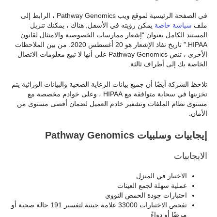
في الصفحة الرئيسية لموقع ويب Pathway Genomics ، الرابط إلى
ملف
سياسة خاصة
يمكن رؤيته في الأسفل. هناك ، يمكنك تنزيل
المستند الكامل بعنوان “إشعار ممارسات الخصوصية والامتثال لقانون
HIPAA.” تاريخ نفاذ الإشعار هو 20 أغسطس 2020. من بين الملاحظات
الأخرى ، تنص Pathway Genomics على أنها لا تبيع معلومات الاتصال
الخاصة بك إلى أطراف ثالثة.
تلاحظ الشركة أيضًا أن جميع بيانات الرعاية الصحية والبيانات الوراثية يتم
تخزينها في سحابة متوافقة مع HIPAA ، وعلى خوادم مخصصة مع
مستوى نظام الملفات وتشفير خادم العميل لضمان أقصى مستوى من
الأمان.
إيجابيات وسلبيات Pathway Genomics
الايجابيات
الاختبار في المنزل
عملية سهلة لجمع العينات
اختبارات جودة الحمض النووي
تفحص الاختبارات 33000 علامة جينية لتفسير 191 حالة صحية أو
مرضًا أو دواءً