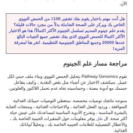
الآن.
هل أنت مهتم باختبار يقوم بفك تشفير 100٪ من الحمض النووي
الخاص بك ويركز على الصحة الشاملة بدلاً من مجرد حالات قليلة؟
يقدم علم جينوم السديم تسلسل الجينوم الأكثر اكتمالاً! هذا هو الاختبار
الأكثر اكتمالا للحمض النووي الذي يفك تشفير جميع الجينات البالغ
عددها 20000 وجميع المناطق الجينومية التنظيمية. انقر هنا لمعرفة
المزيد!
مراجعة مسار علم الجينوم
تقوم Pathway Genomics بتحليل الحمض النووي وبناء ملف جيني لكل
عميل. سيكشف الاختبار عن أشياء مثل نقص التغذية ، وكيف يتفاعل
جسمك مع أدوية معينة ، وحساسيته تجاه عدم تحمل اللاكتوز والغلوتين.
ستوجه نتائجك توصيات مخصصة. ستغطي التوصيات حمياتك الغذائية
المتوافقة ، وردود الفعل الغذائية ، والاحتياجات الغذائية ، ومنتجات العناية
بالبشرة المناسبة ، وتقترح الأدوية المناسبة لمساعدتك على عيش حياة
أكثر صحة. ال
نقل
يوفر معلومات حول المتغيرات الجينية الخاصة بك ،
والأعطال التفصيلية للعلامات الجينية الخاصة بك ، وتحليلاً لبياناتك
الغذائية.