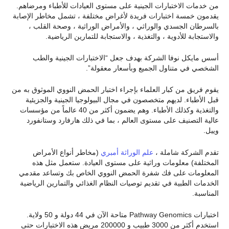
من خدمات الاختبارات الجينية على مستوى العيادات للأطباء ومرضاهم.
يقدمون خمسة اختبارات فريدة لأغراض مختلفة ، تشمل مخاطر الإصابة
بالسرطان الجسدي والوراثي ، والأمراض الوراثية ، وصحة القلب ،
والاستجابة للأدوية ، والتغذية ، والاستجابة للتمارين الرياضية.
أسس مايكل نوفا الشركة بهدف جعل “الاختبارات الجينية والطب
الشخصي في متناول الجميع وبأسعار معقولة”.
يقوم فريق من كبار العلماء بإجراء اختبار الحمض النووي الموثوق به من
قبل الأطباء. لديهم متخصصون في مجال البيولوجيا الجينية والجزيئية
والتغذية وكذلك الأطباء. وهم يضمون أكثر من 40 عالماً من مؤسسات
عالية التصنيف على مستوى العالم ، بما في ذلك هارفارد وستانفورد
وييل.
تقدم الشركة شاملة ،
علم الوراثة أمبري
(مخاطر أنواع الأمراض
المختلفة) معلومات وراثية على مستوى العيادة. ستعمل مثل هذه
المعلومات على فك شفرة الحمض النووي الخاص بك وتساعد مقدمي
الخدمات الطبية في تقديم توصيات النظام الغذائي والتمارين الرياضية
المناسبة.
اختبارات Pathway Genomics متاحة الآن في 44 دولة و 50 ولاية.
استخدم أكثر من 3000 طبيب و 200000 مريض هذه الاختبارات حتى