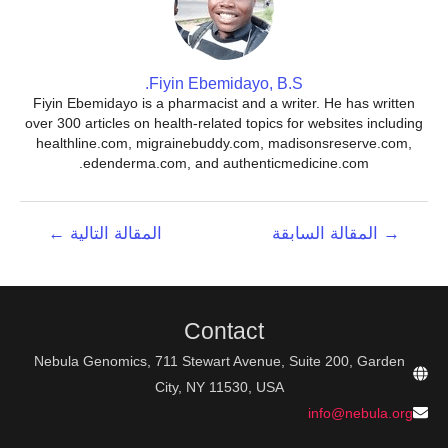
Fiyin Ebemidayo, B.S.
Fiyin Ebemidayo is a pharmacist and a writer. He has written
over 300 articles on health-related topics for websites including
healthline.com, migrainebuddy.com, madisonsreserve.com,
edenderma.com, and authenticmedicine.com.
تصفّح
→
المقالة السابقة
المقالة التالية
←
المقالات
Contact
Nebula Genomics, 711 Stewart Avenue, Suite 200, Garden
City, NY 11530, USA
info@nebula.org