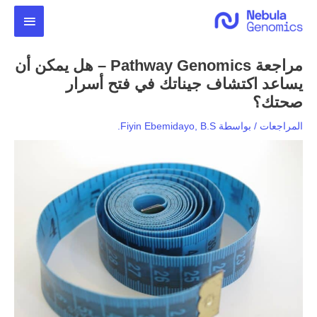
خطي
القائمة
لى
لمحتوى
الرئيس
مراجعة Pathway Genomics – هل يمكن أن
يساعد اكتشاف جيناتك في فتح أسرار
صحتك؟
المراجعات
/ بواسطة
Fiyin Ebemidayo, B.S.