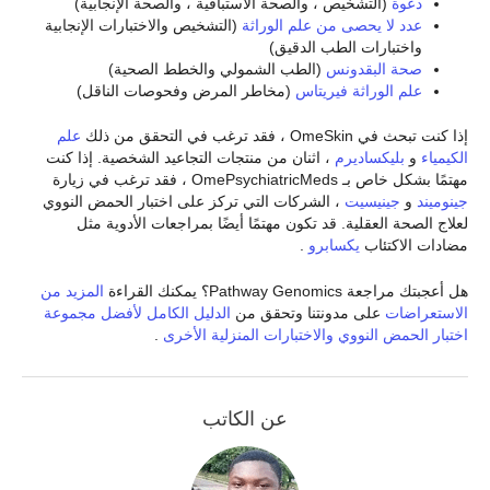
دعوة
(التشخيص ، والصحة الاستباقية ، والصحة الإنجابية)
عدد لا يحصى من علم الوراثة
(التشخيص والاختبارات الإنجابية
واختبارات الطب الدقيق)
صحة البقدونس
(الطب الشمولي والخطط الصحية)
علم الوراثة فيريتاس
(مخاطر المرض وفحوصات الناقل)
إذا كنت تبحث في OmeSkin ، فقد ترغب في التحقق من ذلك
علم
الكيمياء
و
بليكساديرم
، اثنان من منتجات التجاعيد الشخصية. إذا كنت
مهتمًا بشكل خاص بـ OmePsychiatricMeds ، فقد ترغب في زيارة
جينوميند
و
جينيسيت
، الشركات التي تركز على اختبار الحمض النووي
لعلاج الصحة العقلية. قد تكون مهتمًا أيضًا بمراجعات الأدوية مثل
مضادات الاكتئاب
يكسابرو
.
هل أعجبتك مراجعة Pathway Genomics؟ يمكنك القراءة
المزيد من
الاستعراضات
على مدونتنا وتحقق من
الدليل الكامل لأفضل مجموعة
اختبار الحمض النووي والاختبارات المنزلية الأخرى
.
عن الكاتب