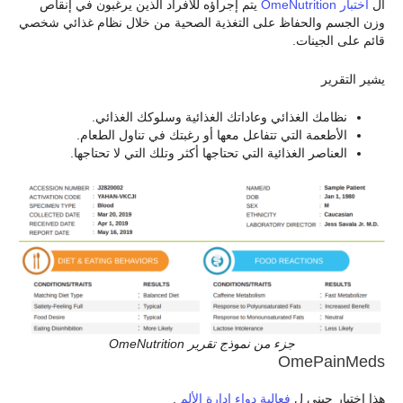
ال
اختبار OmeNutrition
يتم إجراؤه للأفراد الذين يرغبون في إنقاص
وزن الجسم والحفاظ على التغذية الصحية من خلال نظام غذائي شخصي
قائم على الجينات.
يشير التقرير
نظامك الغذائي وعاداتك الغذائية وسلوكك الغذائي.
الأطعمة التي تتفاعل معها أو رغبتك في تناول الطعام.
العناصر الغذائية التي تحتاجها أكثر وتلك التي لا تحتاجها.
جزء من نموذج تقرير OmeNutrition
OmePainMeds
هذا اختبار جيني ل
فعالية دواء إدارة الألم
.