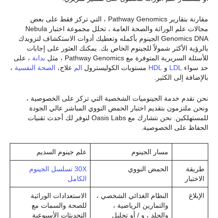
مقارنة بتقارير Pathway Genomics ، التي تركز فقط على بعض
مجالات علم الوراثة والصحة العامة ، تحلل مجموعة اختبار Nebula
Genomics DNA الجينوم بأكمله وتعطيك أدوات الاستكشاف لتزويدك
بالرؤية الأكثر شمولاً للجينوم الخاص بك. يمكنك العثور على إجابات
للأسئلة السريرية المتوفرة مع Pathway Genomics ، مثل
بدانة
، على
حد سواء
LDL
و
HDL
مستويات الكوليسترول
الم
علاج،
الصحة النفسية
،
بالإضافة إلى الكثير.
نحن نقدم خدمة الجينوميات الشخصية التي تركز على الخصوصية ،
ونحن ملتزمون بتقديم اختبار الحمض النووي المباشر عالي الجودة
للمستهلكين. نحن نتشارك مع Oasis Labs لنوفر لك أحدث تقنيات
الحفاظ على الخصوصية.
مسار الجينوم
علم جينوم السديم
طريقة
الحمض النووي
30X تسلسل الجينوم
الاختبار
الكامل
الإبلاغ
النظام الغذائي الشخصي ،
الاستعدادات الوراثية
والتمارين الرياضية ،
للصحة والسمات مع
والجلد ، و / أو تحليل
التحديثات الأسبوعية