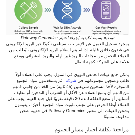
توضيح بسيط لكيفية إجراء اختبار Pathway Genomics
بمجرد تسجيل العميل عبر الإنترنت ، سيتلقى تأكيدًا عبر البريد الإلكتروني
في غضون دقائق قليلة. إذا لم يتم استلام البريد الإلكتروني ، يُطلب من
العملاء التحقق من مجلدات البريد غير الهام والبريد العشوائي ووضع
علامة على الشركة كجهة اتصال.
يمكن جمع عينات الحمض النووي في المنزل. يجب على العملاء أولاً
طلب وتسجيل مجموعاتهم في
شركة
. ثم يستخدمون مواد التجميع
المتوفرة لأخذ مسحتين سريعتين (45 ثانية) من الخد من جانبي فمهم.
من المهم أن يمتنع العملاء عن الأكل أو الشرب أو التدخين أو تنظيف
أسنانهم أو مضغ العلكة لمدة 30 دقيقة تقريبًا قبل جمع العينة. يجب على
العملاء أيضًا الحرص على تجنب تلويث مواد التجميع. أخيرًا ، يقومون
بشحن العينات إلى مختبر Pathway Genomics في حقيبة شحن
مدفوعة مسبقًا.
مراجعة تكلفة اختبار مسار الجينوم