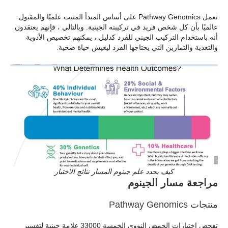
تعمل Pathway Genomics على أساس المبدأ المثبت علميًا والمقبول
عالميًا بأن كل شخص فريد في تركيبته الجينية. وبالتالي ، فإنهم يعتقدون
أنه باستخدام التركيب الجيني للفرد كدليل ، يمكنهم تخصيص الأدوية
والتغذية والتمارين التي يحتاجها الفرد ليعيش حياة صحية.
كيف يحدد علم جينوم المسار نتائج الاختبار
مراجعة مسار الجينوم
منتجات Pathway Genomics
تفحص اختبارات الحمض النووي الخمسة 33000 علامة جينية لتفسير