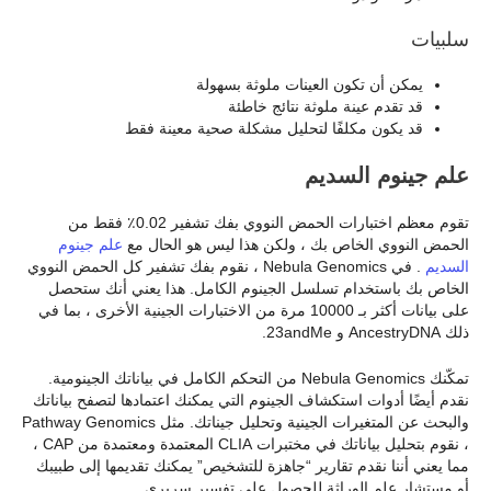
سلبيات
يمكن أن تكون العينات ملوثة بسهولة
قد تقدم عينة ملوثة نتائج خاطئة
قد يكون مكلفًا لتحليل مشكلة صحية معينة فقط
علم جينوم السديم
تقوم معظم اختبارات الحمض النووي بفك تشفير 0.02٪ فقط من
الحمض النووي الخاص بك ، ولكن هذا ليس هو الحال مع
علم جينوم
السديم
. في Nebula Genomics ، نقوم بفك تشفير كل الحمض النووي
الخاص بك باستخدام تسلسل الجينوم الكامل. هذا يعني أنك ستحصل
على بيانات أكثر بـ 10000 مرة من الاختبارات الجينية الأخرى ، بما في
ذلك AncestryDNA و 23andMe.
تمكّنك Nebula Genomics من التحكم الكامل في بياناتك الجينومية.
نقدم أيضًا أدوات استكشاف الجينوم التي يمكنك اعتمادها لتصفح بياناتك
والبحث عن المتغيرات الجينية وتحليل جيناتك. مثل Pathway Genomics
، نقوم بتحليل بياناتك في مختبرات CLIA المعتمدة ومعتمدة من CAP ،
مما يعني أننا نقدم تقارير “جاهزة للتشخيص” يمكنك تقديمها إلى طبيبك
أو مستشار علم الوراثة للحصول على تفسير سريري.