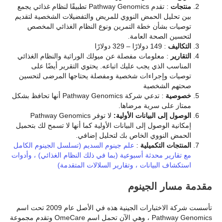
منتجات
: تقدم Pathway Genomics تطبيقًا لنظام غذائي يجمع
بين تحليل الحمض النووي للمريض والتفضيلات الشخصية لتقديم
توصيات بشأن خطة التمرين ونوع النظام الغذائي المخصص
لتحسين الصحة العامة.
التكاليف
: 149 دولارًا – 329 دولارًا
التقارير
: معلومات مفصلة عن ميولك الوراثية والنظام الغذائي
المناسب الذي يجب عليك اتباعه. يحتوي التقرير أيضًا على
توصيات وإجراءات شخصية ومفصلة يحتاجها المرضى لتحسين
صحتهم الشخصية
خصوصية
: تدعي شركة Pathway Genomics أنها تحافظ بشكل
ممتاز على سرية مرضاها.
الوصول إلى البيانات الأولية:
لا توفر Pathway Genomics
إمكانية الوصول إلى البيانات الأولية كما أنها لا تسمح لك بتحميل
الحمض النووي الخاص بك لتحليل إضافي.
المنتجات التكميلية
:
علم جينوم السديم (تسلسل الجينوم الكامل
مع تقارير محدثة أسبوعية (بما في ذلك النظام الغذائي) ، وأدوات
استكشاف البيانات ، وتقارير السلالات المتقدمة)
مقدمة مسار الجينوم
تأسست شركة الاختبارات الجينية هذه في الأصل عام 2009 تحت اسم
Pathway Genomics ، وهي الآن تحمل اسم OmeCare وتقدم مجموعة