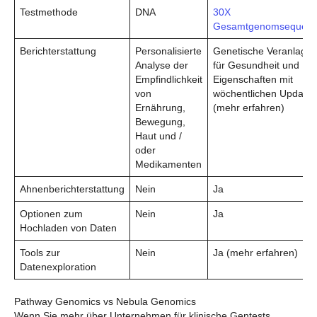
Testmethode
DNA
30X
Gesamtgenomsequenz
Berichterstattung
Personalisierte
Genetische Veranlagu
Analyse der
für Gesundheit und
Empfindlichkeit
Eigenschaften mit
von
wöchentlichen Updates
Ernährung,
(mehr erfahren)
Bewegung,
Haut und /
oder
Medikamenten
Ahnenberichterstattung
Nein
Ja
Optionen zum
Nein
Ja
Hochladen von Daten
Tools zur
Nein
Ja (mehr erfahren)
Datenexploration
Pathway Genomics vs Nebula Genomics
Wenn Sie mehr über Unternehmen für klinische Gentests