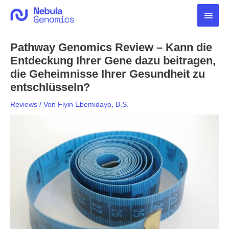
Zum
Haup
Inhalt
springen
Pathway Genomics Review – Kann die
Entdeckung Ihrer Gene dazu beitragen,
die Geheimnisse Ihrer Gesundheit zu
entschlüsseln?
Reviews
/ Von
Fiyin Ebemidayo, B.S.