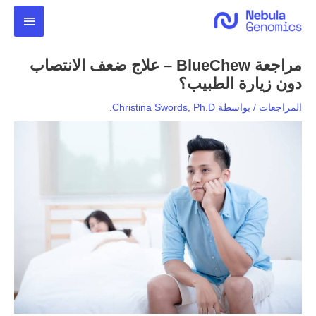
خطي
القائمة
لى
لمحتوى
الرئيس
مراجعة BlueChew – علاج ضعف الانتصاب
دون زيارة الطبيب؟
المراجعات
/ بواسطة
Christina Swords, Ph.D.