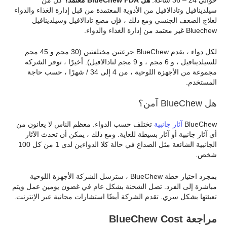
سيلدينافيل وتادالافيل من الأدوية المعتمدة من قبل إدارة الغذاء والدواء
لعلاج الضعف الجنسي ومع ذلك ، فإن مضغ تادالافيل وسيلدينافيل
Bluechew غير معتمد من إدارة الغذاء والدواء.
لكل دواء ، يقدم BlueChew جرعتين مختلفتين (30 مجم و 45 مجم
للسيلدينافيل ، و 6 مجم ، و 9 مجم لتادالافيل). أخيرًا ، توفر الشركة
مجموعة من الأجهزة اللوحية ، من 4 إلى 34 / شهرًا ، حسب حاجة
المستخدم.
هل BlueChew آمن؟
BlueChew
آثار جانبية
تختلف حسب الدواء. معظم الناس لا يعانون من
أي آثار جانبية أو آثار بسيطة للغاية. ومع ذلك ، يمكن أن تحدث الآثار
الجانبية الشائعة مثل الصداع في حالة كلا الدواءين لدى 1 من كل 100
شخص.
بمجرد اختيار خطة BlueChew ، سترسل الشركة الأجهزة اللوحية
مباشرة إلى الفرد. تصل الشحنة بشكل عام في غضون يومين عمل ويتم
تعبئتها بشكل سري. تقدم الشركة أيضًا استشارات مجانية عبر الإنترنت.
مراجعة BlueChew Cost