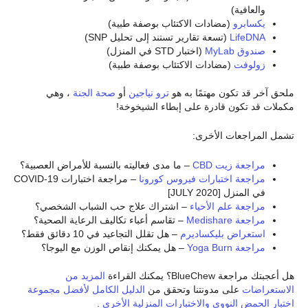
والعافية)
يكسابرو
(مضادات الاكتئاب بوصفة طبية)
LifeDNA
(تسعة تقارير تستند إلى تحليل SNP)
صندوق MyLab
(اختبار STD في المنزل)
زولوفت
(مضادات الاكتئاب بوصفة طبية)
ملحق آخر قد تكون مهتمًا به هو
ترو نياجين
أو
صحة الجنة
، وهي
مكملات قد تكون قادرة على إبطاء الشيخوخة!
تشمل المراجعات الأخرى:
مراجعة زيت CBD
– ما مدى فعاليته بالنسبة للأمراض العصبية؟
مراجعة اختبارات فيروس كورونا
– مراجعة اختبارات COVID-19
في المنزل [JULY 2020]
مراجعة علم الأحياء
– اشتراك علاج حب الشباب الشخصي؟
مراجعة Medishare
– تقاسم أعباء تكاليف الرعاية الصحية؟
استعراض بليكساديرم
– هل تقلل التجاعيد في 10 دقائق فقط؟
مراجعة Yoga Burn
– هل يمكنك إنقاص الوزن مع اليوجا؟
هل أعجبتك مراجعة BlueChew؟ يمكنك القراءة
المزيد من
الاستعراضات
على مدونتنا وتحقق من
الدليل الكامل لأفضل مجموعة
اختبار الحمض النووي والاختبارات المنزلية الأخرى
.