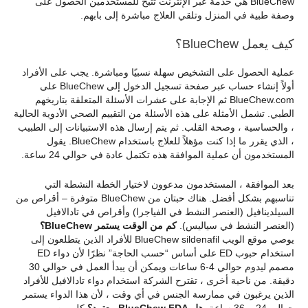
BlueChew هي خدمة عبر الإنترنت تتيح للمستخدمين الحصول على
وصفة طبية في المنزل وتلقي العلاج مباشرة إلى بابهم.
كيف يعمل BlueChew؟
عملية الحصول على التشخيص سهلة نسبيًا ومباشرة. يجب على الأفراد
أولاً إنشاء حساب عبر صفحة تسجيل الدخول إلى BlueChew على
BlueChew.com ثم الإجابة على عشرات الأسئلة المتعلقة بتاريخهم
الطبي. تشمل الأمثلة على هذه الأسئلة من التقييم الصحي الأدوية الحالية
، والحساسية ، وصحة القلب. ثم يتم إرسال هذه الاستبيانات إلى الطبيب
، الذي يقرر ما إذا كنت مؤهلاً للعلاج باستخدام BlueChew. يقول
المستخدمون أن عملية الموافقة هذه تكتمل عادة في حوالي 24 ساعة.
بعد الموافقة ، المستخدمون مدعوون لاختيار الخطة النشطة التي
تناسبهم بشكل أفضل. هناك حبتان من BlueChew متوفرة – أقراص من
السيلدينافيل (العنصر النشط في الفياجرا) وأقراص في تادالافيل
(العنصر النشط في سياليس).
كم من الوقت يستمر BlueChew؟
يوصي موقع الويب BlueChew sildenafil للأفراد الذين يتطلعون إلى
استخدام حبوب ED على أساس “حسب الحاجة” نظرًا لأن دواء ED
مصمم ليدوم حوالي 4-6 ساعات ويمكن أن يبدأ العمل في حوالي 30
دقيقة. من ناحية أخرى ، تقترح الشركة استخدام دواء تادالافيل للأفراد
الذين يرغبون في ممارسة الجنس في أي وقت ، لأن هذا الدواء يستمر
حوالي 24 – 36 ساعة.
هل BlueChew FDA معتمد؟
كل من