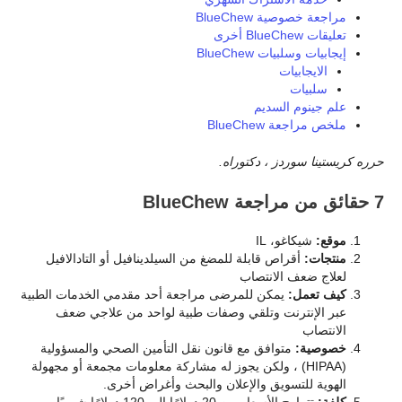
مراجعة خصوصية BlueChew
تعليقات BlueChew أخرى
إيجابيات وسلبيات BlueChew
الايجابيات
سلبيات
علم جينوم السديم
ملخص مراجعة BlueChew
حرره كريستينا سوردز ، دكتوراه.
7 حقائق من مراجعة BlueChew
موقع:
شيكاغو، IL
منتجات:
أقراص قابلة للمضغ من السيلدينافيل أو التادالافيل
لعلاج ضعف الانتصاب
كيف تعمل:
يمكن للمرضى مراجعة أحد مقدمي الخدمات الطبية
عبر الإنترنت وتلقي وصفات طبية لواحد من علاجي ضعف
الانتصاب
خصوصية:
متوافق مع قانون نقل التأمين الصحي والمسؤولية
(HIPAA) ، ولكن يجوز له مشاركة معلومات مجمعة أو مجهولة
الهوية للتسويق والإعلان والبحث وأغراض أخرى.
كلفة:
تتراوح الأسعار من 20 دولارًا إلى 120 دولارًا شهريًا ،