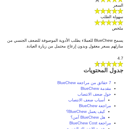
السعر
سهولة الطلب
ملخص
يسمح BlueChew للعملاء بطلب الأدوية الموصوفة للضعف الجنسي من
منازلهم بسعر معقول وبدون إزعاج محتمل من زيارة العيادة.
4.7
جدول المحتويات
7 حقائق من مراجعة BlueChew
مقدمة BlueChew
حول ضعف الانتصاب
أسباب ضعف الانتصاب
مراجعة BlueChew
كيف يعمل BlueChew؟
هل BlueChew آمن؟
مراجعة BlueChew Cost
خدمة الاشتراك الشهري