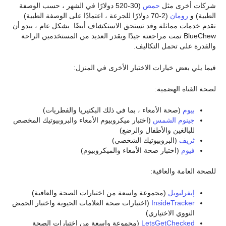
شركات أخرى مثل
حمص
(30-520 دولارًا في الشهر ، حسب الوصفة
الطبية) و
رومان
(2-70 دولارًا للجرعة ، اعتمادًا على الوصفة الطبية)
تقدم خدمات مماثلة وقد تستحق الاستكشاف أيضًا. بشكل عام ، يبدو أن
BlueChew تمت مراجعته جيدًا ويقدر العديد من المستخدمين الراحة
والقدرة على تحمل التكاليف.
فيما يلي بعض خيارات الاختبار الأخرى في المنزل:
لصحة القناة الهضمية:
بيوم
(صحة الأمعاء ، بما في ذلك البكتيريا والفطريات)
جينوم الشمس
(اختبار ميكروبيوم الأمعاء والبروبيوتيك المخصص
للبالغين والأطفال والرضع)
ثريف
(البروبيوتيك الشخصي)
فيوم
(اختبار صحة الأمعاء والميكروبيوم)
للصحة العامة والعافية:
إيفرليويل
(مجموعة واسعة من اختبارات الصحة والعافية)
InsideTracker
(اختبارات صحة العلامات الحيوية واختبار الحمض
النووي الاختياري)
LetsGetChecked
(مجموعة واسعة من اختبارات الصحة