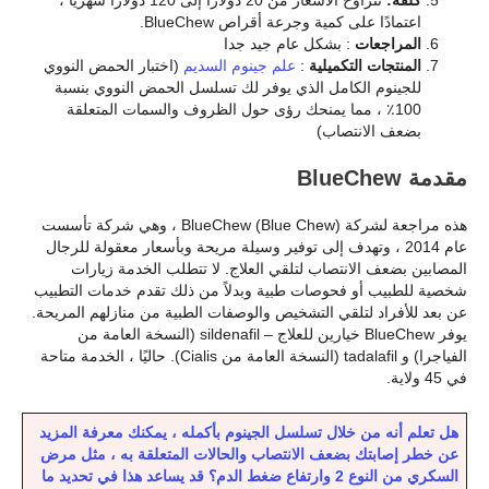
اعتمادًا على كمية وجرعة أقراص BlueChew.
المراجعات
: بشكل عام جيد جدا
المنتجات التكميلية
:
علم جينوم السديم
(اختبار الحمض النووي
للجينوم الكامل الذي يوفر لك تسلسل الحمض النووي بنسبة
100٪ ، مما يمنحك رؤى حول الظروف والسمات المتعلقة
بضعف الانتصاب)
مقدمة BlueChew
هذه مراجعة لشركة BlueChew (Blue Chew) ، وهي شركة تأسست
عام 2014 ، وتهدف إلى توفير وسيلة مريحة وبأسعار معقولة للرجال
المصابين بضعف الانتصاب لتلقي العلاج. لا تتطلب الخدمة زيارات
شخصية للطبيب أو فحوصات طبية وبدلاً من ذلك تقدم خدمات التطبيب
عن بعد للأفراد لتلقي التشخيص والوصفات الطبية من منازلهم المريحة.
يوفر BlueChew خيارين للعلاج – sildenafil (النسخة العامة من
الفياجرا) و tadalafil (النسخة العامة من Cialis). حاليًا ، الخدمة متاحة
في 45 ولاية.
هل تعلم أنه من خلال تسلسل الجينوم بأكمله ، يمكنك معرفة المزيد
عن خطر إصابتك بضعف الانتصاب والحالات المتعلقة به ، مثل مرض
السكري من النوع 2 وارتفاع ضغط الدم؟ قد يساعد هذا في تحديد ما