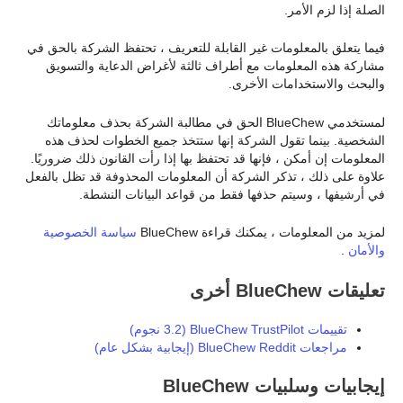
الصلة إذا لزم الأمر.
فيما يتعلق بالمعلومات غير القابلة للتعريف ، تحتفظ الشركة بالحق في
مشاركة هذه المعلومات مع أطراف ثالثة لأغراض الدعاية والتسويق
والبحث والاستخدامات الأخرى.
لمستخدمي BlueChew الحق في مطالبة الشركة بحذف معلوماتك
الشخصية. بينما تقول الشركة إنها ستتخذ جميع الخطوات لحذف هذه
المعلومات إن أمكن ، فإنها قد تحتفظ بها إذا رأت القانون ذلك ضروريًا.
علاوة على ذلك ، تذكر الشركة أن المعلومات المحذوفة قد تظل بالفعل
في أرشيفها ، وسيتم حذفها فقط من قواعد البيانات النشطة.
لمزيد من المعلومات ، يمكنك قراءة BlueChew
سياسة الخصوصية
والأمان
.
تعليقات BlueChew أخرى
تقييمات BlueChew TrustPilot (3.2 نجوم)
مراجعات BlueChew Reddit (إيجابية بشكل عام)
إيجابيات وسلبيات BlueChew