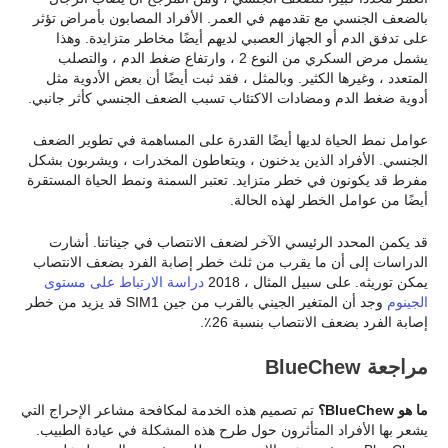
بالضعف الجنسي مع تقدمهم في العمر. الأفراد المصابون بأمراض تؤثر
على تدفق الدم أو الجهاز العصبي لديهم أيضًا مخاطر متزايدة. وهذا
يشمل مرض السكري من النوع 2 ، وارتفاع ضغط الدم ، والتصلب
المتعدد ، وغيرها الكثير. وبالمثل ، فقد ثبت أيضًا أن بعض الأدوية مثل
أدوية ضغط الدم ومضادات الاكتئاب تسبب الضعف الجنسي كأثر جانبي.
عوامل نمط الحياة لديها أيضًا القدرة على المساهمة في تطوير الضعف
الجنسي. الأفراد الذين يدخنون ، ويتعاطون المخدرات ، ويشربون بشكل
مفرط قد يكونون في خطر متزايد. تعتبر السمنة ونمط الحياة المستقرة
أيضًا من عوامل الخطر لهذه الحالة.
قد يكمن المحدد الرئيسي الآخر لضعف الانتصاب في جيناتنا. أشارت
الدراسات إلى أن ما يقرب من ثلث خطر إصابة الفرد بضعف الانتصاب
يمكن توريثه. على سبيل المثال ، 2018
دراسة الارتباط على مستوى
الجينوم
وجد أن المتغير الجيني بالقرب من جين SIM1 قد يزيد من خطر
إصابة الفرد بضعف الانتصاب بنسبة 26٪.
مراجعة BlueChew
ما هو BlueChew؟
تم تصميم هذه الخدمة لمكافحة مشاعر الإحراج التي
يشعر بها الأفراد المتأثرون حول طرح هذه المشكلة في عيادة الطبيب.