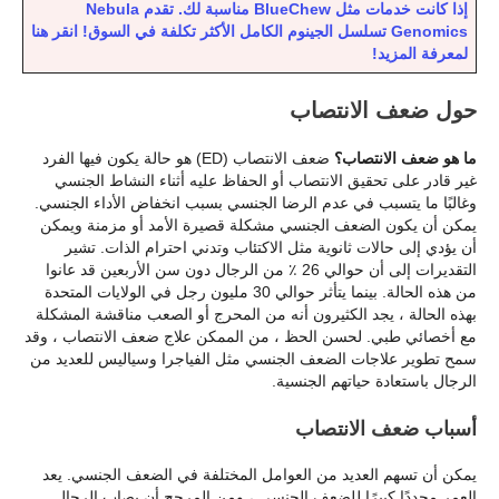
إذا كانت خدمات مثل BlueChew مناسبة لك. تقدم Nebula
Genomics تسلسل الجينوم الكامل الأكثر تكلفة في السوق! انقر هنا
لمعرفة المزيد!
حول ضعف الانتصاب
ما هو ضعف الانتصاب؟
ضعف الانتصاب (ED) هو حالة يكون فيها الفرد
غير قادر على تحقيق الانتصاب أو الحفاظ عليه أثناء النشاط الجنسي
وغالبًا ما يتسبب في عدم الرضا الجنسي بسبب انخفاض الأداء الجنسي.
يمكن أن يكون الضعف الجنسي مشكلة قصيرة الأمد أو مزمنة ويمكن
أن يؤدي إلى حالات ثانوية مثل الاكتئاب وتدني احترام الذات. تشير
التقديرات إلى أن حوالي 26 ٪ من الرجال دون سن الأربعين قد عانوا
من هذه الحالة. بينما يتأثر حوالي 30 مليون رجل في الولايات المتحدة
بهذه الحالة ، يجد الكثيرون أنه من المحرج أو الصعب مناقشة المشكلة
مع أخصائي طبي. لحسن الحظ ، من الممكن علاج ضعف الانتصاب ، وقد
سمح تطوير علاجات الضعف الجنسي مثل الفياجرا وسياليس للعديد من
الرجال باستعادة حياتهم الجنسية.
أسباب ضعف الانتصاب
يمكن أن تسهم العديد من العوامل المختلفة في الضعف الجنسي. يعد
العمر محددًا كبيرًا للضعف الجنسي ، ومن المرجح أن يصاب الرجال