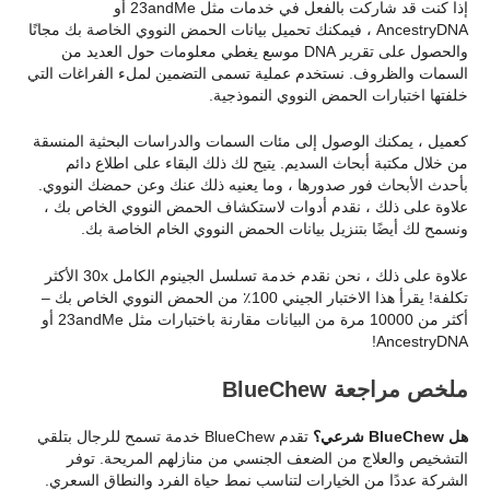
إذا كنت قد شاركت بالفعل في خدمات مثل 23andMe أو
AncestryDNA ، فيمكنك تحميل بيانات الحمض النووي الخاصة بك مجانًا
والحصول على تقرير DNA موسع يغطي معلومات حول العديد من
السمات والظروف. نستخدم عملية تسمى التضمين لملء الفراغات التي
خلفتها اختبارات الحمض النووي النموذجية.
كعميل ، يمكنك الوصول إلى مئات السمات والدراسات البحثية المنسقة
من خلال مكتبة أبحاث السديم. يتيح لك ذلك البقاء على اطلاع دائم
بأحدث الأبحاث فور صدورها ، وما يعنيه ذلك عنك وعن حمضك النووي.
علاوة على ذلك ، نقدم أدوات لاستكشاف الحمض النووي الخاص بك ،
ونسمح لك أيضًا بتنزيل بيانات الحمض النووي الخام الخاصة بك.
علاوة على ذلك ، نحن نقدم خدمة تسلسل الجينوم الكامل 30x الأكثر
تكلفة! يقرأ هذا الاختبار الجيني 100٪ من الحمض النووي الخاص بك –
أكثر من 10000 مرة من البيانات مقارنة باختبارات مثل 23andMe أو
AncestryDNA!
ملخص مراجعة BlueChew
هل BlueChew شرعي؟
تقدم BlueChew خدمة تسمح للرجال بتلقي
التشخيص والعلاج من الضعف الجنسي من منازلهم المريحة. توفر
الشركة عددًا من الخيارات لتناسب نمط حياة الفرد والنطاق السعري.