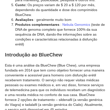
Custo:
Os preços variam de $ 20 a $ 120 por mês,
dependendo da quantidade e dose dos comprimidos
BlueChew.
Avaliações
: geralmente muito bom
Produtos complementares
:
Nebula Genomics
(teste de
DNA de genoma completo que fornece 100% da sua
sequência de DNA, dando-lhe informações sobre as
condições e características relacionadas à disfunção
erétil)
Introdução ao BlueChew
Esta é uma análise da BlueChew (Blue Chew), uma empresa
fundada em 2014 que tem como objetivo fornecer uma maneira
conveniente e acessível para homens com disfunção erétil
receberem tratamento. O serviço não requer visitas médicas
pessoais ou exames médicos e, em vez disso, fornece serviços
de telemedicina para que os indivíduos recebam um diagnóstico
e uma receita médica no conforto de sua casa. BlueChew
fornece 2 opções de tratamento – sildenafil (a versão genérica
do Viagra) e tadalafil (a versão genérica do Cialis). Atualmente,
o serviço está disponível em 45 estados.