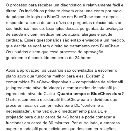
O processo para receber um diagnóstico é relativamente fácil e
direto. Os indivíduos primeiro devem criar uma conta por meio
da página de login do BlueChew em BlueChew.com e depois
responder a cerca de uma dúzia de perguntas relacionadas ao
seu histórico médico. Exemplos dessas perguntas da avaliação
de saúde incluem medicamentos atuais, alergias e saúde
cardíaca. Esses questionários são então enviados a um médico,
que decide se você tem direito ao tratamento com BlueChew.
Os usuários dizem que esse processo de aprovação
geralmente é concluído em cerca de 24 horas.
Após a aprovação, os usuários são convidados a escolher o
plano ativo que funciona melhor para eles. Existem 2
comprimidos BlueChew disponíveis – comprimidos de sildenafil
(o ingrediente ativo do Viagra) e comprimidos de tadalafil (o
ingrediente ativo do Cialis).
Quanto tempo o BlueChew dura?
O site recomenda o sildenafil BlueChew para indivíduos que
procuram usar os comprimidos para DE “conforme a
necessidade”, uma vez que o medicamento para DE é
projetado para durar cerca de 4-6 horas e pode começar a
funcionar em cerca de 30 minutos. Por outro lado, a empresa
sugere o tadalafil para indivíduos que desejam ter relações