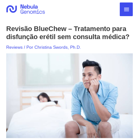
Ir
Men
para
o
princ
conteúdo
Revisão BlueChew – Tratamento para
disfunção erétil sem consulta médica?
Reviews
/ Por
Christina Swords, Ph.D.