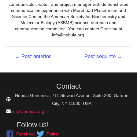
communicator, writer, and project manager with demonstrated
communication experience with Morehead Planetarium and
Science Center, the American Society for Biochemistry and
Molecular Biology (ASBMB) science outreach and
communication committee. You can contact Christina at
info@nebula.org.
Navegação
←
Post anterior
Post seguinte
→
de
Post
Contact
Nebula Genomics, 711 Stewart Avenue, Suite 200, Garden
City, NY 11530, USA
info@nebula.org
Follow us!
Facebook
Twitter