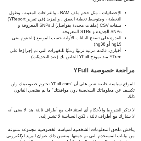
الإحصائيات ، مثل حجم ملف BAM ، والقراءات المعينة ، وطول
التغطية ، ومتوسط تغطية العمق ، والمزيد (في تقرير YReport)
ملفات CSV (ملفات محددة بفواصل) لـ SNPs المعروفة و
SNPs الجديدة و STRs المعروفة
القدرة على تصفح البيانات الأولية حسب الموضع (الجينوم يبني
hg19 أو hg38)
أخباري: قائمة مرتبة ترتيبًا زمنيًا للتغييرات التي تم إجراؤها على
YTree منذ نموذج YFull الخاص بك (عند التحديثات)
مراجعة خصوصية YFull
الموقع سياسة خاصة تنص على أن “YFull.com تحترم خصوصيتك ولن
تكشف عن معلوماتك الشخصية دون موافقتك” ما لم يقتضي القانون
ذلك.
لا تذكر الشروط والأحكام أي استثناءات مع أطراف ثالثة. هذا لا يعني أنه
لا يشارك مع أطراف ثالثة ، لكن السياسة لا تشير إليه.
يناقش ملحق المعلومات الشخصية لسياسة الخصوصية مجموعة متنوعة
من بيانات المستخدم التي تم جمعها. يتضمن ذلك عنوان البريد الإلكتروني