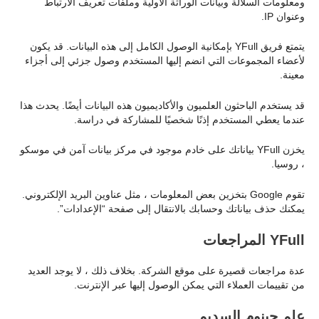
ومعلومات السلالة وبيانات الوراثة الأولية وملفات تعريف الارتباط
وعنوان IP.
يتمتع فريق YFull بإمكانية الوصول الكامل إلى هذه البيانات. قد يكون
لأعضاء المجموعات التي انضم إليها المستخدم وصول جزئي إلى أجزاء
معينة.
قد يستخدم الباحثون العلميون والأكاديميون هذه البيانات أيضًا. يحدث هذا
عندما يعطي المستخدم إذنًا شخصيًا للمشاركة في دراسة.
يخزن YFull بياناتك على خادم موجود في مركز بيانات آمن في موسكو
، روسيا.
تقوم Google بتخزين بعض المعلومات ، مثل عناوين البريد الإلكتروني.
يمكنك حذف بياناتك وحسابك بالانتقال إلى صفحة “الإعدادات”.
YFull المراجعات
عدة مراجعات قصيرة على موقع الشركة. بخلاف ذلك ، لا يوجد العديد
من تقييمات العملاء التي يمكن الوصول إليها عبر الإنترنت.
علم جينوم السديم