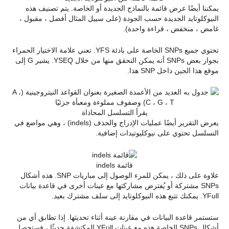
يمكننا أيضًا عرض قائمة بالنماذج الجديدة أو الخاصة. يتم تصنيف هذه
النيوكلوتايد الجديدة حسب الجودة (على سبيل المثال أفضل ، مقبول ،
غامض ، منخفض ، قراءة واحدة).
تحتوي جميع SNPs الخاصة على بادئة YFS. تعني علامة الاختيار الحمراء
بجوار بعض SNPs أنه يمكن التحقق منها من خلال YSEQ. يشير G إلى
موقع هذا الجين داخل SNP هذا.
يقرأ التسلسل المحاذاة
يعرض التقرير أيضًا عمليات الإدراج والحذف (indels) ، وهي مواضع في
التسلسل تحتوي على نيوكليوتيدات إضافية.
قائمة indels
علاوة على ذلك ، يمكن للمرء الوصول إلى مباريات SNP. هذه أشكال
SNPs مشتركة أو يُفترض مشاركتها مع عينات أخرى في قاعدة بيانات
YFull. يمكنك تتبع هذه النيوكلوتايد إلى سلف مشترك بعيد.
ستستمر قاعدة البيانات في مقارنة عينة أثناء تحديثها. إذا تطابق أي من
أشكال SNPs الخاصة هذه مع عينات YFull المكتشفة حديثًا ، فستحصل