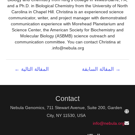
and a Ph.D. in Biological Chemistry from the University of North
Carolina in Chapel Hill. Christina is an experienced science
communicator, writer, and project manager with demonstrated
communication experience with Morehead Planetarium and
Science Center, the American Society for Biochemistry and
Molecular Biology (ASBMB) science outreach and
communication committee. You can contact Christina at
info@nebula.org.
تصفّح
→
المقالة السابقة
المقالة التالية
←
المقالات
Contact
Nebula Genomics, 711 Stewart Avenue, Suite 200, Garden
City, NY 11530, USA
info@nebula.org