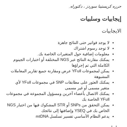
حرره كريستينا سوردز ، دكتوراه.
إيجابيات وسلبيات
الايجابيات
لا يوجد فواتير حتى النتائج جاهزة
لا توجد رسوم اشتراك
معلومات إضافية حول المتغيرات الخاصة بك.
يمكنك مقارنة النتائج عبر NGS المختلفة أو اختبارات الجينوم
الكاملة التي تم إجراؤها
يمكن لمجموعات YFull عرض ومقارنة جميع تقارير المعاملات
المشبوهة
يمكنك العثور على مطابقات SNP في مجموعات YFull لأي
متغير مسمى أو غير مسمى
يمكنك الاتصال بأعضاء آخرين ومسؤول المجموعة في مجموعات
YFull الخاصة بك
يمكن التحقق من SNPs أو STR المشكوك فيها من اختبار NGS
الخاص بك في YSEQ وإضافتها إلى نتائجك
يدعم النظام الأساسي تفسير تسلسل mtDNA