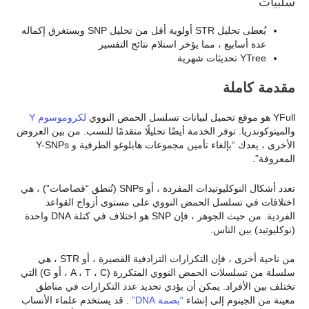
سلبيات
يُعطى تحليل STR أولوية أقل من تحليل SNP ويستغرق إكماله
عدة أسابيع ، مما يؤخر استلام نتائج التفسير
YTree تحديثات شهرية
مقدمة كاملة
YFull هو موقع تحميل لبيانات تسلسل الحمض النووي
لكروموسوم Y
والميتوكوندريا. توفر الخدمة أيضًا تحليلًا متقدمًا للنسب. من بين العروض
الأخرى ، يعدك “بإلغاء تأمين مجموعات هابلوغو الطرفية و Y-SNPs
المعروفة”.
تعدد أشكال النوكليوتيدات المفردة ، أو SNPs (تُنطق “قصاصات”) ، هي
اختلافات في تسلسل الحمض النووي على مستوى أزواج القواعد
الفردية. من حيث الجوهر ، فإن SNP هو اختلاف في كتلة DNA واحدة
(نوكليوتيد) بين الناس.
من ناحية أخرى ، فإن التكرارات الترادفية القصيرة ، أو STR ، هي
سلسلة من تسلسلات الحمض النووي المتكررة (A ، T ، C ، أو G) التي
تختلف بين الأفراد. يمكن أن يؤدي تحديد عدد التكرارات في مناطق
معينة من الجينوم إلى إنشاء
“بصمة DNA”
. قد يستخدم علماء الأنساب