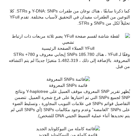
كما ذكرنا سابقًا ، هناك نوعان من طفرات Y-DNA: SNPs و STRs. كلا
النوعين من الطفرات مفيدان في التحقيق لأسباب مختلفة. تقدم YFull
تحليلاً لكل من SNPs و STRs.
YFull العملاء الصفحة الرئيسية
وفقًا لـ YFull ، هناك 185.780 SNPs إيجابي معروف و 780+ STRs
المعروفة. بالإضافة إلى ذلك ، 1،482،319 متغيرًا جديدًا لم يتم اكتشافه
من قبل.
قائمة SNPs المعروفة
يُظهر تقرير SNP المعروف موقف العميل على Y-haplotree ونتائج
SNP لجميع SNPs التي تم اختبارها على فرع شجرة العميل. تتضمن
التفاصيل قوائم SNPs في علامات التبويب المجاورة ، وتسليط الضوء
على SNPs “الغامضة” وعدم وجود مكالمات SNPs (أي SNPs التي لم
يتم تحديدها أثناء عملية التنميط الجيني DNA للشخص).
قائمة كاملة من النيوكلوتايد الجديد