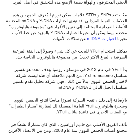
الجيني المحترفون والهواة بصمة الإصبع هذه للتحقيق في أصل الفرد.
معًا ، تعد SNPs و STRs علامات يمكن توريثها. يُعرف الجمع بين هذه
العلامات بالنمط الفرداني. قد تؤدي اختبارات Y-DNA و mtDNA المختلفة
للأنماط الفردانية المختلفة إلى تعيين الأفراد في “مجموعة هابلوغروب”
محددة. بينما يمكن أن تخبرنا اختبارات Y-DNA بالمزيد عن خط الأب ،
تخبرنا
اختبارات mtDNA
عن سلالات الأمهات.
يمكنك استخدام YFull للبحث عن كل شيء وصولاً إلى الفئة الفرعية
الطرفية ، الفرع الأكثر تحديدًا من مجموعة هابلوغروب الخاصة بك.
بدأ YFull في عام 2013 في موسكو ، روسيا بهدف محدد هو
تفسير
تسلسل Y-chromosome. من المهم ملاحظة أن هذه ليست شركة
لاختبار الحمض النووي. بدلاً من ذلك ، فهي شركة تحليل تقدم تفسير
تسلسل الجيل التالي لـ Y-DNA و mtDNA.
بالإضافة إلى ذلك ، تقدم الشركة تصورًا مناسبًا لنتائج الحمض النووي
وشجرة هابلوغروب Yfull العامة المفصلة لك لمقارنة “مسار الطفرات”
مع العينات الأخرى في قاعدة بيانات YFull.
تألف الفريق الأصلي من فاديم أوراسين ، الذي كان مشاركًا نشطًا في
مجتمع أنساب الحمض النووي منذ عام 2008. ومن بين الأعضاء الآخرين