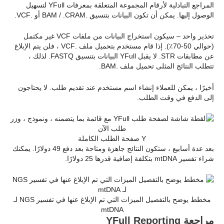
المراجع التبادلية لأرقام المجموعة المتعلقة بمعرفات YFull لتسهيل
الوصول إليها. يمكن أن تكون البيانات بتنسيق .BAM / .CRAM أو .VCF.
تحذير واحد – سيكون استخراج البيانات من ملفات VCF غير مكتمل
(حوالي 50-70٪). إذا قام مستخدم بتحميل ملف .VCF ، فلن يتم الإبلاغ
عن مطابقات STR. لا يقبل YFull البيانات بتنسيق FASTQ. لذلك ،
تتطلب النتائج المثلى تحميل ملف .BAM.
أخيرًا ، يمكن للعملاء إنشاء اسم مستخدم عند تقديم طلب. لا يحتاجون
إلى الدفع في وقت الطلب.
Y صفحة الطلب الكاملة
بعد عدة أسابيع ، ستكون النتائج جاهزة ومتاحة بعد دفع 49 دولارًا. يمكنك
شراء تفسير mtDNA بتكلفة إضافية قدرها 25 دولارًا.
مخطط يوضح بالتفصيل الميزات التي تم الإبلاغ عنها في تفسير NGS لـ
mtDNA
مراجعة YFull Reporting