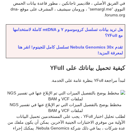
في الفريق الأصلي ، فلاديمير تاجانكين ، مطور قاعدة بيانات الحمض
النووي “semargl.me” ، ورومان سيشيف ، المشرف على موقع dna-
forums.org.
هل تريد بيانات تسلسل كروموسوم Y و mtDNA كاملة لاستخدامها
مع YFull؟
تقدم Nebula Genomics 30x تسلسل كامل للجينوم! انقر هنا
لمعرفة المزيد!
كيفية تحميل بياناتك على YFull
لنبدأ مراجعة YFull بنظرة عامة على الخدمة.
مخطط يوضح بالتفصيل الميزات التي تم الإبلاغ عنها في تفسير NGS
لملفات VCF و BAM
لطلب تحليل اختبار YFull ، يجب على المستخدمين تحميل البيانات
الأولية من موفري الاختبارات الجينية الآخرين. يمكن أن يكون ملفك من
عدة شركات ، بما في ذلك شركة Nebula Genomics. يمكنك إجراء