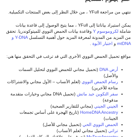
ننتهي من مراجعة YFull ، من خلال النظر إلى بعض المنتجات التكميلية.
يمكن استيراد بياناتنا إلى YFull ، مما يتيح الوصول إلى قاعدة بيانات
شاملة
لكروموسوم Y
وقاعدة بيانات الحمض النووي للميتوكوندريا. تحقق
من المزيد من المدونة لمعرفة المزيد حول أهمية التسلسل
Y-DNA و
mtDNA
و
اختبار الأبوة
.
مواقع تحميل الحمض النووي الأخرى التي قد ترغب في التحقق منها هي:
أرض DNA
(تحميل مجاني للحمض النووي لتحليل السمات
والأصل)
رسام الحمض النووي
(لعلم الأنساب – الأول مجاني والاشتراكات
متاحة للآخرين)
سفر التكوين جيد ماتش
(تحميل DNA مجاني وخيارات متقدمة
مدفوعة)
الجيني الجيني
(مجاني للتقارير الصحية)
HomeDNA Ancestry
(تاريخ الهجرة على أساس تجمعات
الجينات)
الحمض النووي الحي
(تحميل مجاني للأصل)
تراثي
(تحميل مجاني لعلم الأنساب)
MyTrueAncestry
(تعرف على علاقتك بالسكان القدامى)