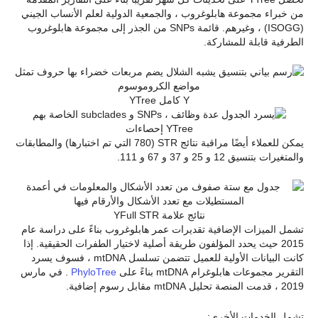
من خبراء مجموعة هابلوغروب ، والجمعية الدولية لعلم الأنساب الجيني
(ISOGG) ، وغيرهم. قائمة SNPs من الجذر إلى مجموعة هابلوغروب
الطرفية قابلة للمشاركة.
Y كامل YTree
YTree إحصاءات
يمكن للعملاء أيضًا مراقبة نتائج STR (780 التي تم اختبارها) والمطابقات
والمتغيرات بتنسيق 12 و 25 و 37 و 67 و 111.
نتائج علامة YFull STR
تشمل الميزات الإضافية تقديرات عمر هابلوغروب بناءً على دراسة عام
2015 حيث يحدد المؤلفون طريقة أصلية لاختيار الطفرات الحقيقية. إذا
كانت البيانات الأولية للعميل تتضمن تسلسل mtDNA ، فسوف يسرد
التقرير مجموعات هابلوغرام mtDNA بناءً على
PhyloTree
. في مارس
2019 ، قدمت المنصة تحليل mtDNA مقابل رسوم إضافية.
تشمل الخدمات الأخرى: