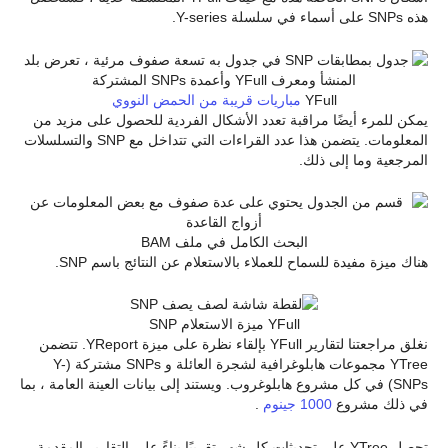
هذه SNPs على أسماء في سلسلة Y-series.
YFull
مباريات قريبة من الحمض النووي
يمكن للمرء أيضًا مراقبة تعدد الأشكال الفردية للحصول على مزيد من
المعلومات. يتضمن هذا عدد القراءات التي تتداخل مع SNP والتسلسلات
المرجعية وما إلى ذلك.
البحث الكامل في ملف BAM
هناك ميزة مفيدة للسماح للعملاء بالاستعلام عن النتائج باسم SNP.
YFull ميزة الاستعلام SNP
نغلق مراجعتنا لتقارير YFull بإلقاء نظرة على ميزة YReport. تتضمن
YTree مجموعات هابلوغرافية لشجرة العائلة و SNPs مشتركة (Y-
SNPs) في كل مشروع هابلوغروب. ويستند إلى بيانات العينة العامة ، بما
في ذلك مشروع
1000 جينوم
.
تحصل YTree على تحديثات كل شهر تقريبًا بناءً على التقارير المقدمة