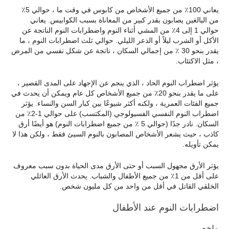
يعاني 100٪ من جميع الأشخاص من كابوس في وقت ما ، حوالي 5٪
من البالغين يصابون بقدر كبير من المعاناة بسبب الكوابيس. يعاني
حوالي 1 إلى 4٪ من المشي أثناء النوم واضطرابات النوم الناتجة عن
الأكل أو الشرب ليلاً أو الذعر الليلي. حوالي ثلث اضطرابات النوم ، ما
يقدر بنحو 30 ٪ من إجمالي السكان ، ناتجة عن شكل نفسي من المرض
، مثل الاكتئاب.
يؤثر اضطراب النوم الحاد ، الذي ينجم عن الإجهاد على المدى القصير ،
على ما يقدر بنحو 20٪ من جميع الأشخاص كل عام ويمكن أن يحدث في
جميع الفئات العمرية ، ولكنه أكثر شيوعًا بين كبار السن والنساء. يؤثر
اضطراب النوم النفسي الفسيولوجي (المكتسب) على حوالي 1-2٪ من
السكان. نادر جدًا (حوالي 5 ٪ من جميع اضطرابات النوم) هو أيضًا أرق
كاذب ، حيث يشعر الأشخاص المصابون بالنوم السيئ فقط ، ولكن هذا لا
يمكن تأويله.
يؤثر الأرق مجهول السبب أو حتى الأرق مدى الحياة بدون سبب معروف
على أقل من 1٪ من جميع الأطفال والشباب. يحدث الأرق العائلي
الخلقي القاتل في أقل من واحد من كل مليون شخص.
اضطرابات النوم عند الأطفال
ملخص