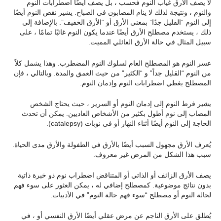
لا يصف الأرق غياب النوم فحسب ، بل يصف أيضًا اضطرابات النوم
والنوم ، ونتيجة لذلك لا ينام المصابون في الصباح. يشير نقص النوم أيضًا
إلى النوم “القليل جدًا” بمعنى الأرق أو “الأرق الخفيف”. بالإضافة إلى
ذلك ، يستخدم مصطلح الأرق أيضًا عندما يكون النوم غائبًا تمامًا ، على
سبيل المثال في حالة الأرق العائلي المميت.
عسر النوم هو المصطلح العام لسلوك النوم المضطرب. وهذا يشمل كلاً
من النوم “القليل جداً” و “الكثير” من حيث العمق والمدة. وبالتالي ، فإن
المصطلح يغطي اضطرابات النوم وإدمان النوم.
يشير فرط النوم إلى إدمان النوم أو السرير ، حيث يحتاج الشخص
المصاب إلى نوم أطول بكثير من الأشخاص العاديين. يمكن أن تحدث
الحاجة إلى النوم أيضًا أثناء النهار أو في نوبات (catalepsy).
يُعرف الأرق مجهول السبب أيضًا بالأرق في الطفولة والأرق مدى الحياة.
سبب هذا الشكل من المرض غير معروف.
يصف الأرق الزائف أو الذاتي أو المتناقض اضطراب نوم ذو خبرة ذاتية
بدون نتائج موضوعية. كمصطلح إضافي له ، يمكن العثور على سوء فهم
لحالة النوم أو مصطلح “سوء فهم حالة النوم” في الأدبيات.
يُطلق على الأرق الناجم عن مرض عقلي أيضًا الأرق النفسي أو ، في