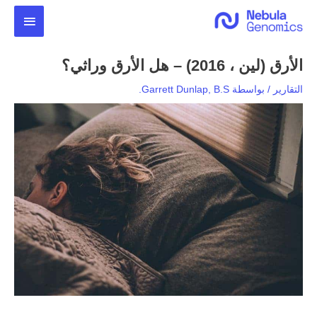
خطي
القائمة
لى
لمحتوى
الرئيس
الأرق (لين ، 2016) – هل الأرق وراثي؟
التقارير
/ بواسطة
Garrett Dunlap, B.S.