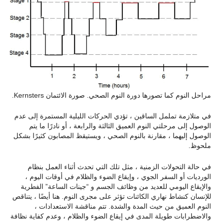
مراحل النوم كما تصورها دورة النوم الصحي. صورة الائتمان Kernsters.
في متلازمة تململ الساقين ، تؤدي الحركات الليلية المستمرة إلى عدم
الوصول إلى مرحلتي النوم العميق الثالثة والرابعة ، أو نادرًا ما يتم
الوصول إليهما ، مقارنة بالنوم الصحي ، ويستيقظ المصابون كثيرًا بشكل
ملحوظ.
في حالة التحولات الزمنية ، مثل تلك التي تحدث أثناء العمل بنظام
الورديات أو السفر الجوي ، وإيقاع الضوء والظلام في أوقات اليوم ،
والإيقاع اليومي للعديد من وظائف الجسم و “جينات الساعة” الفطرية
للإنسان كنشاط نهاري الكائنات تؤثر على مجرى النوم. هنا أيضًا ، يتناقص
النوم العميق من حيث المدة والشدة. تتم مناقشة الاستعدادات ،
والاضطرابات طويلة المدى في إيقاع الضوء والظلام ، وعدم كفاية نظافة