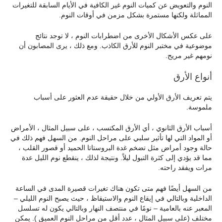
النوم والتعويض عن كميات النوم غير الكافية في الأيام السابقة للتغيرات
المماثلة ولكنها مستمرة بشكل مزمن في أوقات النوم.
على عكس الأشكال الأخرى من اضطرابات النوم ، لا توجد نتائج
موضوعية في مختبر النوم للأرق الكاذب. ومع ذلك ، يرى المصابون أن
نومهم غير مريح.
أنواع الأرق
يتم تعريف الأرق الأولي من خلال حقيقة عدم العثور على أسباب
ملموسة.
أسباب الأرق الثانوي ، أي الأرق المكتسب ، على سبيل المثال ، الأمراض
أو المواد التي لها تأثير سلبي على مراحل النوم. من السهل فهم ذلك في
حالة وجود أمراض مثل تضخم غدة البروستاتا الحميد أو قصور القلب ،
مما قد يؤدي إلى كثرة التبول ليلاً. ونتيجة لذلك ، ينقطع نوم الليل عدة
مرات ويفقد راحته.
من السهل أيضًا فهم متى تكون هناك تغيرات قصيرة المدى في الساعة
الداخلية وبالتالي في إيقاع النوم والاستيقاظ ، حيث يصبح النوم الليلي –
المعبر عنه بالعامية – نومًا في منتصف النهار وبالتالي يكون له تسلسل
مختلف (على سبيل المثال ، عدد أقل من مراحل النوم العميق ). يمكن