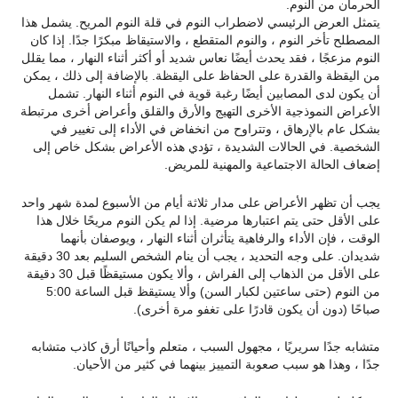
الحرمان من النوم.
يتمثل العرض الرئيسي لاضطراب النوم في قلة النوم المريح. يشمل هذا
المصطلح تأخر النوم ، والنوم المتقطع ، والاستيقاظ مبكرًا جدًا. إذا كان
النوم مزعجًا ، فقد يحدث أيضًا نعاس شديد أو أكثر أثناء النهار ، مما يقلل
من اليقظة والقدرة على الحفاظ على اليقظة. بالإضافة إلى ذلك ، يمكن
أن يكون لدى المصابين أيضًا رغبة قوية في النوم أثناء النهار. تشمل
الأعراض النموذجية الأخرى التهيج والأرق والقلق وأعراض أخرى مرتبطة
بشكل عام بالإرهاق ، وتتراوح من انخفاض في الأداء إلى تغيير في
الشخصية. في الحالات الشديدة ، تؤدي هذه الأعراض بشكل خاص إلى
إضعاف الحالة الاجتماعية والمهنية للمريض.
يجب أن تظهر الأعراض على مدار ثلاثة أيام من الأسبوع لمدة شهر واحد
على الأقل حتى يتم اعتبارها مرضية. إذا لم يكن النوم مريحًا خلال هذا
الوقت ، فإن الأداء والرفاهية يتأثران أثناء النهار ، ويوصفان بأنهما
شديدان. على وجه التحديد ، يجب أن ينام الشخص السليم بعد 30 دقيقة
على الأقل من الذهاب إلى الفراش ، وألا يكون مستيقظًا قبل 30 دقيقة
من النوم (حتى ساعتين لكبار السن) وألا يستيقظ قبل الساعة 5:00
صباحًا (دون أن يكون قادرًا على تغفو مرة أخرى).
متشابه جدًا سريريًا ، مجهول السبب ، متعلم وأحيانًا أرق كاذب متشابه
جدًا ، وهذا هو سبب صعوبة التمييز بينهما في كثير من الأحيان.