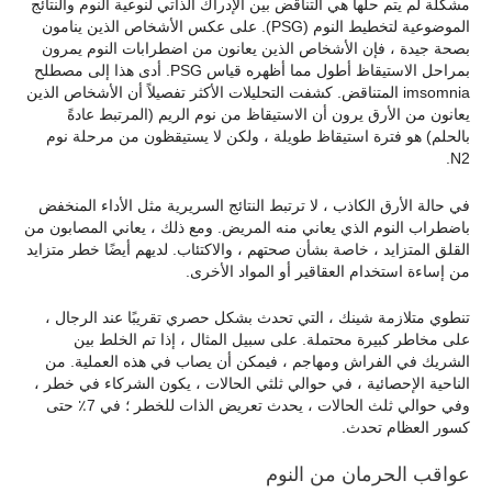
مشكلة لم يتم حلها هي التناقض بين الإدراك الذاتي لنوعية النوم والنتائج
الموضوعية لتخطيط النوم (PSG). على عكس الأشخاص الذين ينامون
بصحة جيدة ، فإن الأشخاص الذين يعانون من اضطرابات النوم يمرون
بمراحل الاستيقاظ أطول مما أظهره قياس PSG. أدى هذا إلى مصطلح
imsomnia المتناقض. كشفت التحليلات الأكثر تفصيلاً أن الأشخاص الذين
يعانون من الأرق يرون أن الاستيقاظ من نوم الريم (المرتبط عادةً
بالحلم) هو فترة استيقاظ طويلة ، ولكن لا يستيقظون من مرحلة نوم
N2.
في حالة الأرق الكاذب ، لا ترتبط النتائج السريرية مثل الأداء المنخفض
باضطراب النوم الذي يعاني منه المريض. ومع ذلك ، يعاني المصابون من
القلق المتزايد ، خاصة بشأن صحتهم ، والاكتئاب. لديهم أيضًا خطر متزايد
من إساءة استخدام العقاقير أو المواد الأخرى.
تنطوي متلازمة شينك ، التي تحدث بشكل حصري تقريبًا عند الرجال ،
على مخاطر كبيرة محتملة. على سبيل المثال ، إذا تم الخلط بين
الشريك في الفراش ومهاجم ، فيمكن أن يصاب في هذه العملية. من
الناحية الإحصائية ، في حوالي ثلثي الحالات ، يكون الشركاء في خطر ،
وفي حوالي ثلث الحالات ، يحدث تعريض الذات للخطر ؛ في 7٪ حتى
كسور العظام تحدث.
عواقب الحرمان من النوم