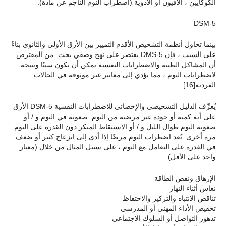
الكوكايين ، الأفيون أو الأدوية (اضطراب النوم الناجم عن مادة).
DSM-5
بينما تحاول أنظمة التشخيص الأقدم التمييز بين الأرق الأولي والثانوي بناءً
على السبب ، فإن DMS-5 يقتصر على نهج وصفي بحت. من المفترض
أن المشاكل الطبية والاضطرابات النفسية يمكن أن تكون سببًا ونتيجة
لاضطرابات النوم ، مما يؤدي إلى معايير غير موثوقة في الحالات
الفردية[16] .
يُعرِّف الدليل التشخيصي والإحصائي للاضطرابات النفسية DSM-5 الأرق
على أنه كمية أو جودة غير مرضية من النوم: صعوبة في النوم و / أو
صعوبة النوم طوال الليل و / أو الاستيقاظ المبكر دون القدرة على النوم
مرة أخرى. يُعد اضطراب النوم مرضًا إذا أدى إلى انزعاج كبير أو ضعف
في القدرة على التعامل مع اليوم ، على سبيل المثال من خلال (معيار
واحد على الأقل):
الإرهاق ونقص الطاقة
نعاس أثناء النهار
تناقص الانتباه والتركيز والاحتفاظ
تخفيض الأداء المهني أو المدرسي
تدهور التواصل أو السلوك الاجتماعي