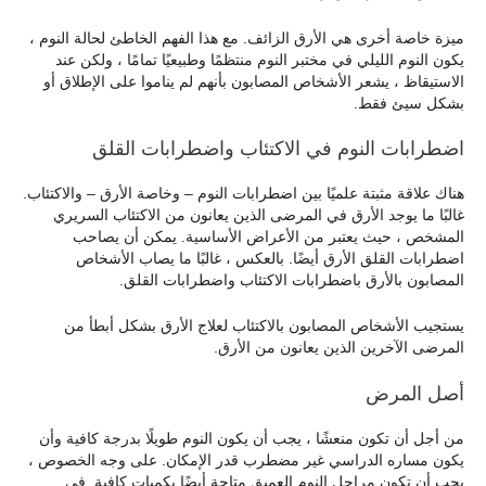
ميزة خاصة أخرى هي الأرق الزائف. مع هذا الفهم الخاطئ لحالة النوم ،
يكون النوم الليلي في مختبر النوم منتظمًا وطبيعيًا تمامًا ، ولكن عند
الاستيقاظ ، يشعر الأشخاص المصابون بأنهم لم يناموا على الإطلاق أو
بشكل سيئ فقط.
اضطرابات النوم في الاكتئاب واضطرابات القلق
هناك علاقة مثبتة علميًا بين اضطرابات النوم – وخاصة الأرق – والاكتئاب.
غالبًا ما يوجد الأرق في المرضى الذين يعانون من الاكتئاب السريري
المشخص ، حيث يعتبر من الأعراض الأساسية. يمكن أن يصاحب
اضطرابات القلق الأرق أيضًا. بالعكس ، غالبًا ما يصاب الأشخاص
المصابون بالأرق باضطرابات الاكتئاب واضطرابات القلق.
يستجيب الأشخاص المصابون بالاكتئاب لعلاج الأرق بشكل أبطأ من
المرضى الآخرين الذين يعانون من الأرق.
أصل المرض
من أجل أن تكون منعشًا ، يجب أن يكون النوم طويلًا بدرجة كافية وأن
يكون مساره الدراسي غير مضطرب قدر الإمكان. على وجه الخصوص ،
يجب أن تكون مراحل النوم العميق متاحة أيضًا بكميات كافية. في