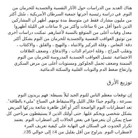
هناك العديد من الدراسات حول الآثار النفسية والجسدية للحرمان من
النوم. في دراسة رئيسية أجرتها جمعية السرطان الأمريكية ، سُئل أكثر
من مليون مشارك فقط عن متوسط مدة نومهم. أظهر أن المشاركين
الذين ناموا أقل من 6 ساعات وأكثر من 9 ساعات في الليلة أظهروا
معدل وفيات أعلى من المتوقع بالنسبة لأعمارهم. تمكنت دراسات أخرى
من توثيق العواقب النفسية والجسدية للحرمان من النوم بشكل أكثر
دقة: النعاس ، وقلة التركيز والانتباه ، والتهيج ، والقلق ، والاكتئاب ،
وتقلب المزاج ، وقلة احترام الذات ، والاندفاع ، وضعف العلاقات
الاجتماعية. تشمل العواقب الجسدية المدروسة للحرمان من النوم
السمنة وضعف تحمل الجلوكوز ومستويات أعلى من مرض السكري
وارتفاع ضغط الدم والنوبات القلبية والسكتة الدماغية.
توزيع الأرق
إن توقعات معظم الناس للنوم الجيد ليلاً بسيطة: فهم يريدون النوم
بسرعة ، والنوم جيدًا خلال الليل والاستيقاظ في الصباح “مليء بالطاقة”.
تعد اضطرابات النوم الواضحة أكثر أو أقل ظاهرة شائعة يدركها المريض
بشكل شخصي ويحكم عليها. حتى أولئك الذين لا يستيقظون مرتاحين كل
صباح يمكن أن يتعرضوا في بعض الحالات إلى اضطراب النوم. يعتمد
تكرار الحدوث في السكان في النهاية على كيفية تعريف المرء
لاضطراب النوم. يتراوح من أقل بقليل من 4٪ إلى حوالي 35٪.