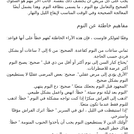
يجب على كل مريض أن يكتشف ذلك بنفسه. جانب آخر مهم هو السلوك
الصحيح والتعامل مع النوم ، ما يسمى بنظافة النوم. وهذا يشمل أيضًا
المعالجة الصحيحة وفي الوقت المناسب لإيقاع الليل والنهار.
مفاهيم خاطئة عن النوم
وفقًا لفولكر فاوست ، فإن هذه الآراء الخاطئة تُفهم خطأً على أنها قواعد:
ثماني ساعات من النوم كقاعدة. الصحيح: من 6 إلى 7 ساعات أو بشكل
فردي حسب الحاجة.
“يحتاج كبار السن إلى نوم أكثر أو أقل من ذي قبل.” صحيح: يصبح النوم
أكثر عرضة للاضطرابات.
“الأرق يؤدي إلى مرض عقلي”. صحيح: بعض المرضى عقليًا لا يستطيعون
النوم بشكل صحيح.
“المجهود قبل النوم يجعلك متعبًا.” صحيح: دع اليوم ينتهي.
“النوم بعد ليلة نوم سيئة.” خطأ: انهض واعمل بشكل طبيعي.
“اذهب إلى الفراش مبكرًا إذا كنت تواجه مشكلة في النوم.” خطأ: اذهب
للنوم فقط عندما تكون متعبًا.
“إذا استيقظت في الليل ، ابق في السرير.” خطأ: اترك الفراش مؤقتًا
واسترخي.
“أولئك الذين لا يستطيعون النوم يجب أن يأخذوا الحبوب المنومة.” خطأ:
هناك خطر التبعية.