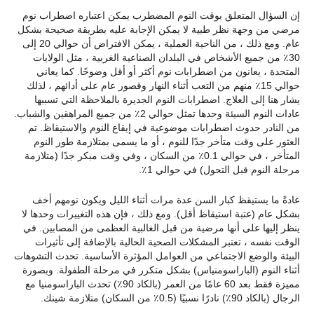
إن السؤال المتعلق بوقت النوم المضطرب يمكن اعتباره اضطراب نوم
مرضي من وجهة نظر طبية لا يمكن الإجابة عليه بطريقة صحيحة بشكل
عام. ومع ذلك ، من الناحية العملية ، يمكن الافتراض أن حوالي 20 إلى
30٪ من جميع الأشخاص في البلدان الصناعية الغربية ، مثل الولايات
المتحدة ، يعانون من اضطرابات نوم أكثر أو أقل وضوحًا. كما يعاني
حوالي 15٪ منهم من التعب أثناء النهار وقصور عام على أدائهم ، لذلك
يشار هنا إلى العلاج. اضطرابات النوم الجديرة بالملاحظة التي تسببها
عادات النوم السيئة وحدها تمثل حوالي 2٪ من جميع المراهقين والشباب.
من النادر حدوث اضطرابات موضوعية في إيقاع النوم والاستيقاظ. تم
العثور على وقت متأخر جدًا للنوم ، أو ما يسمى بمتلازمة طور النوم
المتأخر ، في حوالي 0.1٪ من السكان ، وفي وقت مبكر جدًا (متلازمة
مرحلة النوم قبل التحول) في حوالي 1٪.
عادةً ما يستيقظ كبار السن عدة مرات أثناء الليل ويكون نومهم أخف
بشكل عام (عتبة استيقاظ أقل). ومع ذلك ، فإن هذه التغييرات وحدها لا
ينظر إليها على أنها مرضية من قبل الغالبية العظمى من المصابين. في
الوقت نفسه ، تعتبر المشكلات الصحية الحالية بالإضافة إلى تأثيرات
البيئة والوضع الاجتماعي من العوامل المؤثرة الأساسية. تحدث التشوهات
أثناء النوم (الباراسومنياس) بشكل متكرر في مرحلة الطفولة. وبصورة
مميزة فقط بعد 60 عامًا من العمر (بالكاد 90٪) تحدث الباراسومنيا مع
الرجال (بالكاد 90٪) نادرًا نسبيًا (0.5٪ من السكان) متلازمة شينك.