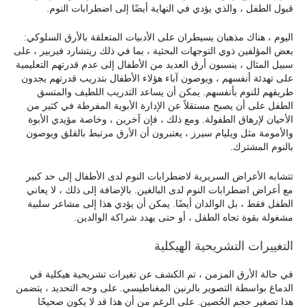
قبول الطفل ، والذي يؤدي في النهاية أيضًا إلى اضطرابات النوم.
اليوم ، هناك مذهبان يسيطران على الأدبيات المتعلقة بالأرق السلوكي:
بعض المؤلفين ذوي التوجهات البحثية ، بما في ذلك ريتشارد فيربير ، على
سبيل المثال ، ينسبون أرق العديد من الأطفال إلى عدم قدرتهم التعليمية
على تهدئة أنفسهم ، ويوصون آباء هؤلاء الأطفال بتدريب قدرتهم يجدون
طريقهم للنوم بأنفسهم. يمكن أن يساعد التدريب اللطيف والمتسق
الطفل على أن يصبح مستقلاً عن الإدارة الأبوية المفرطة في كثير من
الأحيان لإرهاق الطفولة. ومع ذلك ، فإن آخرين ، وخاصة مؤيدي الأبوة
والأمومة مثل ويليام سيرز ، يعتبرون أن الأرق مرتبط بالقلق ويوصون
بالنوم المشترك.
تتشابه الأعراض السريرية لاضطرابات النوم لدى الأطفال إلى حد كبير
مع أعراض اضطرابات النوم لدى البالغين. بالإضافة إلى ذلك ، لا يعاني
الطفل فقط ، بل الوالدان أيضًا. يمكن أن يؤدي هذا إلى مشاعر سلبية
مشغولة بقوة تجاه الطفل ، أو حتى يهدد شراكة الوالدين.
التغييرات التشريحية الهيكلية
في حالة الأرق المزمن ، تم الكشف عن تغيرات تشريحية هيكلية في
الدماغ بواسطة التصوير بالرنين المغناطيسي. على وجه التحديد ، يتضمن
هذا تصغير حجم الحُصين. على الرغم من أن هذا قد لا يكون صحيحًا