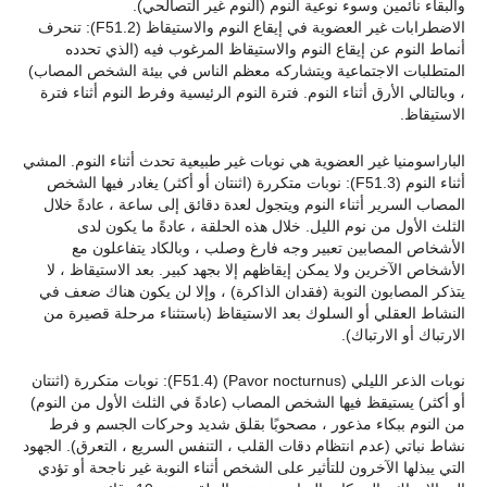
والبقاء نائمين وسوء نوعية النوم (النوم غير التصالحي).
الاضطرابات غير العضوية في إيقاع النوم والاستيقاظ (F51.2): تنحرف
أنماط النوم عن إيقاع النوم والاستيقاظ المرغوب فيه (الذي تحدده
المتطلبات الاجتماعية ويتشاركه معظم الناس في بيئة الشخص المصاب)
، وبالتالي الأرق أثناء النوم. فترة النوم الرئيسية وفرط النوم أثناء فترة
الاستيقاظ.
الباراسومنيا غير العضوية هي نوبات غير طبيعية تحدث أثناء النوم. المشي
أثناء النوم (F51.3): نوبات متكررة (اثنتان أو أكثر) يغادر فيها الشخص
المصاب السرير أثناء النوم ويتجول لعدة دقائق إلى ساعة ، عادةً خلال
الثلث الأول من نوم الليل. خلال هذه الحلقة ، عادةً ما يكون لدى
الأشخاص المصابين تعبير وجه فارغ وصلب ، وبالكاد يتفاعلون مع
الأشخاص الآخرين ولا يمكن إيقاظهم إلا بجهد كبير. بعد الاستيقاظ ، لا
يتذكر المصابون النوبة (فقدان الذاكرة) ، وإلا لن يكون هناك ضعف في
النشاط العقلي أو السلوك بعد الاستيقاظ (باستثناء مرحلة قصيرة من
الارتباك أو الارتباك).
نوبات الذعر الليلي (Pavor nocturnus) (F51.4): نوبات متكررة (اثنتان
أو أكثر) يستيقظ فيها الشخص المصاب (عادةً في الثلث الأول من النوم)
من النوم ببكاء مذعور ، مصحوبًا بقلق شديد وحركات الجسم و فرط
نشاط نباتي (عدم انتظام دقات القلب ، التنفس السريع ، التعرق). الجهود
التي يبذلها الآخرون للتأثير على الشخص أثناء النوبة غير ناجحة أو تؤدي