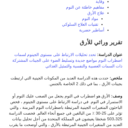
وقاية
مفاهيم خاطئة عن النوم
علاج الأرق
مواد النوم
تقنيات العلاج السلوكي
أساطير حضرية
تقرير وراثي للأرق
عنوان الدراسة:
تحدد تحليلات الارتباط على مستوى الجينوم لسمات
اضطراب النوم مواضع جديدة وتسليط الضوء على الجينات المشتركة
ذات السمات العصبية والنفسية والتمثيل الغذائي
ملخص:
حددت هذه الدراسة العديد من المكونات الجينية التي ارتبطت
بجينات الأرق ، بما في ذلك 2 الخاصة بالجنس.
وصف:
الأرق هو اضطراب في النوم يجعل من الصعب عليك النوم أو
الاستمرار في النوم. في دراسة الارتباط على مستوى الجينوم ، فحص
الباحثون المتغيرات الجينية المرتبطة باضطرابات النوم المزمنة ، والتي
تؤثر على 25-30 ٪ من البالغين في جميع أنحاء العالم. فحصت الدراسة
503،325 شخصًا يعيشون في المملكة المتحدة من أجل تحليل بيانات
العديد من المتغيرات الجينية المرتبطة بالأرق ، والتي أوضحت ما يقرب