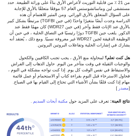
من 21 ٪ من قابلية التوريث لأعراض الأرق بناءً على وراثة الطبيعة. حدد
مستشفى لين وماساتشوستس العام 57 موقعًا متعلقًا بالأرق للإجابة
على السؤال المتعلق بالأرق الوراثي. ومن المثير للاهتمام أن هذه
الدراسة وجدت أيضًا متغيرًا واحدًا (في جين TGFBI) مرتبطًا بشكل كبير
بالأرق عند الإناث فقط وآخر (في جين WDR27) كان مهمًا فقط عند
الذكور. يلعب جين TGFBI دورًا رئيسيًا في التصاق الخلية ، في حين أن
الوظيفة الدقيقة لجين WDR27 غير معروفة نسبيًا. ومع ذلك ، يُعتقد أنه
يشارك في إشارات الخلية وتفاعلات البروتين البروتين.
هل كنت تعلم؟
لمحاولة منع الأرق ، يجب تجنب الكافيين والكحول
والوجبات الثقيلة في وقت متأخر من اليوم. حاول الذهاب إلى الفراش
والاستيقاظ في نفس الوقت كل يوم. إذا كنت تواجه مشكلة في النوم ،
فحاول الاسترخاء قبل النوم بقراءة كتاب أو الاستحمام أو عمل قائمة
مهام إذا كنت قلقًا بشأن الأشياء التي تحتاج إلى القيام بها في الصباح.
[
مصدر
]
نتائج العينة:
تعرف على المزيد حول
مكتبة أبحاث السديم
.