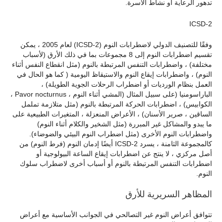
تدهور الرعاية أو نشاط الأسرة.
ICSD-2
وفقًا للتصنيف الدولي لاضطرابات النوم (ICSD-2) لعام 2005 ، يمكن
تقسيم اضطرابات النوم إلى 8 مجموعات بما في ذلك الأرق (لأسباب
مختلفة) ، واضطرابات التنفس المرتبطة بالنوم (مثل انقطاع النفس أثناء
النوم) ، واضطرابات إيقاع النوم والاستيقاظ اليومية ( كما هو الحال في
العمل بنظام الورديات أو اضطراب الرحلات الجوية الطويلة) ،
الباراسومنيا (على سبيل المثال (المشي أثناء النوم ، Pavor nocturnus ،
الكوابيس) ، اضطرابات الحركة المرتبطة بالنوم (مثل متلازمة تململ
الساقين ، صرير الأسنان) ، الأعراض المنعزلة ، المتغيرات الطبيعية على
ما يبدو والمشاكل غير المبررة (مثل الشخير والكلام أثناء النوم)
واضطرابات النوم الأخرى (مثل اضطراب النوم البيئي والضوضاء).
كالمجموعة الثامنة ، يسرد ICSD-2 أيضًا إدمان النوم (فرط النوم) من
أصل مركزي ، لا ينتج عن اضطرابات إيقاع الساعة البيولوجية أو
اضطرابات التنفس المرتبطة بالنوم أو أسباب أخرى لاضطراب سلوك
النوم.
المظاهر السريرية للأرق
تتوافق أعراض النوم غير التصالحي في الجوانب الأساسية مع أعراض