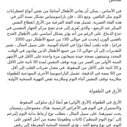
في الأساس ، يمكن أن يعاني الأطفال أساسًا من نفس أنواع اضطرابات
النوم مثل البالغين. ومع ذلك ، فإن باراسومنياس تشكل نسبة أكبر في
هذه الفئة العمرية. تشمل هذه الفئة الفرعية من الأرق انقطاع النفس
المبكر عند الرضع ، والذي يُعزى إلى عدم نضج مركز الجهاز التنفسي في
جذع الدماغ. على الرغم من أنه يؤثر بشكل أساسي على الأطفال الخدج
ناقصي الوزن (يحدث في حوالي 85٪ من جميع الأطفال دون 1000
غرام) ، فإنه يلعب أيضًا دورًا في الحياة اليومية. على سبيل المثال ، تشير
التقديرات إلى أن حوالي 2٪ من جميع الأطفال الذين يولدون في الوقت
المحدد ويتمتعون بصحة جيدة سيعانون مرة واحدة على الأقل في الأشهر
الستة الأولى من العمر من نوبة توقف التنفس لمدة 30 ثانية على الأقل
و 20 ثانية على الأقل من السقوط. في معدل ضربات القلب إلى أقل
من 60 نبضة في الدقيقة. تشمل الباراسومنيا الأخرى النموذجية للطفولة
متلازمة توقف التنفس أثناء النوم ومتلازمة نقص التهوية السنخية الأولية.
الأرق في الطفولة
الأرق في الطفولة (الأرق الأولي) هو أيضًا أرق سلوكي. السقوط
والاستمرار في النوم هي الأعراض الرئيسية. هناك مجموعتان رئيسيتان
يجب تمييزهما. على سبيل المثال ، يتطلب نوع ارتباط بداية النوم (يُترجم
إلى “نوع النوم المنظم”) كائنات وطقوسًا معينة من أجل العثور على
النوم. في نوع وضع الحد ، تؤدي التنشئة السخية المفرطة إلى رفض