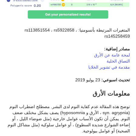
المتغيرات المرتبطة بأنسومنيا: rs113851554 ، rs5922858 ،
rs145258459
مصادر إضافية:
لمحة عامة عن الأرق
التصاق الخلية
مقدمة في تشوير الخلايا
تحديث اسبوعي:
23 يوليو 2019
معلومات الأرق
توضح هذه المقالة عدم كفاية النوم لدى البشر. مصطلح اضطراب النوم
(syn. agrypnia ، الأرق و hyposomnia) يصف بشكل مختلف ضعف
النوم. يمكن أن تكون الأسباب عوامل خارجية (مثل ضوضاء الليل ، أو
إضاءة الشوارع شديدة السطوع) ، أو عوامل سلوكية (مثل مشاكل النوم
الصحية) أو عوامل بيولوجية.