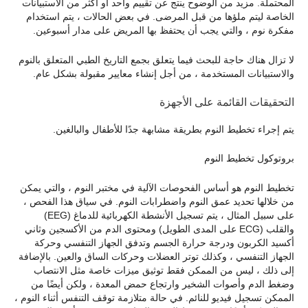
المحتملة. مزيد من الوضوح ينتج عن تقييم واحد أو أكثر من الاستبيانات
الخاصة ليتم ملؤها من قبل المرضى. في بعض الحالات ، يتم استخدام
مفكرة نوم ، والتي يجب أن يحتفظ بها المريض على مدار أسبوعين.
لا تزال هناك حاجة للبحث فيما يتعلق بجمع التاريخ الطبي المتعلق بالنوم
والاستبيانات المستخدمة ، من أجل إنشاء معايير مقبولة بشكل عام.
التحقيقات القائمة على الأجهزة
يتم إجراء تخطيط النوم بطريقة مشابهة جدًا للأطفال والبالغين.
بروتوكول تخطيط النوم
تخطيط النوم هو أساس الفحوصات الآلية في مختبر النوم ، والتي يمكن
من خلالها تحديد عمق النوم واضطرابات النوم. في سياق هذا الفحص ،
على سبيل المثال ، يتم تسجيل الأنشطة الكهربائية للدماغ (EEG)
والقلب (ECG على المدى الطويل) ومحتوى الدم من الأكسجين وثاني
أكسيد الكربون ودرجة حرارة الجسم وتدفق الجهاز التنفسي وحركة
الجهاز التنفسي ، وكذلك توتر العضلات وحركات الساق والعين. بالإضافة
إلى ذلك ، ليس من الممكن فقط توثيق ميزات خاصة مثل الانتصاب
وضغط الدم وأصوات الشخير وارتجاع حمض المعدة ، ولكن أيضًا من
الممكن تسجيل فيديو للنائم. في حالة متلازمة توقف التنفس أثناء النوم ،