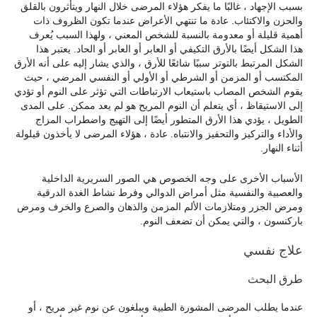
بسبب الإجهاد ، غالبًا ما يفكر هؤلاء المرضى خلال النهار ويتأثرون بالقلق
والحزن والاكتئاب. عادة ما تنتهي الأعراض عندما تكون الظروف ذات
أهمية قليلة أو معدومة بالنسبة للشخص المعني ، ولهذا السبب يُعرف
هذا الشكل أيضًا بالأرق التكيفي أو العابر أو العابر أو الحاد. يعتبر هذا
الشكل المرتبط بالتوتر سببًا شائعًا للأرق ، والذي يشار إليه على أنه الأرق
المكتسب أو المزمن أو الشرطي أو الأولي أو النفسي المرضي ، حيث
يقوم الشخص المصاب باستيعاب الارتباطات التي تؤثر على النوم أو تؤدي
إلى الاستيقاظ ، أي يتعلم أن النوم المريح هو لم يعد ممكن. على المدى
الطويل ، يؤدي هذا الأرق المتطور أيضًا إلى التهيج واضطراب المزاج
والأداء والتركيز والتحفيز والانتباه. عادة ، هؤلاء المرضى لا يأخذون قيلولة
أثناء النهار.
الأسباب الأخرى على وجه الخصوص هي الصور السريرية الداخلية
والعصبية والنفسية مثل أمراض الدوالي وفرط نشاط الغدة الدرقية
ومرض الجزر ومتلازمات الألم المزمن والذهان والصرع والخرف ومرض
باركنسون ، والتي يمكن أن تضعف النوم.
علاج نفسي
طرق البحث
عندما يطلب المرضى المشورة الطبية ويبلغون عن نوم غير مريح ، أو