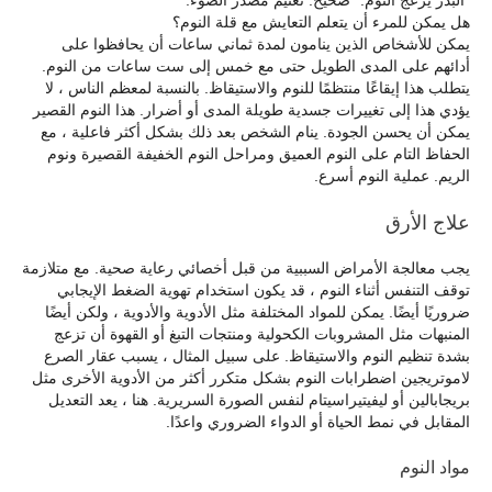
“البدر يزعج النوم.” صحيح: تعتيم مصدر الضوء.
هل يمكن للمرء أن يتعلم التعايش مع قلة النوم؟
يمكن للأشخاص الذين ينامون لمدة ثماني ساعات أن يحافظوا على
أدائهم على المدى الطويل حتى مع خمس إلى ست ساعات من النوم.
يتطلب هذا إيقاعًا منتظمًا للنوم والاستيقاظ. بالنسبة لمعظم الناس ، لا
يؤدي هذا إلى تغييرات جسدية طويلة المدى أو أضرار. هذا النوم القصير
يمكن أن يحسن الجودة. ينام الشخص بعد ذلك بشكل أكثر فاعلية ، مع
الحفاظ التام على النوم العميق ومراحل النوم الخفيفة القصيرة ونوم
الريم. عملية النوم أسرع.
علاج الأرق
يجب معالجة الأمراض السببية من قبل أخصائي رعاية صحية. مع متلازمة
توقف التنفس أثناء النوم ، قد يكون استخدام تهوية الضغط الإيجابي
ضروريًا أيضًا. يمكن للمواد المختلفة مثل الأدوية والأدوية ، ولكن أيضًا
المنبهات مثل المشروبات الكحولية ومنتجات التبغ أو القهوة أن تزعج
بشدة تنظيم النوم والاستيقاظ. على سبيل المثال ، يسبب عقار الصرع
لاموتريجين اضطرابات النوم بشكل متكرر أكثر من الأدوية الأخرى مثل
بريجابالين أو ليفيتيراسيتام لنفس الصورة السريرية. هنا ، يعد التعديل
المقابل في نمط الحياة أو الدواء الضروري واعدًا.
مواد النوم