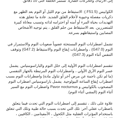
إلى الارتباك والحركات الضارة. تستمر الحلقة حتى 10 دقائق.
الكوابيس (F51.5.): الاستيقاظ من نوم الليل أو النوم بعد الظهر مع
ذكريات مفصلة وحيوية لأحلام القلق الشديد. عادة ما تتعلق هذه
التهديدات بحياة المرء أو أمنه أو احترامه لذاته وتسبب معاناة كبيرة
للمتضررين. بعد الاستيقاظ من حلم القلق ، يتم توجيه الأشخاص
المصابين واستيقاظهم بسرعة.
تشمل اضطرابات النوم المستحثة عضوياً صعوبات النوم والاستمرار في
النوم (G47.0) ، واضطرابات إيقاع النوم والاستيقاظ (G47.2) وتوقف
التنفس أثناء النوم (G47.3).
تنقسم اضطرابات النوم الأولية إلى خلل النوم والباراسومنياس. يشمل
عسر النوم الأرق الأولي ، واضطرابات النوم المرتبطة بالجهاز التنفسي
(ما لم تكن ناجمة عن مرض آخر أو تناول مادة) واضطرابات النوم بسبب
اضطراب إيقاع الساعة البيولوجية. يشمل باراسومنياس اضطراب النوم
المصحوب بالكوابيس و Pavor nocturnus واضطراب النوم مع السير
أثناء النوم (المشي أثناء النوم).
علاوة على ذلك ، تنقسم إلى اضطرابات النوم التي تحدث فيما يتعلق
باضطراب عقلي آخر: تلك التي تحدث بسبب حالة طبية وتلك التي تتعلق
باستخدام المؤثرات العقلية مثل الكحول ، الأمفيتامين ، الكافيين ،