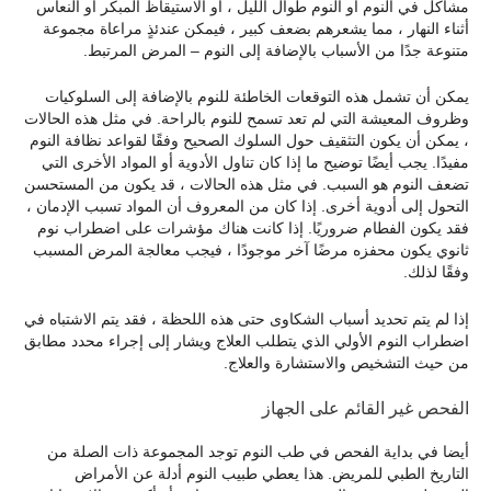
مشاكل في النوم أو النوم طوال الليل ، أو الاستيقاظ المبكر أو النعاس
أثناء النهار ، مما يشعرهم بضعف كبير ، فيمكن عندئذٍ مراعاة مجموعة
متنوعة جدًا من الأسباب بالإضافة إلى النوم – المرض المرتبط.
يمكن أن تشمل هذه التوقعات الخاطئة للنوم بالإضافة إلى السلوكيات
وظروف المعيشة التي لم تعد تسمح للنوم بالراحة. في مثل هذه الحالات
، يمكن أن يكون التثقيف حول السلوك الصحيح وفقًا لقواعد نظافة النوم
مفيدًا. يجب أيضًا توضيح ما إذا كان تناول الأدوية أو المواد الأخرى التي
تضعف النوم هو السبب. في مثل هذه الحالات ، قد يكون من المستحسن
التحول إلى أدوية أخرى. إذا كان من المعروف أن المواد تسبب الإدمان ،
فقد يكون الفطام ضروريًا. إذا كانت هناك مؤشرات على اضطراب نوم
ثانوي يكون محفزه مرضًا آخر موجودًا ، فيجب معالجة المرض المسبب
وفقًا لذلك.
إذا لم يتم تحديد أسباب الشكاوى حتى هذه اللحظة ، فقد يتم الاشتباه في
اضطراب النوم الأولي الذي يتطلب العلاج ويشار إلى إجراء محدد مطابق
من حيث التشخيص والاستشارة والعلاج.
الفحص غير القائم على الجهاز
أيضا في بداية الفحص في طب النوم توجد المجموعة ذات الصلة من
التاريخ الطبي للمريض. هذا يعطي طبيب النوم أدلة عن الأمراض