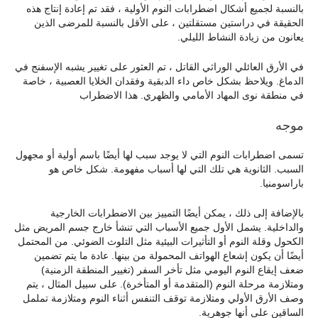
بالنسبة لجميع أشكال اضطرابات النوم الأولية ، فقد تم إعادة إنتاج هذه
الحقيقة في دراستين مستقلتين ، على الأقل بالنسبة للمرضى الذين
يعانون من زيادة النشاط الليلي.
في الأرق العائلي الوراثي القاتل ، تم العثور على تغيير يشبه الإسفنج في
الدماغ. ويلاحظ بشكل خاص داء الدبقية وفقدان الخلايا العصبية ، خاصة
في منطقة نوى المهاد الأمامي والظهري. هذا الاضطراب
موجه
تسمى اضطرابات النوم التي لا يوجد سبب لها أيضًا باسم أولية أو مجهول
السبب. الثانوية هي تلك التي لها أسباب مفهومة. شكل خاص هو
باراسومنيا.
بالإضافة إلى ذلك ، يمكن أيضًا التمييز بين الاضطرابات الخارجية
والداخلية. يشمل الأول جميع الأسباب التي تنشأ خارج جسم المريض مثل
الكحول وقلة النوم أو التأثيرات البيئية مثل التلوث الضوئي. من المحتمل
أيضًا أن يكون إشعاع الهواتف المحمولة من بينها. عادة ما يتم تضمين
ضعف إيقاع النوم اليومي مثل تأخر السفر (تغيير المنطقة الزمنية)
ومتلازمة مرحلة النوم (المتقدمة أو المتأخرة). على سبيل المثال ، يتم
وصف الأرق الأولي ومتلازمة توقف التنفس أثناء النوم ومتلازمة تململ
الساقين على أنها جوهرية.