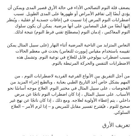
يضعف قلة النوم التصالحي الأداء في حالة الأرق قصير المدى ويمكن أن
يؤدي أيضًا إلى تفاقم الأمراض أو ظهورها على المدى الطويل. تسبب
اضطرابات النوم المرض إذا تسببت في إعاقات جسدية أو عقلية ، ويُنظر
إليها أيضًا من قبل المصابين على أنها مرضية. يمكن أن يكون سلوك
النوم المعاكس ، إدمان النوم (مصطلح تقني فرط النوم) نتيجة لذلك.
النعاس المتزايد من الناحية المرضية أثناء النهار (على سبيل المثال يمكن
تقييمه باستخدام مقياس إبوورث للنعاس) يحدث في معظم الحالات
بسبب اضطراب بيولوجي قابل للعلاج في نوعية النوم. وتشمل هذه
الاضطرابات التنفس والحركة المرتبطة بالنوم.
من أجل التفريق بين الأنواع الفرعية الفردية لاضطرابات النوم ، من
المهم بشكل خاص أخذ التاريخ الطبي بعناية ، وبالطبع إجراء المزيد من
الفحوصات ، على سبيل المثال في مختبر النوم. العلاج موجه أساسًا نحو
الأسباب. على سبيل المثال ، إذا كان اضطراب النوم ناتجًا عن مرض
داخلي ، يتم إعطاء الأولوية لعلاجه. ومع ذلك ، إذا كان ناتجًا عن نهج غير
صحيح للنوم ، فيُقترح تفسير مقابل للمريض و – إذا لزم الأمر – العلاج
السلوكي.
تعريف الأرق