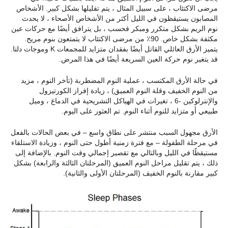
مرضى الاكتئاب ، على سبيل المثال ، يتم تقليلها بشكل كبير. الأشخاص
المصابون يستيقظون في الليل أكثر من الأشخاص الأصحاء ، لا يحدث
نوم الريم بشكل متكرر ومبكر فحسب ، بل يترافق أيضًا مع حركات عين
مكثفة بشكل خاص. 90٪ من مرضى الاكتئاب لا يتمتعون بنوم مريح.
يتميز الأرق العائلي القاتل أيضًا بفقدان متزايد للمجمعات K وموجات دلتا.
قد يتغير نوم حركة العين السريعة أيضًا في هذا المرض.
في حالة الأرق المكتسب ، عملية النوم المضطربة (تأخر النوم ، مزيد
من النوم الخفيف وقلة النوم العميق) ، زيادة إفراز الكورتيزول
والإنترلوكين -6 ، تغيرات في الهياكل التشريحية في الدماغ ، وميل
طبيعي أو متزايد للنوم أثناء النوم. تم العثور على اليوم.
الأرق مجهول السبب منتشر على نطاق واسع – في بعض الحالات بالفعل
في مرحلة الطفولة – مع فترة زمنية أطول حتى النوم ، وزيادة الاستلقاء
مستيقظًا في الليل وبالتالي مع تقصير إجمالي وقت النوم. بالإضافة إلى
ذلك ، يتم تقليل مراحل النوم العميق (المرحلتان الثالثة والرابعة) بشكل
كبير مقارنة بالنوم الخفيف (المرحلتان الأولى والثانية).