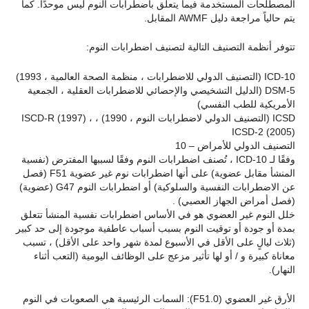
المصطلحات المستخدمة فيما يتعلق باضطرابات النوم ليس موحدًا. كما
يتم حالياً مراجعة دليل AWMF المقابل.
تتوفر أنظمة التصنيف التالية لتصنيف اضطرابات النوم:
ICD-10 (التصنيف الدولي للاضطرابات ، منظمة الصحة العالمية ، 1993)
DSM-5 (الدليل التشخيصي والإحصائي للاضطرابات العقلية ، الجمعية
الأمريكية للطب النفسي)
ICSD (التصنيف الدولي لاضطرابات النوم ، 1990) ، ISCD-R (1997) ،
ICSD-2 (2005)
التصنيف الدولي للأمراض – 10
وفقًا لـ ICD-10 ، تُصنف اضطرابات النوم وفقًا لسببها المفترض (نفسية
المنشأ مقابل عضوية) على أنها اضطرابات نوم غير عضوية F51 (فصل
عن الاضطرابات النفسية والسلوكية) أو اضطرابات النوم G47 (عضوية)
(فصل أمراض الجهاز العصبي) .
خلل النوم غير العضوي هو في الأساس اضطرابات نفسية المنشأ تتعلق
بمدة أو جودة أو توقيت النوم بسبب أسباب عاطفية موجودة إلى حد كبير
(ثلاث ليالٍ على الأقل في الأسبوع لمدة شهر واحد على الأقل) ، تسبب
معاناة كبيرة و / أو لها تأثير مزعج على الوظائف اليومية (التعب أثناء
النهار).
الأرق غير العضوي (F51.0): السمات الرئيسية هي الصعوبات في النوم