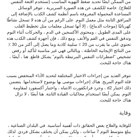
من الممكن أيضًا تحديد ضغط التهوية المناسب (تستخدم أقنعة التنفس
للعلاج). خاصة للكشف عن هذه الصورة السريرية ، تتوفر الوسائل
المساعدة المحمولة المعروفة باسم أنظمة كشف الكذب بالإضافة إلى
المرافق الثابتة مثل معمل النوم. على الرغم من أن هذه لا تسجل نشاطًا
كهربائيًا (موجات الدماغ) ، إلا أنها تسجل معلمات مثل تخطيط القلب
على المدى الطويل ، ومحتوى الأكسجين في الدم ، والحركات أثناء النوم
وتدفق التنفس في الفم والأنف. ومع ذلك ، فإن أجهزة كشف الكذب هذه
تحتوي على ما يقرب من 20 ٪ سلبية كاذبة وما يصل إلى أكثر من 30 ٪
من النتائج الإيجابية الخاطئة ، وبالتالي فهي غير مناسبة لتأكيد أو رفض
تشخيص “اضطرابات التنفس المرتبطة بالنوم” بشكل قاطع. هنا ، أيضًا ،
هناك حاجة للبحث.
تتوفر العديد من إجراءات الاختبار المختلفة لتحديد الأداء المنخفض بسبب
قلة النوم المريح. هناك إجراءات موصى بها بوضوح لاستخدامها. يتضمن
ذلك اختبار d2 ، وجرد فرانكفورت الانتباه ، واختبار أكسفورد لمقاومة
النوم. يمكن أيضًا استخدام محاكيات القيادة الثابتة. هنا أيضًا ، لا تزال
هناك حاجة للبحث.
وقاية
للوقاية والعلاج بعض الحقائق ذات أهمية أساسية. في البلدان الصناعية ،
يبلغ متوسط النوم 7 ساعات ، ولكن يمكن أن يختلف بشكل فردي. لذلك