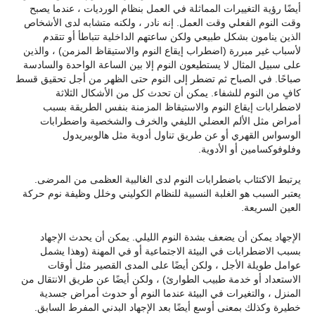
أيضًا رؤية التغييرات المماثلة في العمل بنظام الورديات ، عندما يصبح
وقت النوم الفعلي وقت العمل. إنه نادر ، ولكنه متشابه لدى الأشخاص
الذين ينامون بشكل طبيعي ولكن ساعتهم الداخلية تتباطأ أو تتقدم
لأسباب غير مبررة (اضطراب إيقاع النوم والاستيقاظ المزمن) ، والذين
على سبيل المثال لا يستطيعون النوم إلا بين الساعة الواحدة والسادسة
صباحًا. في الصباح ثم تضطر إلى النوم حتى الظهر من أجل تحقيق قسط
كافٍ من النوم للشفاء. يمكن أن تحدث كل من الأشكال الثلاثة
لاضطرابات إيقاع النوم والاستيقاظ المزمنة بنفس الطريقة بسبب
أمراض مثل الألم العضلي الليفي والخرف والشخصية واضطرابات
الوسواس القهري أو عن طريق تناول أدوية مثل هالوبيريدول
وفلوفوكسامين أو الأدوية.
يرتبط الاكتئاب باضطرابات النوم لدى الغالبية العظمى من المرضى.
يعتبر السبب هو الغلبة النسبية للنظام الكوليني وخلل وظيفة نوم حركة
العين السريعة.
الإجهاد يمكن أن يضعف بشدة النوم الليلي. يمكن أن يحدث الإجهاد
بسبب الاضطرابات في البيئة الاجتماعية أو في المهنة (وهذا يشمل
عوامل طويلة الأجل ، ولكن أيضًا على المدى القصير مثل أوقات
الاستعداد أو خدمة طبيب الطوارئ) ، ولكن أيضًا عن طريق الانتقال من
المنزل ، والتغيرات في البيئة عندما النوم أو حدوث أمراض جسدية
خطيرة وكذلك بمعنى أوسع أيضًا بعد الإجهاد البدني المفرط السابق.