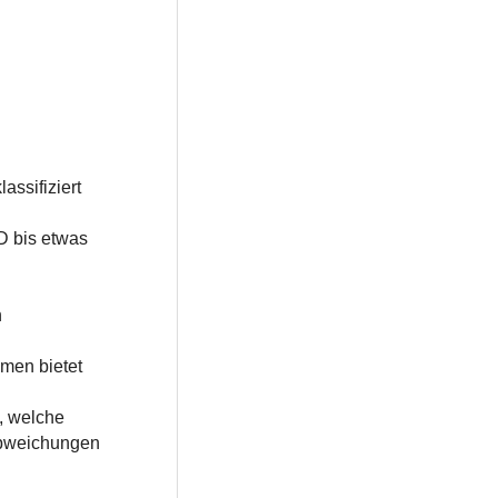
assifiziert
D bis etwas
n
hmen bietet
, welche
 Abweichungen