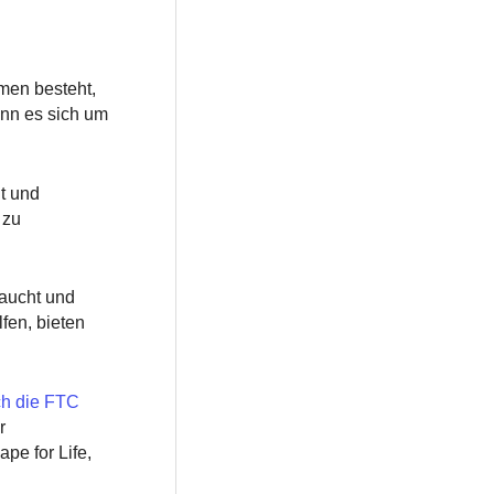
mmen besteht,
ann es sich um
it und
 zu
raucht und
fen, bieten
ch die FTC
r
pe for Life,