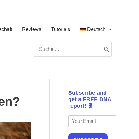
chaft
Reviews
Tutorials
Deutsch
Search
for:
Subscribe and
hen?
get a FREE DNA
report! 🧬