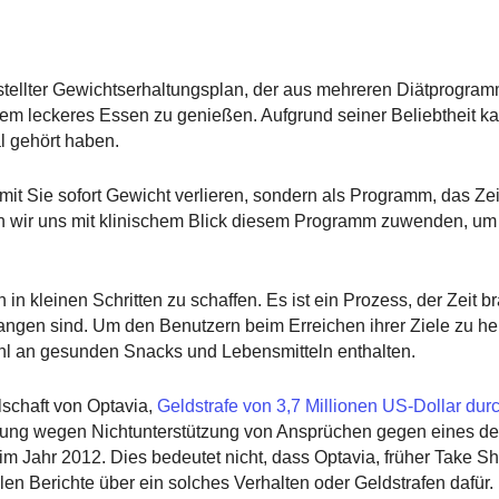
erstellter Gewichtserhaltungsplan, der aus mehreren Diätprogra
dem leckeres Essen zu genießen. Aufgrund seiner Beliebtheit k
 gehört haben.
mit Sie sofort Gewicht verlieren, sondern als Programm, das Ze
en wir uns mit klinischem Blick diesem Programm zuwenden, um
n kleinen Schritten zu schaffen. Es ist ein Prozess, der Zeit b
angen sind. Um den Benutzern beim Erreichen ihrer Ziele zu hel
wahl an gesunden Snacks und Lebensmitteln enthalten.
lschaft von Optavia,
Geldstrafe von 3,7 Millionen US-Dollar dur
nung wegen Nichtunterstützung von Ansprüchen gegen eines de
m Jahr 2012. Dies bedeutet nicht, dass Optavia, früher Take Sha
ellen Berichte über ein solches Verhalten oder Geldstrafen dafür.