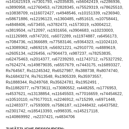
rs141621919, rs7301793, rs2035835, rs56042419, rs2286936,
rs3890958, rs12760453, rs72828345, rs75529319, rs78625510,
rs10838709, rs116072427, rs4948546, rs10151339, rs236940,
rs58671886, rs12196123, rs1360485, rs851615, rs10758441,
rs4848406, rs573455, rs3782473, rs1573019, rs3004212,
rs3819504, rs712097, rs1931656, rs3904683, rs10233003,
rs11126989, rs9747201, rs6072289, rs11974887, rs6456173,
rs7084736, rs1366689, rs77583146, rs9364323, rs11024110,
rs13089362, rs869219, rs56921221, rs2910770, rs4889619,
rs2605134, rs226456, rs7904473, rs987237, rs78253835,
rs62475463, rs2014377, rs67239293, rs11743712, rs75327292,
rs7624274, rs149879035, rs6557679, rs7443175, rs16893327,
Rs764567, Rs11245342, Rs6527987, Rs388738, Rs8074740,
Rs16843274, Rs7613548, Rs1905339, Rs35973557,
Rs1888344, Rs249768, Rs35624781, Rs1952491 ,
Rs11882077, rs7973611, rs73080552, rs448265, rs1776953,
rs4537621, rs13138854, rs11645503, rs77016659, rs74454622,
rs10510110, rs79177013, rs2246912, rs715299, rs6971448,
rs12483377, rs7593009, rs7586187, rs12448432, rs6437582,
rs2301742, rs185413393, rs998335, rs145217118,
rs140869992 , rs2237421, rs4834706
ZUSÄTZLICHE RESSOURCEN: