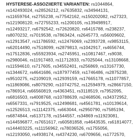
HYSTERESE-ASSOZIIERTE VARIANTEN:
rs1044864,
rs142493024, rs28526212, rs7635832, rs34944131,
rs11659764, rs2755238, rs77542162, rs150202082, rs27323,
rs121908120, rs72755233, rs1200105, rs139498917,
rs12493217, rs6792542, rs72620820, rs6415788, rs238237,
rs8070232, rs7019538, rs7863424, rs2645773, rs56009602,
rs12913547, rs11786592, rs12476069, rs2393728, rs9853115,
rs62014490, rs7518099, rs2879813, rs1042917, rs4656744,
rs17512836, rs55923934, rs2745951, rs10817467, rs9038,
rs2980046, rs11917483, rs11712833, rs7025044, rs13108668,
rs11594610, rs717605, rs34552401, rs256869, rs13167730,
rs1344672, rs4641686, rs187977459, rs1746486, rs2875238,
rs9510275, rs2109019, rs12939159, rs17665178, rs11077857,
rs11869086, rs8079290, rs10742752, rs12594979, rs28667150,
rs786914, rs66560819, rs4363451, rs3118519, rs7952095,
rs6816503, rs4008768, rs10788639, rs2468506, rs34372952,
rs6567331, rs7919525, rs12498681, rs4561781, rs10139614,
rs12526513, rs11142375, rs663044, rs2950790, rs7585194,
rs6874844, rs6137178, rs1544557, rs34869 rs11923081,
rs144596877, rs7651617, rs60581858, rs4643535, rs61814077,
rs144403225, rs11156962, rs78036526, rs1755056,
rs12193050, rs4938174, rs4374230, rs6709656, rs1772570,