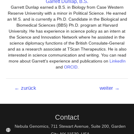
Garrett Dunlap, B.S.
Garrett Dunlap earned a B.S. in Biology from Case Western
Reserve University with a minor in Political Science. He earned
an M.S. and is currently a Ph.D. Candidate in the Biological and
Biomedical Sciences (BBS) Ph.D. program at Harvard
University. He has experience in science policy as an intern at
the Science and Innovation Network where he assisted in the
science diplomacy functions of the British Consulate-General
and as a research associate at TScan Therapeutics. He is also
interested in science communication and writing. You can read
more about Garrett's experience and publications on
LinkedIn
and
ORCID
.
Beitrags-
←
zurück
weiter
→
Navigation
Contact
Nebula Genomics, 711 Stewart Avenue, Suite 200, Garden
City, NY 11530, USA