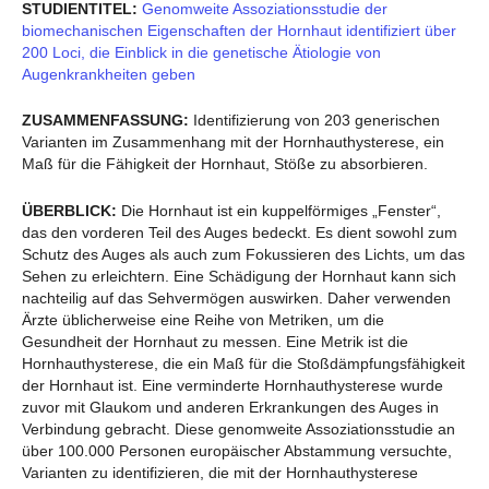
STUDIENTITEL:
Genomweite Assoziationsstudie der
biomechanischen Eigenschaften der Hornhaut identifiziert über
200 Loci, die Einblick in die genetische Ätiologie von
Augenkrankheiten geben
ZUSAMMENFASSUNG:
Identifizierung von 203 generischen
Varianten im Zusammenhang mit der Hornhauthysterese, ein
Maß für die Fähigkeit der Hornhaut, Stöße zu absorbieren.
ÜBERBLICK:
Die Hornhaut ist ein kuppelförmiges „Fenster“,
das den vorderen Teil des Auges bedeckt. Es dient sowohl zum
Schutz des Auges als auch zum Fokussieren des Lichts, um das
Sehen zu erleichtern. Eine Schädigung der Hornhaut kann sich
nachteilig auf das Sehvermögen auswirken. Daher verwenden
Ärzte üblicherweise eine Reihe von Metriken, um die
Gesundheit der Hornhaut zu messen. Eine Metrik ist die
Hornhauthysterese, die ein Maß für die Stoßdämpfungsfähigkeit
der Hornhaut ist. Eine verminderte Hornhauthysterese wurde
zuvor mit Glaukom und anderen Erkrankungen des Auges in
Verbindung gebracht. Diese genomweite Assoziationsstudie an
über 100.000 Personen europäischer Abstammung versuchte,
Varianten zu identifizieren, die mit der Hornhauthysterese