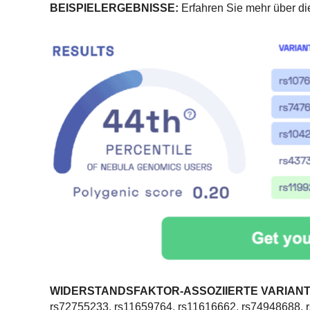
BEISPIELERGEBNISSE:
Erfahren Sie mehr über di
WIDERSTANDSFAKTOR-ASSOZIIERTE VARIANT
rs72755233, rs11659764, rs11616662, rs74948688, 