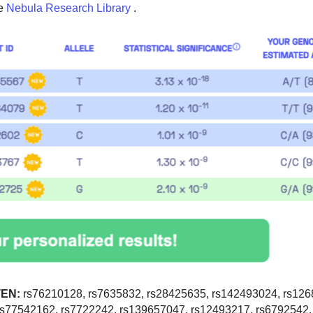
e
Nebula Research Library
.
EN:
rs76210128, rs7635832, rs28425635, rs142493024, rs126
rs77542162, rs7722242, rs139657047, rs12493217, rs6792542,