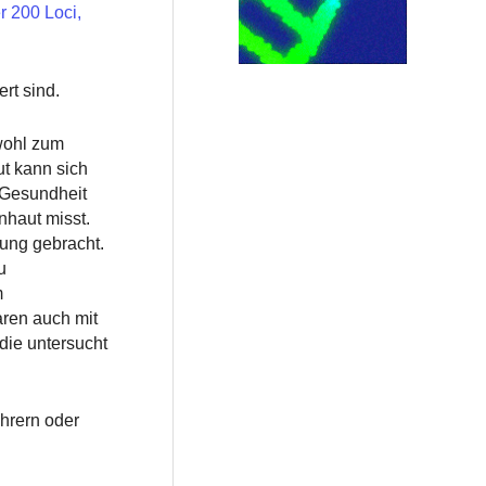
r 200 Loci,
rt sind.
owohl zum
t kann sich
 Gesundheit
nhaut misst.
ung gebracht.
u
m
ren auch mit
die untersucht
hrern oder