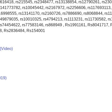
2616418, rs215545, rs2348477, rs13138854, rs12790261, rs23
s141773782, rs10045442, rs2167972, rs2256606, rs117693113,
116998555, rs13141170, rs2160726, rs7886690, rs8068844, rs1
149879035, rs10010325, rs4794213, rs1113231, rs11730582, r
 rs74454622, rs77583146, rs868949 , Rs1991161, Rs8041717,
8, Rs2836484, Rs154001
(Video)
019)