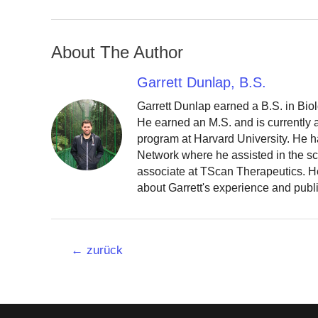
About The Author
Garrett Dunlap, B.S.
Garrett Dunlap earned a B.S. in Bio
He earned an M.S. and is currently
program at Harvard University. He h
Network where he assisted in the sc
associate at TScan Therapeutics. He
about Garrett's experience and publ
Beitrags-
←
zurück
Navigation