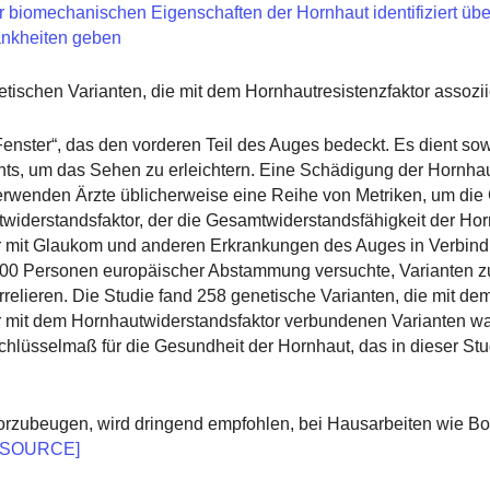
biomechanischen Eigenschaften der Hornhaut identifiziert übe
rankheiten geben
etischen Varianten, die mit dem Hornhautresistenzfaktor assoziie
Fenster“, das den vorderen Teil des Auges bedeckt. Es dient s
ts, um das Sehen zu erleichtern. Eine Schädigung der Hornhau
erwenden Ärzte üblicherweise eine Reihe von Metriken, um die
twiderstandsfaktor, der die Gesamtwiderstandsfähigkeit der Hor
or mit Glaukom und anderen Erkrankungen des Auges in Verbind
000 Personen europäischer Abstammung versuchte, Varianten z
orrelieren. Die Studie fand 258 genetische Varianten, die mit de
 mit dem Hornhautwiderstandsfaktor verbundenen Varianten wa
hlüsselmaß für die Gesundheit der Hornhaut, das in dieser Stu
zubeugen, wird dringend empfohlen, bei Hausarbeiten wie Bo
[SOURCE]