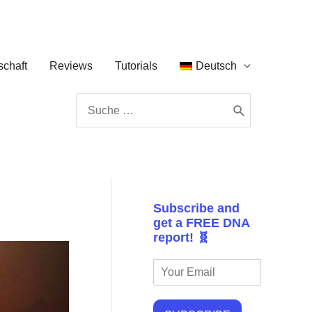
chaft
Reviews
Tutorials
Deutsch
Search
for:
Subscribe and
get a FREE DNA
report! 🧬