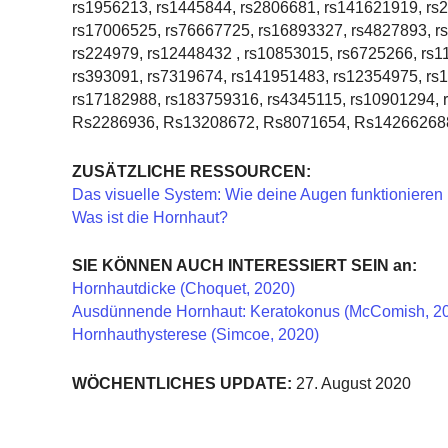
rs1956213, rs1445844, rs2806681, rs141621919, rs
rs17006525, rs76667725, rs16893327, rs4827893, r
rs224979, rs12448432 , rs10853015, rs6725266, rs
rs393091, rs7319674, rs141951483, rs12354975, rs
rs17182988, rs183759316, rs4345115, rs10901294,
Rs2286936, Rs13208672, Rs8071654, Rs14266268
ZUSÄTZLICHE RESSOURCEN:
Das visuelle System: Wie deine Augen funktionieren 
Was ist die Hornhaut?
SIE KÖNNEN AUCH INTERESSIERT SEIN an:
Hornhautdicke (Choquet, 2020)
Ausdünnende Hornhaut: Keratokonus (McComish, 2
Hornhauthysterese (Simcoe, 2020)
WÖCHENTLICHES UPDATE:
27. August 2020