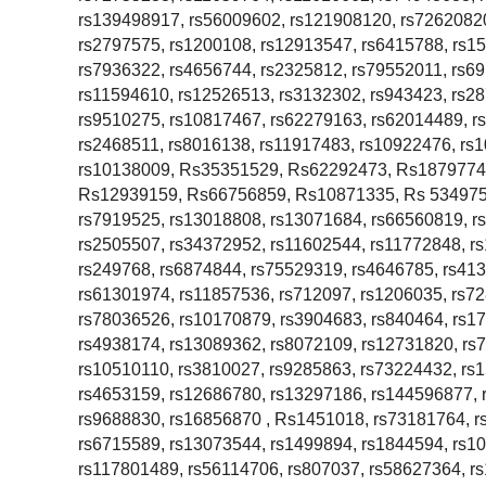
rs139498917, rs56009602, rs121908120, rs72620820
rs2797575, rs1200108, rs12913547, rs6415788, rs1
rs7936322, rs4656744, rs2325812, rs79552011, rs6
rs11594610, rs12526513, rs3132302, rs943423, rs2
rs9510275, rs10817467, rs62279163, rs62014489, r
rs2468511, rs8016138, rs11917483, rs10922476, rs
rs10138009, Rs35351529, Rs62292473, Rs1879774
Rs12939159, Rs66756859, Rs10871335, Rs 53497522
rs7919525, rs13018808, rs13071684, rs66560819, r
rs2505507, rs34372952, rs11602544, rs11772848, r
rs249768, rs6874844, rs75529319, rs4646785, rs413
rs61301974, rs11857536, rs712097, rs1206035, rs72
rs78036526, rs10170879, rs3904683, rs840464, rs1
rs4938174, rs13089362, rs8072109, rs12731820, rs
rs10510110, rs3810027, rs9285863, rs73224432, rs
rs4653159, rs12686780, rs13297186, rs144596877, 
rs9688830, rs16856870 , Rs1451018, rs73181764, r
rs6715589, rs13073544, rs1499894, rs1844594, rs1
rs117801489, rs56114706, rs807037, rs58627364, r