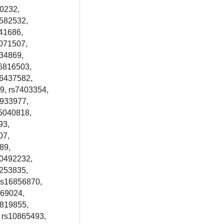
70232,
4582532,
41686,
0071507,
s34869,
s6816503,
6437582,
9, rs7403354,
8933977,
15040818,
93,
07,
89,
10492232,
8253835,
rs16856870,
469024,
4819855,
 rs10865493,