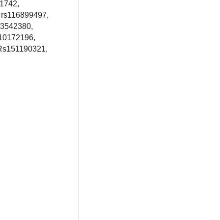
01742,
 rs116899497,
13542380,
s10172196,
 Rs151190321,