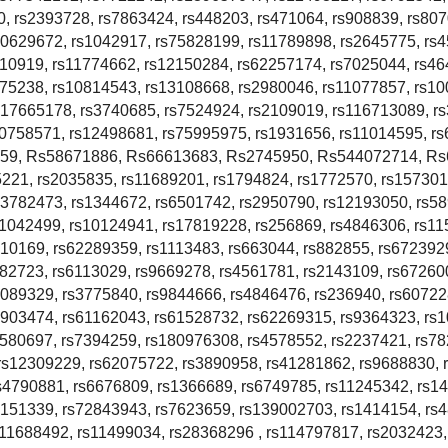
, rs2393728, rs7863424, rs448203, rs471064, rs908839, rs80
50629672, rs1042917, rs75828199, rs11789898, rs2645775, rs
910919, rs11774662, rs12150284, rs62257174, rs7025044, rs46
875238, rs10814543, rs13108668, rs2980046, rs11077857, rs1
s17665178, rs3740685, rs7524924, rs2109019, rs116713089, r
10758571, rs12498681, rs75995975, rs1931656, rs11014595, r
59, Rs58671886, Rs66613683, Rs2745950, Rs544072714, Rs
1, rs2035835, rs11689201, rs1794824, rs1772570, rs157301
s3782473, rs1344672, rs6501742, rs2950790, rs12193050, rs5
s1042499, rs10124941, rs17819228, rs256869, rs4846306, rs1
10169, rs62289359, rs1113483, rs663044, rs882855, rs672392
82723, rs6113029, rs9669278, rs4561781, rs2143109, rs67260
7089329, rs3775840, rs9844666, rs4846476, rs236940, rs60722
7903474, rs61162043, rs61528732, rs62269315, rs9364323, rs
1580697, rs7394259, rs180976308, rs4578552, rs2237421, rs7
rs12309229, rs62075722, rs3890958, rs41281862, rs9688830, 
s4790881, rs6676809, rs1366689, rs6749785, rs11245342, rs1
0151339, rs72843943, rs7623659, rs139002703, rs1414154, rs
s11688492, rs11499034, rs28368296 , rs114797817, rs2032423,