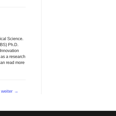
ical Science.
BBS) Ph.D.
 Innovation
 as a research
 can read more
weiter
→