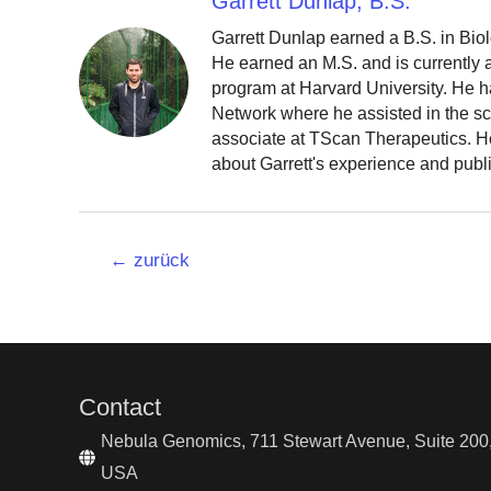
Garrett Dunlap, B.S.
Garrett Dunlap earned a B.S. in Bio
He earned an M.S. and is currently
program at Harvard University. He h
Network where he assisted in the sc
associate at TScan Therapeutics. He
about Garrett's experience and publ
Beitrags-
←
zurück
Navigation
Contact
Nebula Genomics, 711 Stewart Avenue, Suite 200,
USA