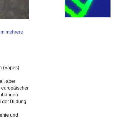
 um mehrere
en (Vapes)
l, aber
 europäischer
enhängen.
 der Bildung
n
renie und