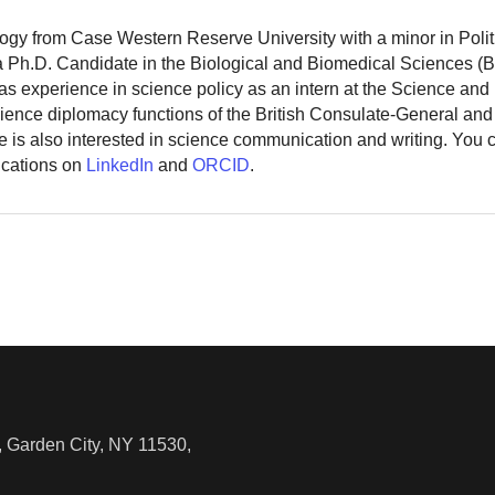
logy from Case Western Reserve University with a minor in Polit
 a Ph.D. Candidate in the Biological and Biomedical Sciences (
as experience in science policy as an intern at the Science and
ience diplomacy functions of the British Consulate-General and
 is also interested in science communication and writing. You
ications on
LinkedIn
and
ORCID
.
 Garden City, NY 11530,