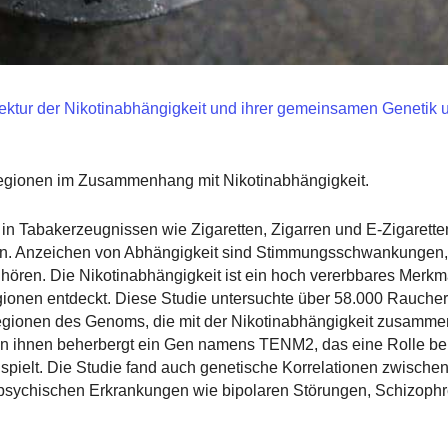
tektur der Nikotinabhängigkeit und ihrer gemeinsamen Genetik
gionen im Zusammenhang mit Nikotinabhängigkeit.
g in Tabakerzeugnissen wie Zigaretten, Zigarren und E-Zigarett
sen. Anzeichen von Abhängigkeit sind Stimmungsschwankungen,
ren. Die Nikotinabhängigkeit ist ein hoch vererbbares Merkma
ionen entdeckt. Diese Studie untersuchte über 58.000 Raucher
 Regionen des Genoms, die mit der Nikotinabhängigkeit zusamm
on ihnen beherbergt ein Gen namens TENM2, das eine Rolle bei
pielt. Die Studie fand auch genetische Korrelationen zwische
 psychischen Erkrankungen wie bipolaren Störungen, Schizoph