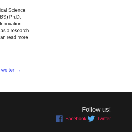
ical Science.
BBS) Ph.D.
 Innovation
 as a research
 can read more
weiter
→
Follow us!
Facebook
Twitter