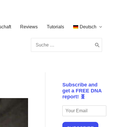
chaft
Reviews
Tutorials
Deutsch
Search
for:
Subscribe and
get a FREE DNA
report! 🧬