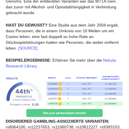
Genoms. Eine der entdeckten Varianten war das MT1X-Gen,
das zuvor mit Alkohol- und Opioidabhängigkeit in Verbindung
gebracht wurde.
HAST DU GEWUSST?
Eine Studie aus dem Jahr 2004 ergab,
dass Personen, die in einem Umkreis von 10 Meilen um ein
Casino leben, eine fast doppelt so hohe Rate an
Glücksspielstörungen hatten wie Personen, die weiter entfernt
leben.
[SOURCE]
BEISPIELERGEBNISSE:
Erfahren Sie mehr über die
Nebula
Research Library
.
DISORDERED GAMBLING-ASSOZIIERTE VARIANTEN:
rs8064100, rs12237653, rs11060738, rs10812227, rs9383153,