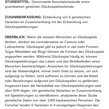
STUDIENTITEL:
Genomweite Assoziationsstudie eines
quantitativen gestörten Glücksspielmerkmals
ZUSAMMENFASSUNG:
Entdeckung von 6 genetischen
Varianten im Zusammenhang mit der Entwicklung von
Glücksspielstörungen.
ÜBERBLICK:
Wenn die meisten Menschen an Glücksspiele
denken, denken sie normalerweise an Casinos oder
Lottoscheine. Glücksspiel gibt es jedoch in viel mehr Formen.
Sogar Aktivitäten wie Bingo können als Formen des Glücksspiels
angesehen werden. Während Glücksspiel häufig ist, können
Glücksspielstörungen das Leben und das Wohlbefinden eines
Menschen beeinträchtigen. Anzeichen für Glücksspielstörungen
sind die Notwendigkeit, immer mehr Geld zu setzen, um sich
aufgeregt zu fühlen, nicht aufhören zu können und die Arbeit
oder Beziehungen aufgrund von Glücksspielen zu gefährden.
Insgesamt kann die Heritabilität von Glücksspielstörungen weit
über 50% liegen. Um genetische Varianten im Zusammenhang
mit Spielstörungen zu identifizieren, analysierte diese Studie
genetische Daten von über 1300 kaukasischen Personen. Die
Forscher fanden 6 Varianten in 4 einzigartigen Regionen des