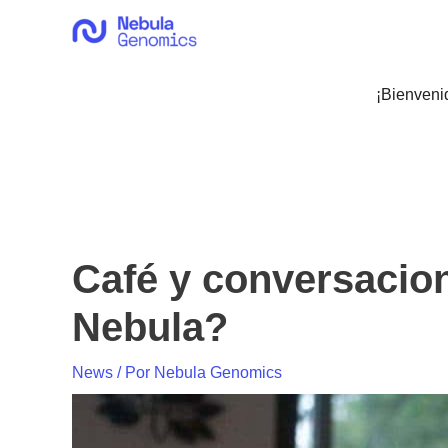
Ir
al
contenido
¡Bienveni
Café y conversacion
Nebula?
News
/ Por
Nebula Genomics