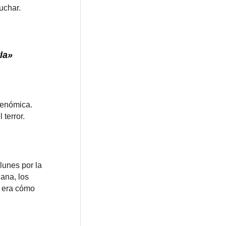
uchar.
la»
genómica.
terror.
lunes por la
ana, los
o era cómo