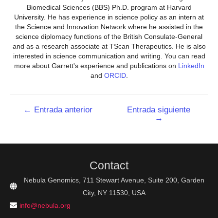
Biomedical Sciences (BBS) Ph.D. program at Harvard
University. He has experience in science policy as an intern at
the Science and Innovation Network where he assisted in the
science diplomacy functions of the British Consulate-General
and as a research associate at TScan Therapeutics. He is also
interested in science communication and writing. You can read
more about Garrett's experience and publications on
LinkedIn
and
ORCID
.
Navegación
←
Entrada anterior
Entrada siguiente
→
de
entradas
Contact
Nebula Genomics, 711 Stewart Avenue, Suite 200, Garden
City, NY 11530, USA
info@nebula.org