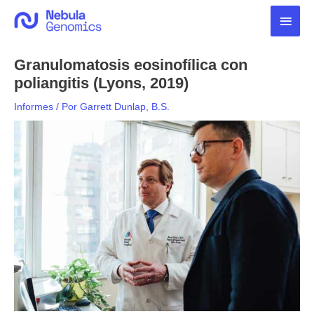
Ir
Men
al
contenido
princ
Granulomatosis eosinofílica con
poliangitis (Lyons, 2019)
Informes
/ Por
Garrett Dunlap, B.S.