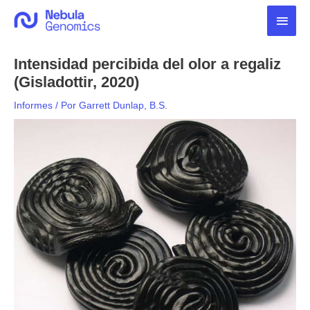
Ir
Men
al
contenido
princ
Intensidad percibida del olor a regaliz
(Gisladottir, 2020)
Informes
/ Por
Garrett Dunlap, B.S.