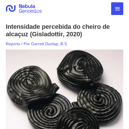
Ir
Men
para
o
princ
conteúdo
Intensidade percebida do cheiro de
alcaçuz (Gisladottir, 2020)
Reports
/ Por
Garrett Dunlap, B.S.