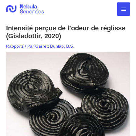
Aller
Men
au
contenu
princ
Intensité perçue de l’odeur de réglisse
(Gisladottir, 2020)
Rapports
/ Par
Garrett Dunlap, B.S.