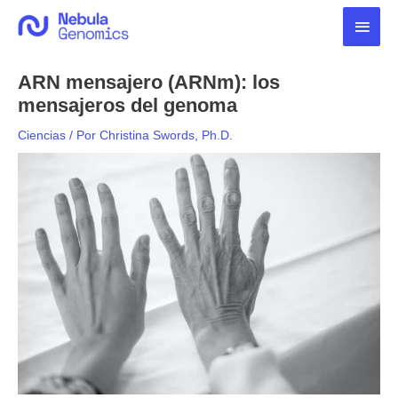
Ir
Men
al
contenido
princ
ARN mensajero (ARNm): los
mensajeros del genoma
Ciencias
/ Por
Christina Swords, Ph.D.