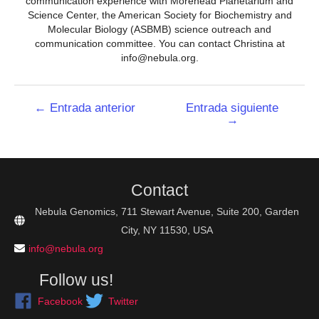
communication experience with Morehead Planetarium and
Science Center, the American Society for Biochemistry and
Molecular Biology (ASBMB) science outreach and
communication committee. You can contact Christina at
info@nebula.org.
Navegación
←
Entrada anterior
Entrada siguiente
→
de
entradas
Contact
Nebula Genomics, 711 Stewart Avenue, Suite 200, Garden
City, NY 11530, USA
info@nebula.org
Follow us!
Facebook
Twitter