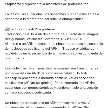
citoplasma y representa la biosíntesis de proteínas real.
En las células eucariotas, los ribosomas pueden estar libres o
adherirse a la membrana del retículo endoplásmico.
Traducción de ADN a ARNm a proteína. Fuente de la imagen:
Becky Boone, Wikimedia Commons, CC-BY-SA 2.0
Al unirse a un ARN mensajero, el ribosoma traduce la secuencia
de nucleótidos codificante del ARNm. Traduce el código de
nucleótidos en la secuencia de aminoácidos correspondiente de
una proteína.
Las moléculas de aminoácidos necesarias son transportadas
por moléculas de ARNt del citoplasma celular. Un ARN
mensajero procariota a menudo contiene varias secciones
codificantes (ARNm poligénico). Por el contrario, los ARNm
eucariotas son monocistrónicos y contienen solo una sección
con una secuencia codificante.
Un ribosoma traduce solo un ARN mensajero a la vez. A
continuación, el ribosoma se desprende del ARNm. Sin