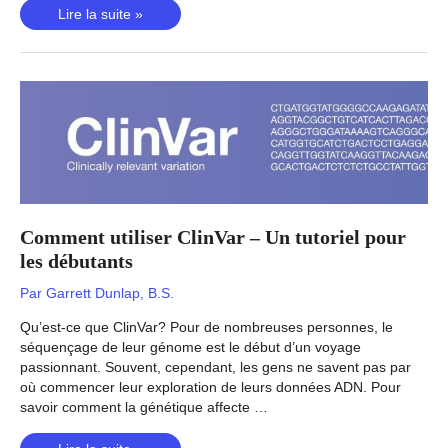
Notre
Lire la suite »
sexualité
est-
elle
déterminée
par
notre
génétique?
Comment utiliser ClinVar – Un tutoriel pour
les débutants
Par
Garrett Dunlap, B.S.
Qu’est-ce que ClinVar? Pour de nombreuses personnes, le
séquençage de leur génome est le début d’un voyage
passionnant. Souvent, cependant, les gens ne savent pas par
où commencer leur exploration de leurs données ADN. Pour
savoir comment la génétique affecte …