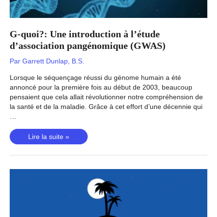
G-quoi?: Une introduction à l’étude
d’association pangénomique (GWAS)
Par
Garrett Dunlap, B.S.
Lorsque le séquençage réussi du génome humain a été
annoncé pour la première fois au début de 2003, beaucoup
pensaient que cela allait révolutionner notre compréhension de
la santé et de la maladie. Grâce à cet effort d’une décennie qui
…
G-
Lire la suite »
quoi?:
Une
introduction
à
l’étude
d’association
pangénomique
(GWAS)