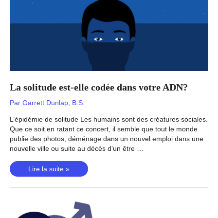
La solitude est-elle codée dans votre ADN?
Par
Garrett Dunlap, B.S.
L’épidémie de solitude Les humains sont des créatures sociales.
Que ce soit en ratant ce concert, il semble que tout le monde
publie des photos, déménage dans un nouvel emploi dans une
nouvelle ville ou suite au décès d’un être …
La
Lire la suite »
solitude
est-
elle
codée
dans