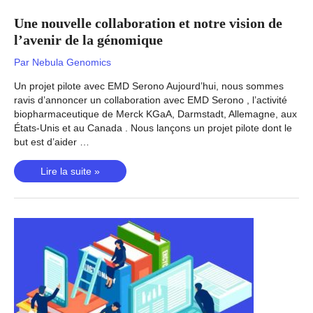
Une nouvelle collaboration et notre vision de
l’avenir de la génomique
Par
Nebula Genomics
Un projet pilote avec EMD Serono Aujourd’hui, nous sommes
ravis d’annoncer un collaboration avec EMD Serono , l’activité
biopharmaceutique de Merck KGaA, Darmstadt, Allemagne, aux
États-Unis et au Canada . Nous lançons un projet pilote dont le
but est d’aider …
Une
Lire la suite »
nouvelle
collaboration
et
notre
vision
de
l’avenir
de
la
génomique