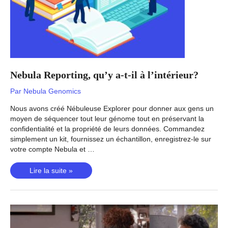
Nebula Reporting, qu’y a-t-il à l’intérieur?
Par
Nebula Genomics
Nous avons créé Nébuleuse Explorer pour donner aux gens un
moyen de séquencer tout leur génome tout en préservant la
confidentialité et la propriété de leurs données. Commandez
simplement un kit, fournissez un échantillon, enregistrez-le sur
votre compte Nebula et …
Nebula
Lire la suite »
Reporting,
qu’y
a-
t-
il