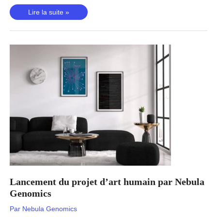
Donner
Lire la suite »
aux
utilisateurs
le
contrôle
de
leurs
données
génomiques
Lancement du projet d’art humain par Nebula
Genomics
Par
Nebula Genomics