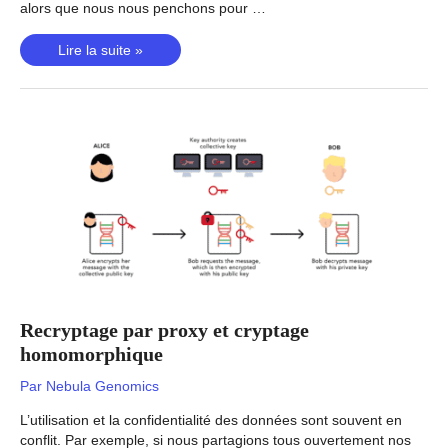
alors que nous nous penchons pour …
Café
Lire la suite »
et
conversations:
Pourquoi
Irene
a-
t-
elle
choisi
Nebula?
Recryptage par proxy et cryptage
homomorphique
Par
Nebula Genomics
L’utilisation et la confidentialité des données sont souvent en
conflit. Par exemple, si nous partagions tous ouvertement nos