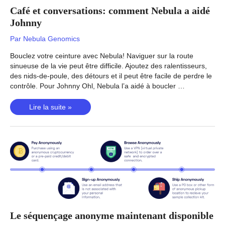
Café et conversations: comment Nebula a aidé
Johnny
Par
Nebula Genomics
Bouclez votre ceinture avec Nebula! Naviguer sur la route
sinueuse de la vie peut être difficile. Ajoutez des ralentisseurs,
des nids-de-poule, des détours et il peut être facile de perdre le
contrôle. Pour Johnny Ohl, Nebula l’a aidé à boucler …
Café
Lire la suite »
et
conversations:
comment
Nebula
a
aidé
Johnny
Le séquençage anonyme maintenant disponible