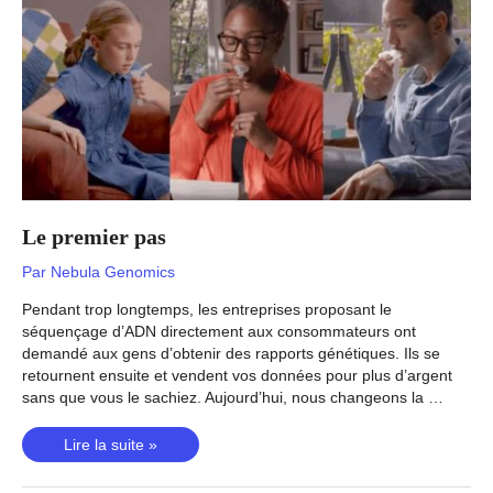
à
l’intérieur?
Le premier pas
Par
Nebula Genomics
Pendant trop longtemps, les entreprises proposant le
séquençage d’ADN directement aux consommateurs ont
demandé aux gens d’obtenir des rapports génétiques. Ils se
retournent ensuite et vendent vos données pour plus d’argent
sans que vous le sachiez. Aujourd’hui, nous changeons la …
Le
Lire la suite »
premier
pas