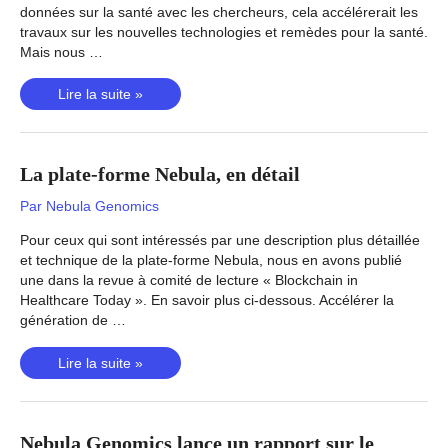
données sur la santé avec les chercheurs, cela accélérerait les
travaux sur les nouvelles technologies et remèdes pour la santé.
Mais nous …
Recryptage
Lire la suite »
par
proxy
et
La plate-forme Nebula, en détail
cryptage
homomorphique
Par
Nebula Genomics
Pour ceux qui sont intéressés par une description plus détaillée
et technique de la plate-forme Nebula, nous en avons publié
une dans la revue à comité de lecture « Blockchain in
Healthcare Today ». En savoir plus ci-dessous. Accélérer la
génération de …
La
Lire la suite »
plate-
forme
Nebula,
Nebula Genomics lance un rapport sur le
en