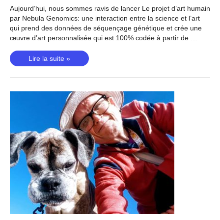
Aujourd’hui, nous sommes ravis de lancer Le projet d’art humain
par Nebula Genomics: une interaction entre la science et l’art
qui prend des données de séquençage génétique et crée une
œuvre d’art personnalisée qui est 100% codée à partir de …
Lancement
Lire la suite »
du
projet
d’art
humain
par
Nebula
Genomics