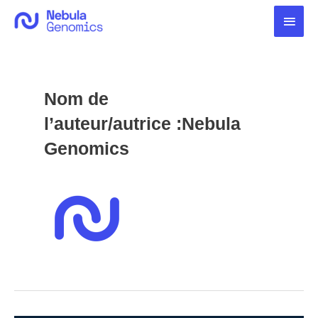
Aller
Men
au
contenu
princ
Nom de
l’auteur/autrice :Nebula
Genomics