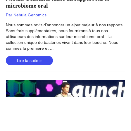
détail
microbiome oral
Par
Nebula Genomics
Nous sommes ravis d’annoncer un ajout majeur à nos rapports.
Sans frais supplémentaires, nous fournirons à tous nos
utilisateurs des informations sur leur microbiome oral – la
collection unique de bactéries vivant dans leur bouche. Nous
sommes la première et …
Nebula
Lire la suite »
Genomics
lance
un
rapport
sur
le
microbiome
oral