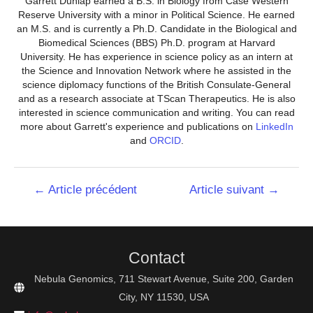
Garrett Dunlap earned a B.S. in Biology from Case Western
Reserve University with a minor in Political Science. He earned
an M.S. and is currently a Ph.D. Candidate in the Biological and
Biomedical Sciences (BBS) Ph.D. program at Harvard
University. He has experience in science policy as an intern at
the Science and Innovation Network where he assisted in the
science diplomacy functions of the British Consulate-General
and as a research associate at TScan Therapeutics. He is also
interested in science communication and writing. You can read
more about Garrett's experience and publications on
LinkedIn
and
ORCID
.
Navigation
←
Article précédent
Article suivant
→
de
l’article
Contact
Nebula Genomics, 711 Stewart Avenue, Suite 200, Garden
City, NY 11530, USA