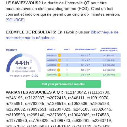
LE SAVIEZ-VOUS?
La durée de l’intervalle QT peut être
mesurée avec un électrocardiogramme (ECG). C’est un test
courant et indolore qui ne prend que cinq à dix minutes environ.
[SOURCE]
EXEMPLE DE RÉSULTATS:
En savoir plus sur
Bibliothèque de
recherche sur la nébuleuse
.
VARIANTES ASSOCIÉES À QT:
rs12143842, rs11153730,
rs246196, rs7122937, rs2072413, rs846111, rs10919070,
rs735951, rs6793245, rs1396515, rs1052536, rs1805128,
rs2298632, rs9892651, rs12997023, rs246185, rs3026445,
rs3105593, rs295140, rs2273905, rs10040989, rs174583,
rs11779860, rs7765828, rs1296720, rs938291, rs2363719,
rs3857067, rs16936870, rs1961102, rs7561149, rs728926,