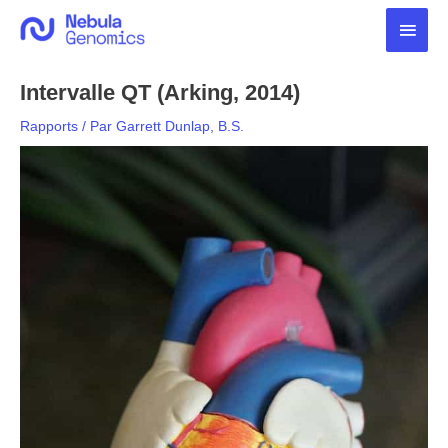
Aller
Men
au
contenu
princ
Intervalle QT (Arking, 2014)
Rapports
/ Par
Garrett Dunlap, B.S.