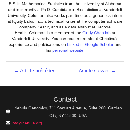
B.S. in Mathematical Statistics from the University of Alabama
and is currently a Ph.D. Candidate in Biostatistics at Vanderbilt
University. Coleman also works part-time as a genomics intern
at IQuity Labs, Inc., a technical writer at the computer software
company Keshif, and as a data analyst at Decode
Health. Coleman is a member of the
Cindy Chen lab
at
Vanderbilt University. You can read more about Christina's
experience and publications on
LinkedIn
,
Google Scholar
and
his
personal website
.
Navigation
←
Article précédent
Article suivant
→
de
l’article
Contact
Nebula Genomics, 711 Stewart Avenue, Suite 200, Garden
City, NY 11530, USA
info@nebula.org