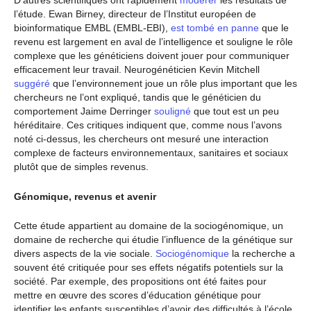
D’autres scientifiques ont rapidement
modérer
les résultats de
l’étude. Ewan Birney, directeur de l’Institut européen de
bioinformatique EMBL (EMBL-EBI),
est tombé en panne
que le
revenu est largement en aval de l’intelligence et souligne le rôle
complexe que les généticiens doivent jouer pour communiquer
efficacement leur travail. Neurogénéticien Kevin Mitchell
suggéré
que l’environnement joue un rôle plus important que les
chercheurs ne l’ont expliqué, tandis que le généticien du
comportement Jaime Derringer
souligné
que tout est un peu
héréditaire. Ces critiques indiquent que, comme nous l’avons
noté ci-dessus, les chercheurs ont mesuré une interaction
complexe de facteurs environnementaux, sanitaires et sociaux
plutôt que de simples revenus.
Génomique, revenus et avenir
Cette étude appartient au domaine de la sociogénomique, un
domaine de recherche qui étudie l’influence de la génétique sur
divers aspects de la vie sociale.
Sociogénomique
la recherche a
souvent été critiquée pour ses effets négatifs potentiels sur la
société. Par exemple, des propositions ont été faites pour
mettre en œuvre des scores d’éducation génétique pour
identifier les enfants susceptibles d’avoir des difficultés à l’école