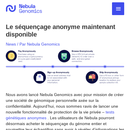
Aller
Men
au
contenu
princ
Le séquençage anonyme maintenant
disponible
News
/ Par
Nebula Genomics
Nous avons lancé Nebula Genomics avec pour mission de créer
une société de génomique personnelle axée sur la
confidentialité. Aujourd’hui, nous sommes ravis de lancer une
nouvelle fonctionnalité de protection de la vie privée –
tests
génétiques anonymes
. Les utilisateurs de Nebula pourront
désormais acheter le séquençage du génome entier et
soumettre leur échantillon sans avoir à révéler d’informations les