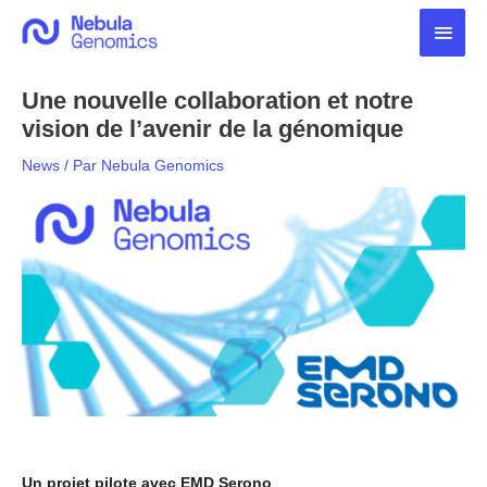
Aller
Men
au
contenu
princ
Une nouvelle collaboration et notre
vision de l’avenir de la génomique
News
/ Par
Nebula Genomics
Un projet pilote avec EMD Serono