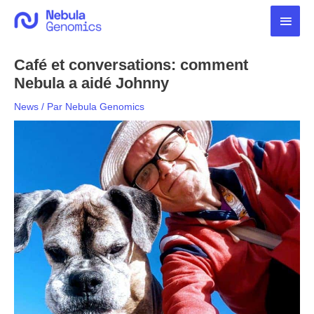
Aller
Men
au
contenu
princ
Café et conversations: comment
Nebula a aidé Johnny
News
/ Par
Nebula Genomics