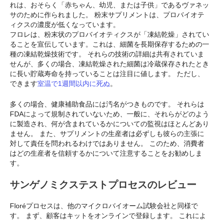
れは、おそらく「赤ちゃん、幼児、または子供」であるヴァネッ
サのために作られました。 粉末サプリメントは、プロバイオテ
ィクスの濃度が低くなっています。
フロレは、粉末状のプロバイオティクスが「凍結乾燥」されてい
ることを宣伝しています。これは、細菌を長期保存するための一
種の凍結乾燥技術です。 それらの技術の詳細は共有されていま
せんが、多くの場合、凍結乾燥された細菌は冷蔵保存されたとき
に長い貯蔵寿命を持っていることは注目に値します。 ただし、
できます
室温で1週間以内に死ぬ
。
多くの場合、健康補助食品には汚名がつきものです。 それらは
FDAによって規制されていないため、一般に、それらがどのよう
に製造され、何が含まれているかについての監視はほとんどあり
ません。 また、サプリメントの生産者は必ずしも彼らの主張に
対して責任を問われるわけではありません。 このため、消費者
はどの生産者を信頼するかについて注意することをお勧めしま
す。
サンゲノミクステストプロセスのレビュー
Floréプロセスは、他のマイクロバイオーム試験会社と同様で
す。 まず、顧客はキットをオンラインで登録します。 これによ