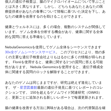
個人の遺伝子検査は、腸のマイクロバイオームについて学ぶこと
とは大きく異なります。 しかし、どちらもあなたとあなたの医
療提供者があなたの食事について情報に基づいた決定を下し、あ
なたの健康を改善するのを助けることができます。
健康とウェルネスには、多くの場合、複数のシステムが関係して
います。 ゲノム全体を分析する機会があり、健康に関する全体
的な質問に答える準備をしています。
NebulaGenomicsを使用してゲノム全体をシーケンスできます
30x全ゲノムシーケンスサービス
。 このプロセスにより、他の多
くの主要な遺伝子検査会社よりもはるかに多くの情報が得られま
す。 Floréを使用すると、健康に関する1つの質問に答える可能
性があります。 Nebula Genomicsを使用すると、遺伝子構成全
体に関連する質問のロックを解除することができます。
あなたのゲノムは同じままですが、研究は絶えず進化していま
す。 ザ・
星雲図書館
最新の遺伝子発見に基づくレポートのコレ
クションです。 150を超えるゲノムワイド関連研究（GWAS）
と、更新ごとに追加される新しいレポートで毎週更新されます。
腸の健康を改善する方法に興味がある場合は、次の代替製品を確