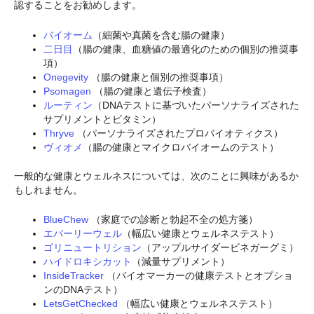
認することをお勧めします。
バイオーム
（細菌や真菌を含む腸の健康）
二日目
（腸の健康、血糖値の最適化のための個別の推奨事
項）
Onegevity
（腸の健康と個別の推奨事項）
Psomagen
（腸の健康と遺伝子検査）
ルーティン
（DNAテストに基づいたパーソナライズされた
サプリメントとビタミン）
Thryve
（パーソナライズされたプロバイオティクス）
ヴィオメ
（腸の健康とマイクロバイオームのテスト）
一般的な健康とウェルネスについては、次のことに興味があるか
もしれません。
BlueChew
（家庭での診断と勃起不全の処方箋）
エバーリーウェル
（幅広い健康とウェルネステスト）
ゴリニュートリション
（アップルサイダービネガーグミ）
ハイドロキシカット
（減量サプリメント）
InsideTracker
（バイオマーカーの健康テストとオプショ
ンのDNAテスト）
LetsGetChecked
（幅広い健康とウェルネステスト）