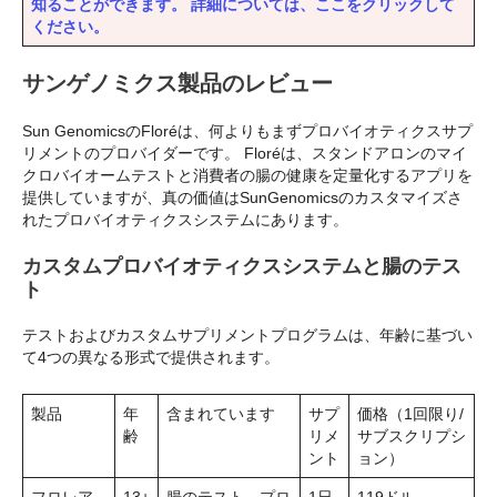
知ることができます。 詳細については、ここをクリックして
ください。
サンゲノミクス製品のレビュー
Sun GenomicsのFloréは、何よりもまずプロバイオティクスサプ
リメントのプロバイダーです。 Floréは、スタンドアロンのマイ
クロバイオームテストと消費者の腸の健康を定量化するアプリを
提供していますが、真の価値はSunGenomicsのカスタマイズさ
れたプロバイオティクスシステムにあります。
カスタムプロバイオティクスシステムと腸のテス
ト
テストおよびカスタムサプリメントプログラムは、年齢に基づい
て4つの異なる形式で提供されます。
製品
年
含まれています
サプ
価格（1回限り/
齢
リメ
サブスクリプシ
ント
ョン）
フロレア
13+
腸のテスト、プロ
1日
119ドル