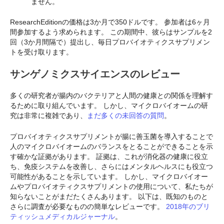
ません。
ResearchEditionの価格は3か月で350ドルです。 参加者は6ヶ月
間参加するよう求められます。 この期間中、彼らはサンプルを2
回（3か月間隔で）提出し、毎日プロバイオティクスサプリメン
トを受け取ります。
サンゲノミクスサイエンスのレビュー
多くの研究者が腸内のバクテリアと人間の健康との関係を理解す
るために取り組んでいます。 しかし、マイクロバイオームの研
究は非常に複雑であり、
まだ多くの未回答の質問
。
プロバイオティクスサプリメントが腸に善玉菌を導入することで
人のマイクロバイオームのバランスをとることができることを示
す確かな証拠があります。 証拠は、これが消化器の健康に役立
ち、免疫システムを改善し、さらにはメンタルヘルスにも役立つ
可能性があることを示しています。 しかし、マイクロバイオー
ムやプロバイオティクスサプリメントの使用について、私たちが
知らないことがまだたくさんあります。 以下は、既知のものと
さらに調査が必要なものの簡単なレビューです。
2018年のブリ
ティッシュメディカルジャーナル
。