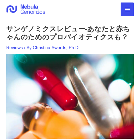
内
メ
容
を
イ
ス
サンゲノミクスレビュー-あなたと赤ち
キ
ン
ッ
ゃんのためのプロバイオティクスも？
プ
メ
Reviews
/ By
Christina Swords, Ph.D.
ニ
ュ
ー