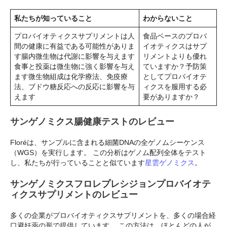
私たちが知っていること
わからないこと
プロバイオティクスサプリメントは人
食品ベースのプロバ
間の健康に有益である可能性がありま
イオティクスはサプ
す腸内微生物は代謝に影響を与えます
リメントよりも優れ
食事と投薬は微生物に強く影響を与え
ていますか？予防策
ます微生物組成は化学療法、免疫療
としてプロバイオテ
法、ブドウ糖反応への反応に影響を与
ィクスを服用する必
えます
要がありますか？
サンゲノミクス腸健康テストのレビュー
Floréは、サンプルに含まれる細菌DNAの全ゲノムシーケンス
（WGS）を実行します。 この分析はゲノム配列全体をテスト
し、私たちが行っていることと似ています
星雲ゲノミクス
。
サンゲノミクスフロレプレシジョンプロバイオテ
ィクスサプリメントのレビュー
多くの企業がプロバイオティクスサプリメントを、多くの場合経
口避妊薬の形で提供しています。 この方法は、ほとんどの人が