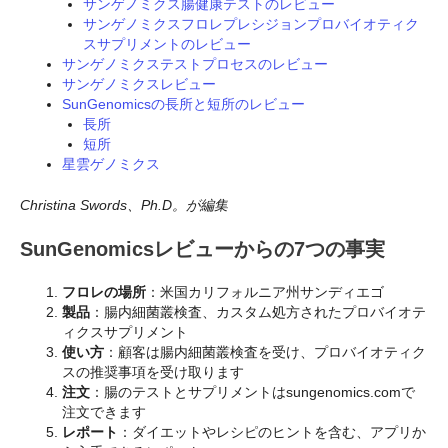
サンゲノミクス腸健康テストのレビュー
サンゲノミクスフロレプレシジョンプロバイオティク
スサプリメントのレビュー
サンゲノミクステストプロセスのレビュー
サンゲノミクスレビュー
SunGenomicsの長所と短所のレビュー
長所
短所
星雲ゲノミクス
Christina Swords、Ph.D。が編集
SunGenomicsレビューからの7つの事実
フロレの場所
：米国カリフォルニア州サンディエゴ
製品
：腸内細菌叢検査、カスタム処方されたプロバイオテ
ィクスサプリメント
使い方
：顧客は腸内細菌叢検査を受け、プロバイオティク
スの推奨事項を受け取ります
注文
：腸のテストとサプリメントはsungenomics.comで
注文できます
レポート
：ダイエットやレシピのヒントを含む、アプリか