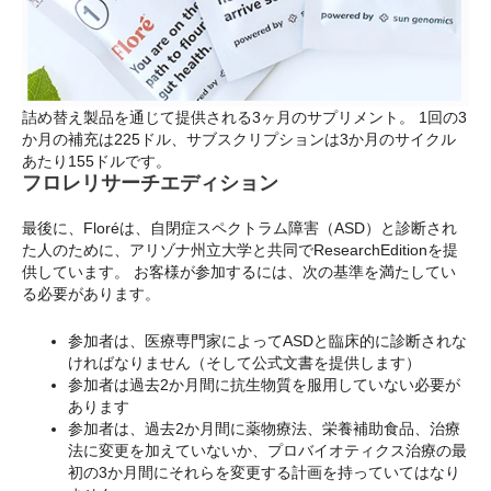
詰め替え製品を通じて提供される3ヶ月のサプリメント。 1回の3
か月の補充は225ドル、サブスクリプションは3か月のサイクル
あたり155ドルです。
フロレリサーチエディション
最後に、Floréは、自閉症スペクトラム障害（ASD）と診断され
た人のために、アリゾナ州立大学と共同でResearchEditionを提
供しています。 お客様が参加するには、次の基準を満たしてい
る必要があります。
参加者は、医療専門家によってASDと臨床的に診断されな
ければなりません（そして公式文書を提供します）
参加者は過去2か月間に抗生物質を服用していない必要が
あります
参加者は、過去2か月間に薬物療法、栄養補助食品、治療
法に変更を加えていないか、プロバイオティクス治療の最
初の3か月間にそれらを変更する計画を持っていてはなり