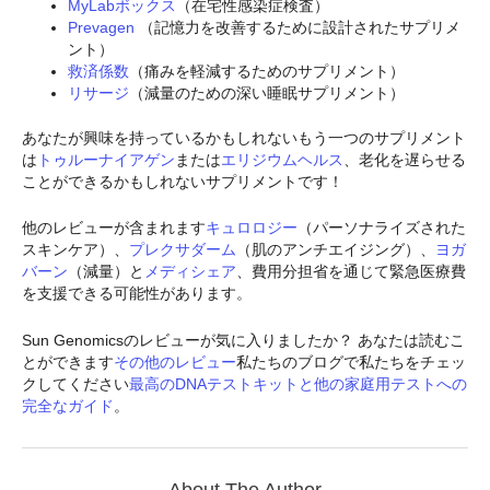
MyLabボックス
（在宅性感染症検査）
Prevagen
（記憶力を改善するために設計されたサプリメ
ント）
救済係数
（痛みを軽減するためのサプリメント）
リサージ
（減量のための深い睡眠サプリメント）
あなたが興味を持っているかもしれないもう一つのサプリメント
は
トゥルーナイアゲン
または
エリジウムヘルス
、老化を遅らせる
ことができるかもしれないサプリメントです！
他のレビューが含まれます
キュロロジー
（パーソナライズされた
スキンケア）、
プレクサダーム
（肌のアンチエイジング）、
ヨガ
バーン
（減量）と
メディシェア
、費用分担省を通じて緊急医療費
を支援できる可能性があります。
Sun Genomicsのレビューが気に入りましたか？ あなたは読むこ
とができます
その他のレビュー
私たちのブログで私たちをチェッ
クしてください
最高のDNAテストキットと他の家庭用テストへの
完全なガイド
。
About The Author