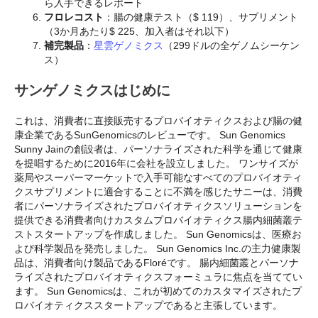
ら入手できるレポート
フロレコスト
：腸の健康テスト（$ 119）、サプリメント
（3か月あたり$ 225、加入者はそれ以下）
補完製品
：
星雲ゲノミクス
（299ドルの全ゲノムシーケン
ス）
サンゲノミクスはじめに
これは、消費者に直接販売するプロバイオティクスおよび腸の健
康企業であるSunGenomicsのレビューです。 Sun Genomics
Sunny Jainの創設者は、パーソナライズされた科学を通じて健康
を提唱するために2016年に会社を設立しました。 ワンサイズが
薬局やスーパーマーケットで入手可能なすべてのプロバイオティ
クスサプリメントに適合することに不満を感じたサニーは、消費
者にパーソナライズされたプロバイオティクスソリューションを
提供できる消費者向けカスタムプロバイオティクス腸内細菌叢テ
ストスタートアップを作成しました。 Sun Genomicsは、医療お
よび科学製品を発売しました。 Sun Genomics Inc.の主力健康製
品は、消費者向け製品であるFloréです。 腸内細菌叢とパーソナ
ライズされたプロバイオティクスフォーミュラに焦点を当ててい
ます。 Sun Genomicsは、これが初めてのカスタマイズされたプ
ロバイオティクススタートアップであると主張しています。