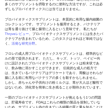
多くのサプリメントを摂取するのに便利な方法ですが、これは必
ずしもプロバイオティクスには当てはまりません。
プロバイオティクスサプリメントは、本質的に有用な腸内細菌の
コレクションです。 サプリメントを服用するとき、バクテリア
は胃を通り抜けて腸と腸管に入るという意味です。 私たちが
Thryveレビュー
、プロバイオティクスサプリメントには生きたバ
クテリアが含まれているため、このタスクはそれほど単純ではな
く、
活発な研究分野
。
フロレの成人用プロバイオティクスサプリメントは、標準的なピ
ルの形で提供されます。 ただし、キッズ、トッツ、ベイビー向
けに設計されたプロバイオティクスサプリメントは粉末状であ
り、飲み物に溶かすことができます。 伝統的な成人の処方で
は、生きているバクテリアはデリケートであり、胃酸はそれらが
腸に入る前に有用なバクテリアの多くを殺すかもしれません。
しかし、赤ちゃんや子供向けの粉ミルクは、胃が大人ほど酸性で
はないため、消化管を簡単に生き残ることが期待されています。
一部のプロバイオティクスサプリメントが抱えるもう1つの問題
は、貯蔵寿命です。 FDAはこれらの種類の製品を規制していな
いため、サプリメント内の生きている細菌の質と量を知ることは