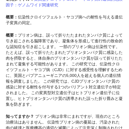
因子：ゲノムワイド関連研究
概要：
伝染性クロイツフェルト・ヤコブ病への耐性を与える遺伝
子変異の同定。
概要：
プリオン病は、誤って折りたたまれたタンパク質によって
引き起こされる脳障害であり、凝集体を形成して進行性の致命的
な認知症を引き起こします。 一部のプリオン病は伝染性です。
たとえば、誤って折りたたまれたプリオンタンパク質に感染した
肉を摂取すると、体自身のプリオンタンパク質が誤って折りたた
まれて凝集する可能性があります。 この研究では、伝染性クロ
イツフェルト・ヤコブ病（CJD）に対する感受性を理解するため
に、英国とパプアニューギニアの5,000人を超える個人の遺伝情
報を調査しました。 この研究では、CJDプリオンタンパク質の
感染に対する耐性を付与する1つのバリアント対立遺伝子が特定
されました。 この変異型対立遺伝子はヒトプリオン遺伝子に位
置し、ヒトプリオンタンパク質の誘導された誤った折り畳みと凝
集を防ぎます。
知ってますか？
プリオン病は非常にまれですが、現在のところ
治療法はありません。 伝染性プリオン病の蔓延は、汚染された
肉の破壊と医療機器の適切な滅菌によって注意深く制御されなけ