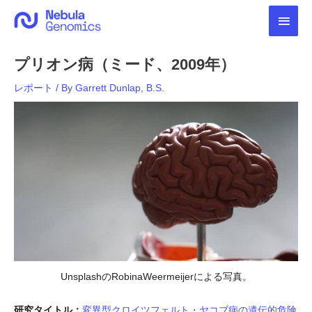
内
メ
容
を
イ
ス
プリオン病（ミード、2009年）
キ
ン
ッ
レポート
/ By
Garrett Dunlap, B.S.
プ
メ
ニ
ュ
ー
UnsplashのRobinaWeermeijerによる写真。
研究タイトル：
変異型クロイツフェルト・ヤコブ病の遺伝的危険