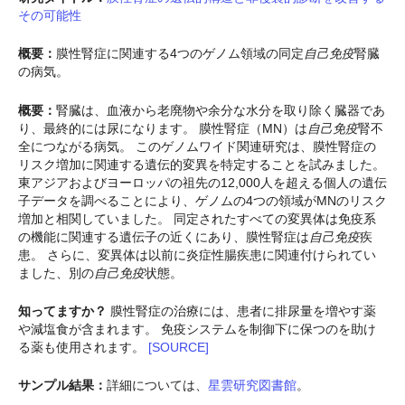
その可能性
概要：
膜性腎症に関連する4つのゲノム領域の同定
自己免疫
腎臓
の病気。
概要：
腎臓は、血液から老廃物や余分な水分を取り除く臓器であ
り、最終的には尿になります。 膜性腎症（MN）は
自己免疫
腎不
全につながる病気。 このゲノムワイド関連研究は、膜性腎症の
リスク増加に関連する遺伝的変異を特定することを試みました。
東アジアおよびヨーロッパの祖先の12,000人を超える個人の遺伝
子データを調べることにより、ゲノムの4つの領域がMNのリスク
増加と相関していました。 同定されたすべての変異体は免疫系
の機能に関連する遺伝子の近くにあり、膜性腎症は
自己免疫
疾
患。 さらに、変異体は以前に炎症性腸疾患に関連付けられてい
ました、別の
自己免疫
状態。
知ってますか？
膜性腎症の治療には、患者に排尿量を増やす薬
や減塩食が含まれます。 免疫システムを制御下に保つのを助け
る薬も使用されます。
[SOURCE]
サンプル結果：
詳細については、
星雲研究図書館
。