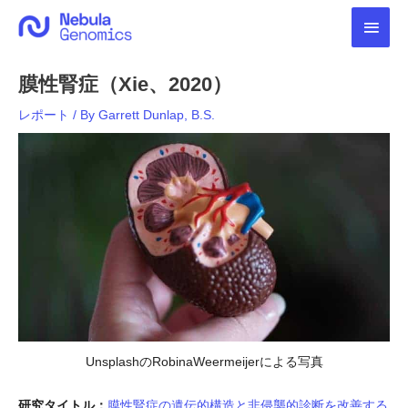
内
メ
容
を
イ
ス
膜性腎症（Xie、2020）
キ
ン
ッ
レポート
/ By
Garrett Dunlap, B.S.
プ
メ
ニ
ュ
ー
UnsplashのRobinaWeermeijerによる写真
研究タイトル：
膜性腎症の遺伝的構造と非侵襲的診断を改善する