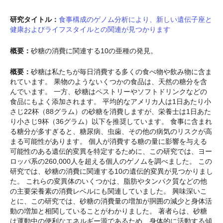
研究タイトル：
食事構成のゲノム分析により、新しい遺伝子座と
健康およびライフスタイルとの関連が見つかります
概要：
砂糖の消費に関連する10の亜種の発見。
概要：
砂糖は私たちが毎日消費する多くの食べ物や飲み物に含ま
れています。 果物のようないくつかの食品は、天然の糖分を含
んでいます。 一方、砂糖はペストリーやソフトドリンクなどの
食品にもよく添加されます。 平均的なアメリカ人は1日あたり小
さじ22杯（88グラム）の砂糖を消費しますが、栄養士は1日あた
り小さじ9杯（36グラム）以下を推奨しています。 食事に含まれ
る糖分が多すぎると、糖尿病、虫歯、その他の病気のリスクが高
まる可能性があります。 個人が消費する糖の量に影響を与える
可能性のある遺伝的変異を特定するために、この研究では、ヨー
ロッパ系の260,000人を超える個人のゲノムを調べました。 この
研究では、砂糖の消費に関連する10の遺伝的変異が見つかりまし
た。 これらの変異体のいくつかは、脂肪やタンパク質などの他
の主要栄養素の消費レベルにも関連していました。 興味深いこ
とに、この研究では、砂糖の消費量の増加が胴囲の減少と身体活
動の増加と相関していることがわかりました。 著者らは、砂糖
は運動中の便利なエネルギー源であるため、身体的に活動する傾