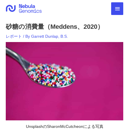
内
メ
容
を
イ
ス
砂糖の消費量（Meddens、2020）
キ
ン
ッ
レポート
/ By
Garrett Dunlap, B.S.
プ
メ
ニ
ュ
ー
UnsplashのSharonMcCutcheonによる写真