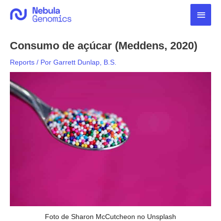
Ir
Men
para
o
princ
conteúdo
Consumo de açúcar (Meddens, 2020)
Reports
/ Por
Garrett Dunlap, B.S.
Foto de Sharon McCutcheon no Unsplash