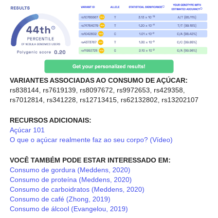
VARIANTES ASSOCIADAS AO CONSUMO DE AÇÚCAR:
rs838144, rs7619139, rs8097672, rs9972653, rs429358,
rs7012814, rs341228, rs12713415, rs62132802, rs13202107
RECURSOS ADICIONAIS:
Açúcar 101
O que o açúcar realmente faz ao seu corpo? (Vídeo)
VOCÊ TAMBÉM PODE ESTAR INTERESSADO EM:
Consumo de gordura (Meddens, 2020)
Consumo de proteína (Meddens, 2020)
Consumo de carboidratos (Meddens, 2020)
Consumo de café (Zhong, 2019)
Consumo de álcool (Evangelou, 2019)