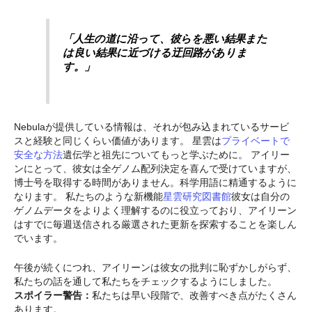
「人生の道に沿って、彼らを悪い結果また
は良い結果に近づける迂回路がありま
す。」
Nebulaが提供している情報は、それが包み込まれているサービ
スと経験と同じくらい価値があります。 星雲は
プライベートで
安全な方法
遺伝学と祖先についてもっと学ぶために。 アイリー
ンにとって、彼女は全ゲノム配列決定を喜んで受けていますが、
博士号を取得する時間がありません。科学用語に精通するように
なります。 私たちのような新機能
星雲研究図書館
彼女は自分の
ゲノムデータをよりよく理解するのに役立っており、アイリーン
はすでに毎週送信される厳選された更新を探索することを楽しん
でいます。
午後が続くにつれ、アイリーンは彼女の批判に恥ずかしがらず、
私たちの話を通して私たちをチェックするようにしました。
スポイラー警告：
私たちは早い段階で、改善すべき点がたくさん
あります。