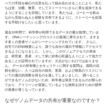
べての手段を細心の注意を払って組み合わせることにより、私た
ちは皆、治癒、教育、そしてストーリーにさらに章を追加できる
ようにすることを目指しています。 私たちは、コーヒーを飲み
ながら見知らぬ人と経験を共有できるように、ストーリーを拡張
する手助けをしたいと思っています。
過去10年間で、科学界が利用できるデータの量が急増していま
す。 DNAシーケンシングのコストの急落に牽引されて、ますま
す多くの患者ゲノムがシーケンシングされています。 さらに、
自宅でのDNA検査により、誰でも自分の遺伝子情報にアクセスで
きるようになりました。 しかし、このゲノムアクセスの革命
は、研究者、患者、そして単に好奇心旺盛な人々にとって強力で
あることが証明されていますが、欠点がないわけではありませ
ん。 データの所有権とセキュリティに関する質問は、国民の信
頼を損ない、人々は自分の祖先、形質、および病気のリスクにつ
いての遺伝的洞察を得るのを逃してしまいました。 調べること
ができるゲノムが少ないため、科学者は発見できるものが限られ
ており、アイリーンが直面しているような病気を治すための競争
の進展が遅くなっています。
なぜゲノムデータの共有が重要なのですか？