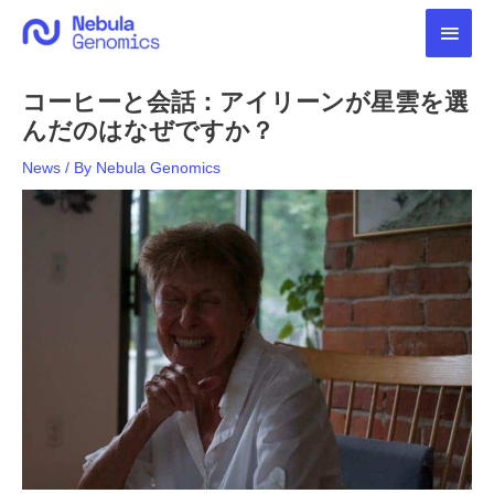
内
メ
容
を
イ
ス
コーヒーと会話：アイリーンが星雲を選
キ
ン
ッ
んだのはなぜですか？
プ
メ
News
/ By
Nebula Genomics
ニ
ュ
ー