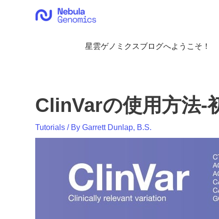
内
容
を
ス
星雲ゲノミクスブログへようこそ！
キ
ッ
プ
ClinVarの使用方
Tutorials
/ By
Garrett Dunlap, B.S.