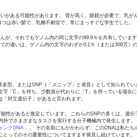
違いがある可能性があります。 背が高く、眼鏡が必要で、乳が
1つは赤い髪で、乳糖不耐症で、常にまっすぐな学生でした。
んが、それでもゲノム内の同じ文字の99.9％を共有しています
ての違いは、ゲノム内の文字のわずか0.1％（または300万）
多型、またはSNP（「スニップ」と発音）として知られてい
文字「C」を持ち、少数派が代わりに「T」を持っている場合
たは「対立遺伝子」があると言われます。
可能性があると推定しています。 これらのSNPの多くは、遺伝
内外でさまざまなタスクを実行する分子機械内で発生します。
ャンクDNA」
。 その名前にもかかわらず、このDNAは私たち
康にとってのその重要性についてますます発見し続けています。