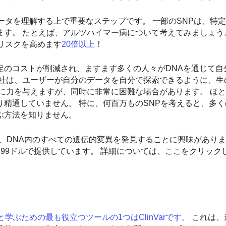
ータを理解する上で重要なステップです。 一部のSNPは、特
す。 たとえば、アルツハイマー病について考えてみましょう
リスクを高めます
20倍以上
！
定のコストが削減され、ますます多くの人々がDNAを通じて自
社は、ユーザーが自分のデータを自分で探索できるように、生
に力を与えますが、同時に非常に困難な場合があります。 ほ
精通していません。 特に、何百万ものSNPを考えると、多
ぶ方法を知りません。
めに、DNA内のすべての遺伝的変異を発見することに興味があり
たった299ドルで提供しています。 詳細については、ここをクリッ
ぶための最も役立つツールの1つはClinVarです。
これは、