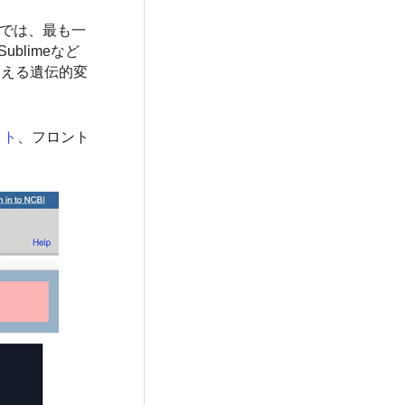
sでは、最も一
limeなど
超える遺伝的変
イト
、フロント