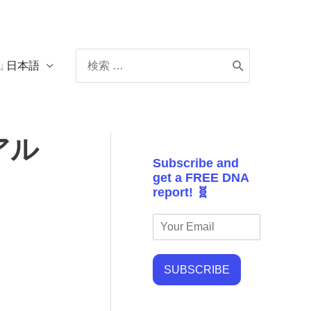
Search
日本語
for:
アル
Subscribe and
get a FREE DNA
report! 🧬
SUBSCRIBE