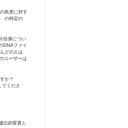
定の疾患に対す
。 の特定の
分自身につい
のDNAファイ
とんどの人は、
くのユーザーは
ますか？
クしてくださ
遺伝的変異と