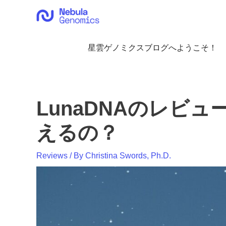
内
容
を
ス
星雲ゲノミクスブログへようこそ！
キ
ッ
プ
LunaDNAのレビュ
えるの？
Reviews
/ By
Christina Swords, Ph.D.