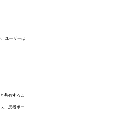
で、ユーザーは
者と共有するこ
ァイル。 患者ポー