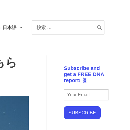
Search
日本語
for:
もら
Subscribe and
get a FREE DNA
report! 🧬
SUBSCRIBE