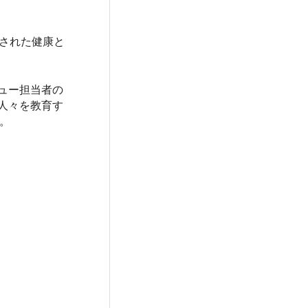
張された健康と
ュー担当者の
の人々を教育す
。