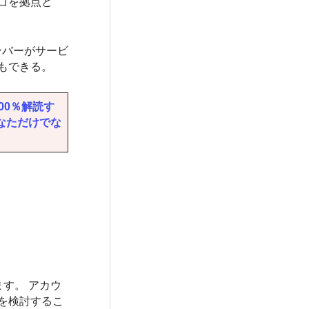
ゴを拠点と
ンバーがサービ
もできる。
00％解読す
あなただけでな
す。 アカウ
を検討するこ