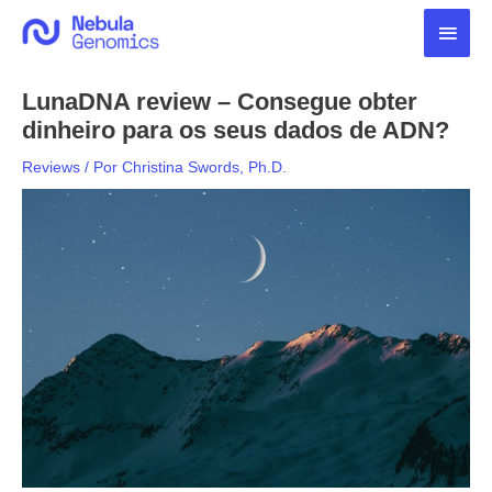
Ir
Men
para
o
princ
conteúdo
LunaDNA review – Consegue obter
dinheiro para os seus dados de ADN?
Reviews
/ Por
Christina Swords, Ph.D.