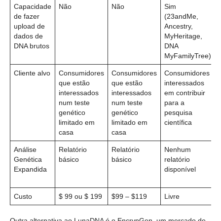
Capacidade
Não
Não
Sim
de fazer
(23andMe,
upload de
Ancestry,
dados de
MyHeritage,
DNA brutos
DNA
MyFamilyTree)
Cliente alvo
Consumidores
Consumidores
Consumidores
que estão
que estão
interessados
interessados
interessados
em contribuir
num teste
num teste
para a
genético
genético
pesquisa
limitado em
limitado em
científica
casa
casa
Análise
Relatório
Relatório
Nenhum
Genética
básico
básico
relatório
Expandida
disponível
Custo
$ 99 ou $ 199
$99 – $119
Livre
Outra alternativa ao LunaDNA é o EncrypGen, um mercado de