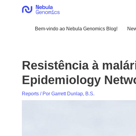
Ir
para
o
conteúdo
Bem-vindo ao Nebula Genomics Blog!
Ne
Resistência à malár
Epidemiology Netwo
Reports
/ Por
Garrett Dunlap, B.S.