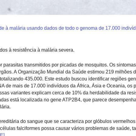
ade à malária usando dados de todo o genoma de 17.000 indivíd
dos à resistência à malária severa.
parasitas transmitidos por picadas de mosquitos. Os sintomas 
de órgãos. A Organização Mundial da Saúde estimou 219 milhões 
otalizando 435.000. Este estudo buscou identificar regiões ge
A de mais de 17.000 indivíduos da África, Ásia e Oceania, os
essas variantes explicam cerca de 10% da herdabilidade da resi
icadas está localizada no gene ATP2B4, que parece desempenh
ária.
reditária do sangue que se caracteriza por glóbulos vermelho
células falciformes possa causar vários problemas de saúde, 
E]