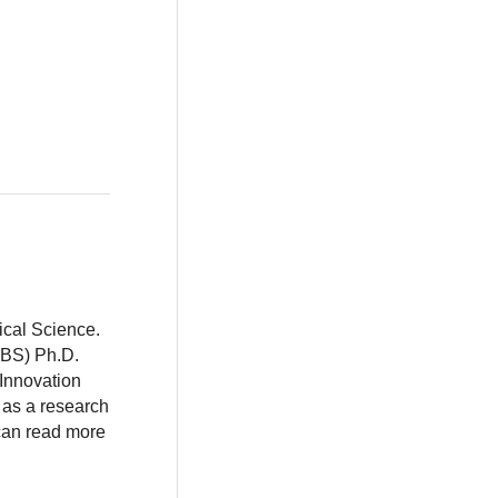
ical Science.
BBS) Ph.D.
 Innovation
 as a research
 can read more