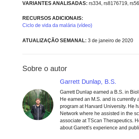
VARIANTES ANALISADAS:
rs334, rs8176719, rs5
RECURSOS ADICIONAIS:
Ciclo de vida da malária (vídeo)
ATUALIZAÇÃO SEMANAL:
3 de janeiro de 2020
Sobre o autor
Garrett Dunlap, B.S.
Garrett Dunlap earned a B.S. in Bio
He earned an M.S. and is currently
program at Harvard University. He h
Network where he assisted in the sc
associate at TScan Therapeutics. He
about Garrett's experience and publ