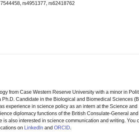
67544458, rs4951377, rs62418762
logy from Case Western Reserve University with a minor in Polit
 a Ph.D. Candidate in the Biological and Biomedical Sciences (
as experience in science policy as an intern at the Science and
ience diplomacy functions of the British Consulate-General and
 is also interested in science communication and writing. You
ications on
LinkedIn
and
ORCID
.