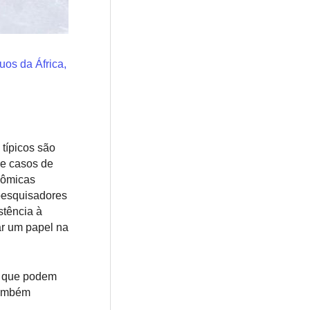
uos da África,
típicos são
de casos de
nômicas
 pesquisadores
stência à
ar um papel na
s que podem
também