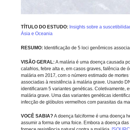
TÍTULO DO ESTUDO:
Insights sobre a suscetibilid
Ásia e Oceania
RESUMO:
Identificação de 5 loci genômicos associa
VISÃO GERAL:
A malária é uma doença causada por 
calafrios, febre alta e, em casos graves, falência 
malária em 2017, com o número estimado de mortes t
associadas à resistência à malária grave. Usando DN
identificaram 5 variantes genéticas. Coletivamente, 
malária grave. Uma das variantes genéticas identif
infecção de glóbulos vermelhos com parasitas da mal
VOCÊ SABIA?
A doença falciforme é uma doença he
assumir a forma de uma foice. Embora a doença das 
fornece resistência natural contra a malária.
[SOURC