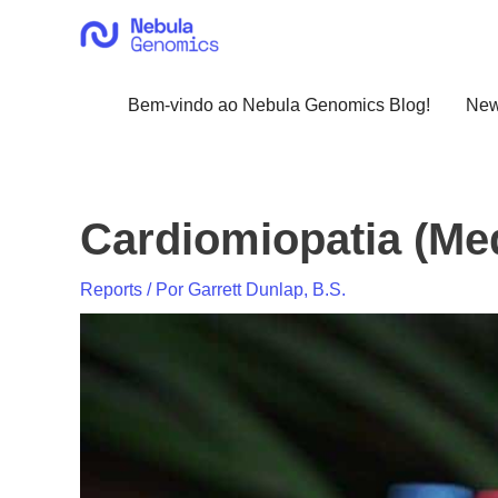
Ir
para
o
conteúdo
Bem-vindo ao Nebula Genomics Blog!
Ne
Cardiomiopatia (Med
Reports
/ Por
Garrett Dunlap, B.S.