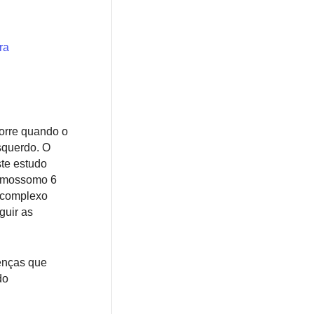
ra
corre quando o
squerdo. O
ste estudo
romossomo 6
o complexo
guir as
oenças que
do