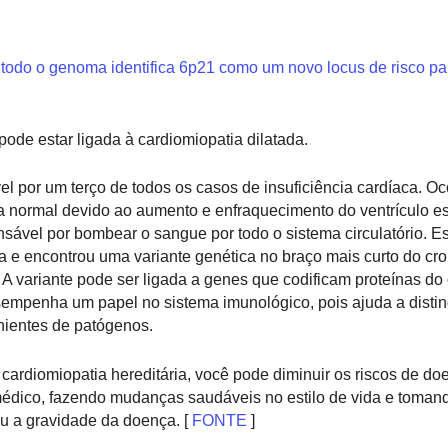
odo o genoma identifica 6p21 como um novo locus de risco pa
de estar ligada à cardiomiopatia dilatada.
el por um terço de todos os casos de insuficiência cardíaca. O
normal devido ao aumento e enfraquecimento do ventrículo e
ável por bombear o sangue por todo o sistema circulatório. E
a e encontrou uma variante genética no braço mais curto do c
. A variante pode ser ligada a genes que codificam proteínas d
sempenha um papel no sistema imunológico, pois ajuda a distin
nientes de patógenos.
cardiomiopatia hereditária, você pode diminuir os riscos de d
médico, fazendo mudanças saudáveis no estilo de vida e toman
u a gravidade da doença. [
FONTE
]