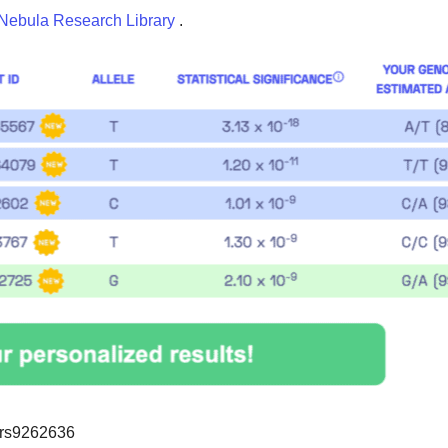
Nebula Research Library
.
rs9262636