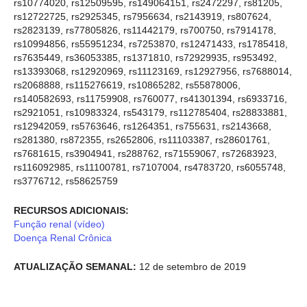
rs10774020, rs12509595, rs149064151, rs2472297, rs81205,
rs12722725, rs2925345, rs7956634, rs2143919, rs807624,
rs2823139, rs77805826, rs11442179, rs700750, rs7914178,
rs10994856, rs55951234, rs7253870, rs12471433, rs1785418,
rs7635449, rs36053385, rs1371810, rs72929935, rs953492,
rs13393068, rs12920969, rs11123169, rs12927956, rs7688014,
rs2068888, rs115276619, rs10865282, rs55878006,
rs140582693, rs11759908, rs760077, rs41301394, rs6933716,
rs2921051, rs10983324, rs543179, rs112785404, rs28833881,
rs12942059, rs5763646, rs1264351, rs755631, rs2143668,
rs281380, rs872355, rs2652806, rs11103387, rs28601761,
rs7681615, rs3904941, rs288762, rs71559067, rs72683923,
rs116092985, rs11100781, rs7107004, rs4783720, rs6055748,
rs3776712, rs58625759
RECURSOS ADICIONAIS:
Função renal (vídeo)
Doença Renal Crônica
ATUALIZAÇÃO SEMANAL:
12 de setembro de 2019