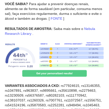
VOCÊ SABIA?
Para ajudar a prevenir doenças renais,
alimente-se de forma saudável (em particular, consuma menos
sal), faça exercícios regularmente, durma o suficiente e evite o
álcool e também as drogas. [
FONTE
]
RESULTADOS DE AMOSTRA:
Saiba mais sobre o
Nebula
Research Library
.
VARIANTES ASSOCIADOS A CKD:
rs77924615, rs13146355,
rs1047891, rs963837, rs9895661, rs35610898, rs2279463,
rs13230509, rs56376587, rs80282103, rs111770942,
rs138107037, rs1260326, rs7007761, rs11072567, rs1556751,
rs541524196, rs35870583, rs2252281, rs948494, rs1045463,