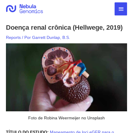
Ir
Men
para
o
princ
conteúdo
Doença renal crônica (Hellwege, 2019)
Reports
/ Por
Garrett Dunlap, B.S.
Foto de Robina Weermeijer no Unsplash
TÍTULO DO ESTUDO:
Mapeamento de loci eGFR para o