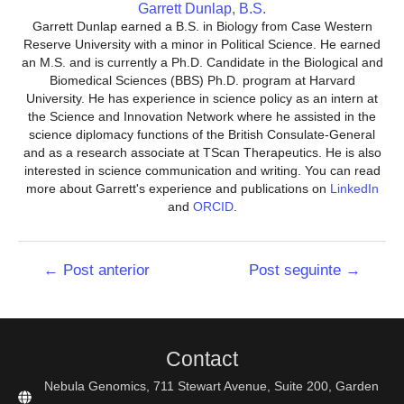
Garrett Dunlap, B.S.
Garrett Dunlap earned a B.S. in Biology from Case Western
Reserve University with a minor in Political Science. He earned
an M.S. and is currently a Ph.D. Candidate in the Biological and
Biomedical Sciences (BBS) Ph.D. program at Harvard
University. He has experience in science policy as an intern at
the Science and Innovation Network where he assisted in the
science diplomacy functions of the British Consulate-General
and as a research associate at TScan Therapeutics. He is also
interested in science communication and writing. You can read
more about Garrett's experience and publications on
LinkedIn
and
ORCID
.
Navegação
←
Post anterior
Post seguinte
→
de
Post
Contact
Nebula Genomics, 711 Stewart Avenue, Suite 200, Garden