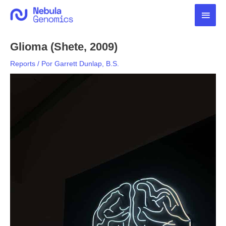
Ir
Men
para
o
princ
conteúdo
Glioma (Shete, 2009)
Reports
/ Por
Garrett Dunlap, B.S.