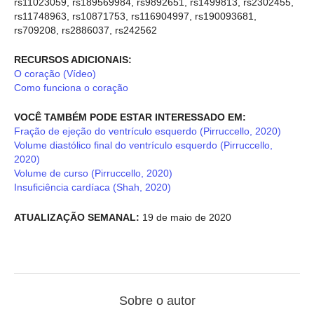
rs11023059, rs189569984, rs9892651, rs1499813, rs2302455,
rs11748963, rs10871753, rs116904997, rs190093681,
rs709208, rs2886037, rs242562
RECURSOS ADICIONAIS:
O coração (Vídeo)
Como funciona o coração
VOCÊ TAMBÉM PODE ESTAR INTERESSADO EM:
Fração de ejeção do ventrículo esquerdo (Pirruccello, 2020)
Volume diastólico final do ventrículo esquerdo (Pirruccello,
2020)
Volume de curso (Pirruccello, 2020)
Insuficiência cardíaca (Shah, 2020)
ATUALIZAÇÃO SEMANAL:
19 de maio de 2020
Sobre o autor