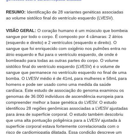
RESUMO:
Identificação de 28 variantes genéticas associadas
ao volume sistólico final do ventrículo esquerdo (LVESV).
VISÃO GERAL:
O coração humano é um músculo que bombeia
sangue por todo o corpo. É composto por 4 câmaras: 2 átrios
(esquerdo e direito) e 2 ventrículos (esquerdo e direito). O
sangue que foi enriquecido com oxigênio nos pulmões entra no
átrio esquerdo e flui para o ventrículo esquerdo, de onde é
bombeado para todas as outras partes do corpo. O volume
sistólico final do ventrículo esquerdo (LVESV) é o volume de
sangue que permanece no ventrículo esquerdo no final de uma
bomba. O LVESV médio é de 41mL para mulheres e 58mL para
homens e pode ser usado como uma medida da saúde
cardíaca. Este estudo de associação do genoma examinou os
genomas de 36.000 indivíduos de ascendência europeia para
compreender melhor a base genética do LVESV. O estudo
identificou 28 regiões genômicas associadas a LVESV ajustadas
para área de superfície corporal. O estudo também descobriu
que uma alta pontuação poligênica para a LVESV ajustada à
superfície corporal estava fortemente correlacionada com o
risco de cardiomiopatia dilatada. Essa condição descreve um