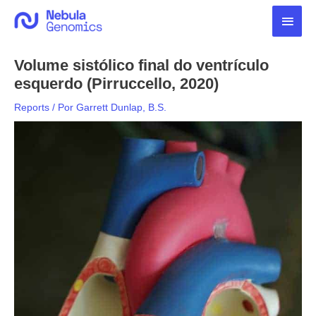
Ir
Men
para
o
princ
conteúdo
Volume sistólico final do ventrículo
esquerdo (Pirruccello, 2020)
Reports
/ Por
Garrett Dunlap, B.S.