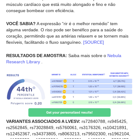
músculo cardíaco que está muito alongado e fino e não
consegue bombear com eficiência.
VOCÊ SABIA?
A expressão “rir é o melhor remédio” tem
alguma verdade. O riso pode ser benéfico para a saúde do
coração, permitindo que as artérias relaxem e se tornem mais
flexíveis, facilitando o fluxo sanguíneo.
[SOURCE]
RESULTADOS DE AMOSTRA:
Saiba mais sobre o
Nebula
Research Library
.
VARIANTES ASSOCIADOS A LVESV:
rs72840788, rs945425,
rs2562845, rs73028849, rs5760061, rs3176326, rs10421891,
rs12452367, rs34373805, rs8063213, rs79502300, rs1962104,