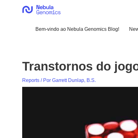
Ir
para
o
conteúdo
Bem-vindo ao Nebula Genomics Blog!
Ne
Transtornos do jogo
Reports
/ Por
Garrett Dunlap, B.S.