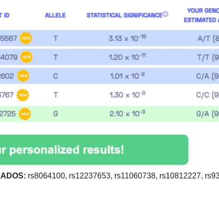
RADOS:
rs8064100, rs12237653, rs11060738, rs10812227, rs9