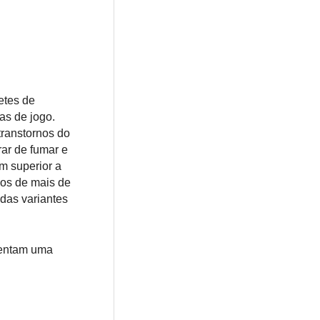
etes de
as de jogo.
transtornos do
rar de fumar e
em superior a
cos de mais de
das variantes
sentam uma