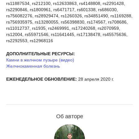
rs11887534, rs212100, rs12633863, rs4148808, rs2291428,
rs2290846, rs1800961, rs6471717, rs601338, rs686030,
rs756082276, rs28929474, rs1260326, rs34851490, rs1169288,
rs756935975, rs13280055, rs56398830, rs174567, rs708686,
rs11012737, rs1935, rs2469991, rs17240268, rs2070959,
rs12004, rs55971546, rs11641445, rs17138478, rs45575636,
rs2292553, rs12968116
ДОПОЛНИТЕЛЬНЫЕ РЕСУРСЫ:
Камни в желчном пузыре (видео)
Желчнокаменная болезнь
ЕЖЕНЕДЕЛЬНОЕ ОБНОВЛЕНИЕ:
28 апреля 2020 г.
Об авторе