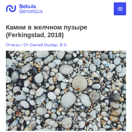
Перейти
Глав
к
содержимому
мен
Камни в желчном пузыре
(Ferkingstad, 2018)
Отчеты
/ От
Garrett Dunlap, B.S.