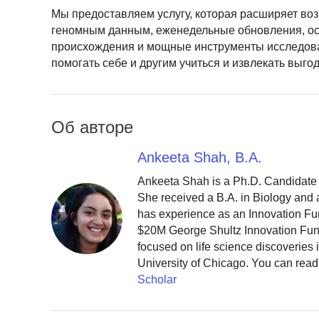
Мы предоставляем услугу, которая расширяет во
геномным данным, еженедельные обновления, ос
происхождения и мощные инструменты исследова
помогать себе и другим учиться и извлекать выго
Об авторе
Ankeeta Shah, B.A.
Ankeeta Shah is a Ph.D. Candidate 
She received a B.A. in Biology and
has experience as an Innovation Fun
$20M George Shultz Innovation Fund,
focused on life science discoveries i
University of Chicago. You can rea
Scholar