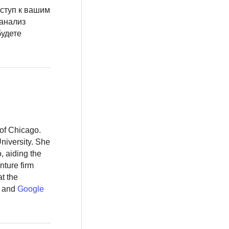
ступ к вашим
анализ
будете
of Chicago.
niversity. She
, aiding the
nture firm
at the
and
Google