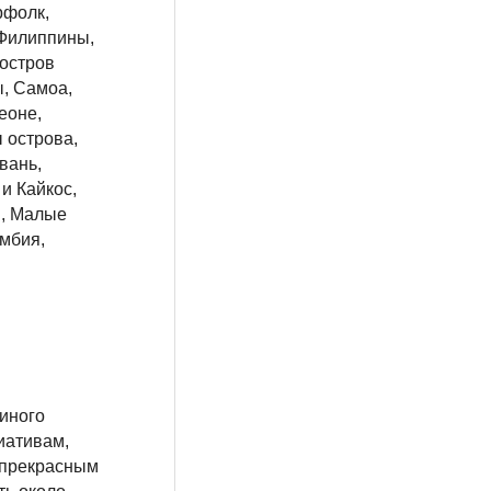
рфолк,
 Филиппины,
 остров
ы, Самоа,
еоне,
 острова,
вань,
 и Кайкос,
ы, Малые
амбия,
диного
иативам,
 прекрасным