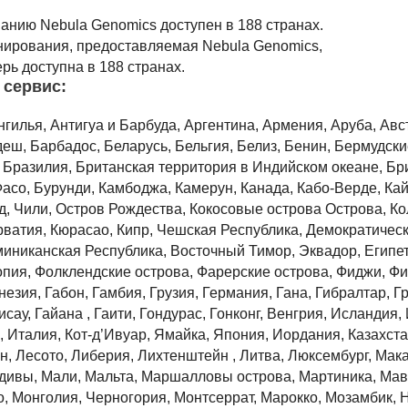
енирования, предоставляемая Nebula Genomics,
рь доступна в 188 странах.
 сервис:
гилья, Антигуа и Барбуда, Аргентина, Армения, Аруба, Авс
еш, Барбадос, Беларусь, Бельгия, Белиз, Бенин, Бермудски
, Бразилия, Британская территория в Индийском океане, Бр
Фасо, Бурунди, Камбоджа, Камерун, Канада, Кабо-Верде, К
, Чили, Остров Рождества, Кокосовые острова Острова, Ко
орватия, Кюрасао, Кипр, Чешская Республика, Демократичес
миниканская Республика, Восточный Тимор, Эквадор, Египет
опия, Фолклендские острова, Фарерские острова, Фиджи, Ф
зия, Габон, Гамбия, Грузия, Германия, Гана, Гибралтар, Г
сау, Гайана , Гаити, Гондурас, Гонконг, Венгрия, Исландия,
 Италия, Кот-д’Ивуар, Ямайка, Япония, Иордания, Казахста
ан, Лесото, Либерия, Лихтенштейн , Литва, Люксембург, Мака
дивы, Мали, Мальта, Маршалловы острова, Мартиника, Мав
, Монголия, Черногория, Монтсеррат, Марокко, Мозамбик, 