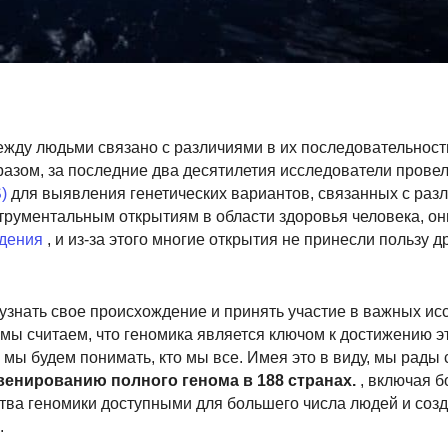
ежду людьми связано с различиями в их последовательност
разом, за последние два десятилетия исследователи прове
)
для выявления генетических вариантов, связанных с раз
рументальным открытиям в области здоровья человека, он
ждения
, и из-за этого многие открытия не принесли пользу д
 узнать свое происхождение и принять участие в важных ис
мы считаем, что геномика является ключом к достижению эт
мы будем понимать, кто мы все. Имея это в виду, мы рады 
венированию полного генома в 188 странах.
, включая 
ства геномики доступными для большего числа людей и соз
.