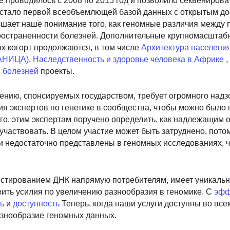
 проводилось с 2008 по 2015 год и позволило секвенирова
о стало первой всеобъемлющей базой данных с открытым до
учшает наше понимание того, как геномные различия между
пространенности болезней. Дополнительные крупномасштаб
 когорт продолжаются, в том числе
Архитектура населения
РАНИЦА),
Наследственность и здоровье человека в Африке
,
 болезней
проекты.
нию, спонсируемых государством, требует огромного надз
я экспертов по генетике в сообщества, чтобы можно было 
ого, этим экспертам поручено определить, как надлежащим 
аствовать. В целом участие может быть затруднено, потом
ли недостаточно представлены в геномных исследованиях, 
тестированием ДНК напрямую потребителям, имеет уникаль
ить усилия по увеличению разнообразия в геномике. С
эфф
ь
и
доступность
Теперь, когда наши услуги доступны во все
азнообразие геномных данных.