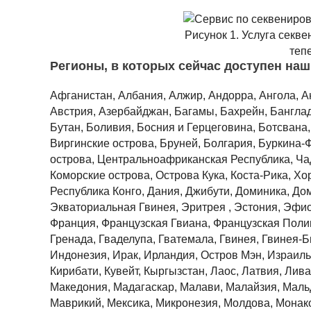
Рисунок 1. Услуга секв
тепе
Регионы, в которых сейчас доступен наш
Афганистан, Албания, Алжир, Андорра, Ангола, Ан
Австрия, Азербайджан, Багамы, Бахрейн, Банглад
Бутан, Боливия, Босния и Герцеговина, Ботсвана
Виргинские острова, Бруней, Болгария, Буркина-
острова, Центральноафриканская Республика, Чад
Коморские острова, Острова Кука, Коста-Рика, Х
Республика Конго, Дания, Джибути, Доминика, До
Экваториальная Гвинея, Эритрея , Эстония, Эфи
Франция, Французская Гвиана, Французская Полине
Гренада, Гваделупа, Гватемала, Гвинея, Гвинея-Би
Индонезия, Ирак, Ирландия, Остров Мэн, Израиль,
Кирибати, Кувейт, Кыргызстан, Лаос, Латвия, Лив
Македония, Мадагаскар, Малави, Малайзия, Маль
Маврикий, Мексика, Микронезия, Молдова, Монако