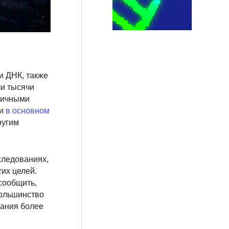
и ДНК, также
ли тысячи
личными
и
в основном
ругим
следованиях,
их целей.
сообщить,
большинство
дания более