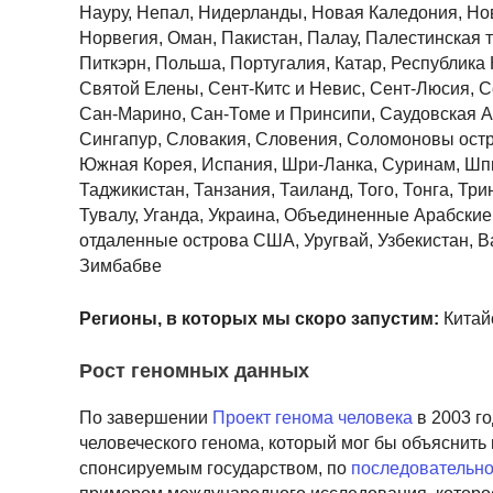
Науру, Непал, Нидерланды, Новая Каледония, Нов
Норвегия, Оман, Пакистан, Палау, Палестинская 
Питкэрн, Польша, Португалия, Катар, Республика
Святой Елены, Сент-Китс и Невис, Сент-Люсия, С
Сан-Марино, Сан-Томе и Принсипи, Саудовская А
Сингапур, Словакия, Словения, Соломоновы ост
Южная Корея, Испания, Шри-Ланка, Суринам, Шп
Таджикистан, Танзания, Таиланд, Того, Тонга, Три
Тувалу, Уганда, Украина, Объединенные Арабск
отдаленные острова США, Уругвай, Узбекистан, В
Зимбабве
Регионы, в которых мы скоро запустим:
Китай
Рост геномных данных
По завершении
Проект генома человека
в 2003 го
человеческого генома, который мог бы объяснить
спонсируемым государством, по
последовательно