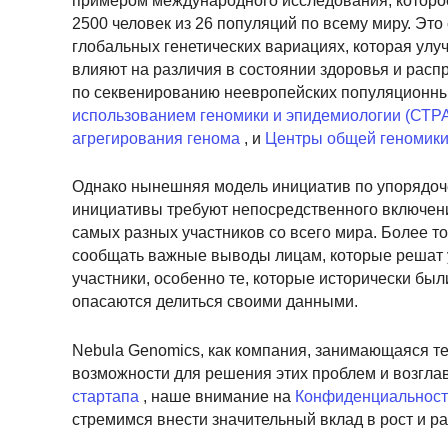
примером международного исследования, которое
2500 человек из 26 популяций по всему миру. Эт
глобальных генетических вариациях, которая ул
влияют на различия в состоянии здоровья и рас
по секвенированию неевропейских популяционных
использованием геномики и эпидемиологии (СТ
агрегирования генома
, и
Центры общей геномики
Однако нынешняя модель инициатив по упорядоче
инициативы требуют непосредственного включени
самых разных участников со всего мира. Более т
сообщать важные выводы лицам, которые решат уч
участники, особенно те, которые исторически бы
опасаются делиться своими данными.
Nebula Genomics, как компания, занимающаяся 
возможности для решения этих проблем и возглав
стартапа
, наше внимание на
Конфиденциальност
стремимся внести значительный вклад в рост и р