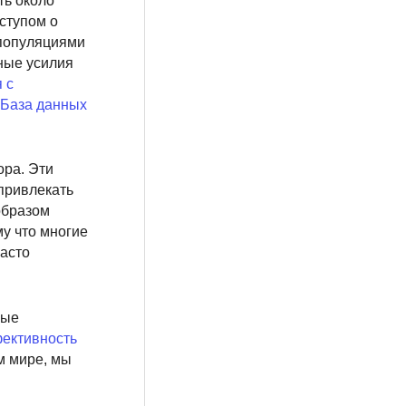
ть около
ступом о
 популяциями
ные усилия
 с
База данных
ора. Эти
привлекать
образом
у что многие
часто
ные
ективность
м мире, мы