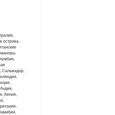
тралия,
е острова,
итанские
аймановы
лумбия,
кая
, Сальвадор,
инляндия,
реция,
 Индия,
н, Кения,
о,
ритания,
Намибия,