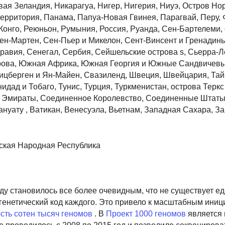
ая Зеландия, Никарагуа, Нигер, Нигерия, Ниуэ, Остров Но
территория, Панама, Папуа-Новая Гвинея, Парагвай, Перу,
 Конго, Реюньон, Румыния, Россия, Руанда, Сен-Бартелеми,
ен-Мартен, Сен-Пьер и Микелон, Сент-Винсент и Гренадин
равия, Сенегал, Сербия, Сейшельские острова s, Сьерра-Л
рова, Южная Африка, Южная Георгия и Южные Сандвичевы
ицберген и Ян-Майен, Свазиленд, Швеция, Швейцария, Тай
нидад и Тобаго, Тунис, Турция, Туркменистан, острова Теркс
ие Эмираты, Соединенное Королевство, Соединенные Штат
ануату , Ватикан, Венесуэла, Вьетнам, Западная Сахара, З
ская Народная Республика
ду становилось все более очевидным, что не существует е
 генетический код каждого. Это привело к масштабным иниц
сть сотен тысяч геномов
. В
Проект 1000 геномов
является