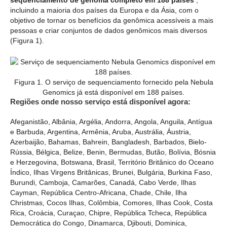
incluindo a maioria dos países da Europa e da Ásia, com o
objetivo de tornar os benefícios da genômica acessíveis a mais
pessoas e criar conjuntos de dados genômicos mais diversos
(Figura 1).
Figura 1. O serviço de sequenciamento fornecido pela Nebula
Genomics já está disponível em 188 países.
Regiões onde nosso serviço está disponível agora:
Afeganistão, Albânia, Argélia, Andorra, Angola, Anguila, Antígua
e Barbuda, Argentina, Armênia, Aruba, Austrália, Áustria,
Azerbaijão, Bahamas, Bahrein, Bangladesh, Barbados, Bielo-
Rússia, Bélgica, Belize, Benin, Bermudas, Butão, Bolívia, Bósnia
e Herzegovina, Botswana, Brasil, Território Britânico do Oceano
Índico, Ilhas Virgens Britânicas, Brunei, Bulgária, Burkina Faso,
Burundi, Camboja, Camarões, Canadá, Cabo Verde, Ilhas
Cayman, República Centro-Africana, Chade, Chile, Ilha
Christmas, Cocos Ilhas, Colômbia, Comores, Ilhas Cook, Costa
Rica, Croácia, Curaçao, Chipre, República Tcheca, República
Democrática do Congo, Dinamarca, Djibouti, Dominica,