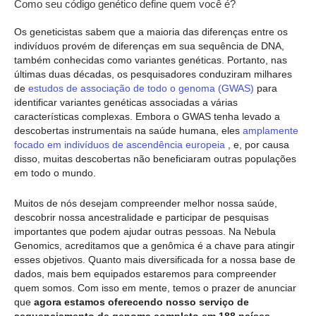
Como seu código genético define quem você é?
Os geneticistas sabem que a maioria das diferenças entre os
indivíduos provém de diferenças em sua sequência de DNA,
também conhecidas como variantes genéticas. Portanto, nas
últimas duas décadas, os pesquisadores conduziram milhares
de
estudos de associação de todo o genoma (GWAS)
para
identificar variantes genéticas associadas a várias
características complexas. Embora o GWAS tenha levado a
descobertas instrumentais na saúde humana, eles
amplamente
focado em indivíduos de ascendência europeia
, e, por causa
disso, muitas descobertas não beneficiaram outras populações
em todo o mundo.
Muitos de nós desejam compreender melhor nossa saúde,
descobrir nossa ancestralidade e participar de pesquisas
importantes que podem ajudar outras pessoas. Na Nebula
Genomics, acreditamos que a genômica é a chave para atingir
esses objetivos. Quanto mais diversificada for a nossa base de
dados, mais bem equipados estaremos para compreender
quem somos. Com isso em mente, temos o prazer de anunciar
que
agora estamos oferecendo nosso serviço de
sequenciamento de genoma completo em 188 países
,