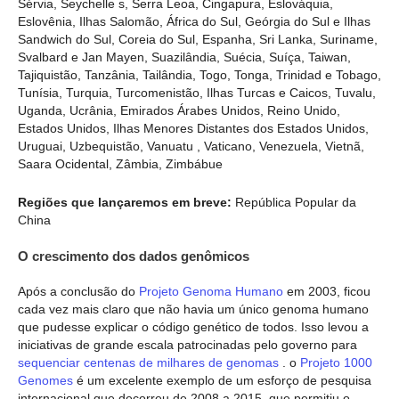
Sérvia, Seychelle s, Serra Leoa, Cingapura, Eslováquia,
Eslovênia, Ilhas Salomão, África do Sul, Geórgia do Sul e Ilhas
Sandwich do Sul, Coreia do Sul, Espanha, Sri Lanka, Suriname,
Svalbard e Jan Mayen, Suazilândia, Suécia, Suíça, Taiwan,
Tajiquistão, Tanzânia, Tailândia, Togo, Tonga, Trinidad e Tobago,
Tunísia, Turquia, Turcomenistão, Ilhas Turcas e Caicos, Tuvalu,
Uganda, Ucrânia, Emirados Árabes Unidos, Reino Unido,
Estados Unidos, Ilhas Menores Distantes dos Estados Unidos,
Uruguai, Uzbequistão, Vanuatu , Vaticano, Venezuela, Vietnã,
Saara Ocidental, Zâmbia, Zimbábue
Regiões que lançaremos em breve:
República Popular da
China
O crescimento dos dados genômicos
Após a conclusão do
Projeto Genoma Humano
em 2003, ficou
cada vez mais claro que não havia um único genoma humano
que pudesse explicar o código genético de todos. Isso levou a
iniciativas de grande escala patrocinadas pelo governo para
sequenciar centenas de milhares de genomas
. o
Projeto 1000
Genomes
é um excelente exemplo de um esforço de pesquisa
internacional que decorreu de 2008 a 2015, que permitiu o