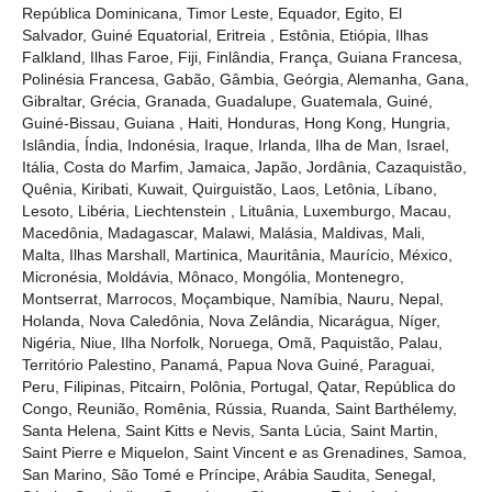
República Dominicana, Timor Leste, Equador, Egito, El
Salvador, Guiné Equatorial, Eritreia , Estônia, Etiópia, Ilhas
Falkland, Ilhas Faroe, Fiji, Finlândia, França, Guiana Francesa,
Polinésia Francesa, Gabão, Gâmbia, Geórgia, Alemanha, Gana,
Gibraltar, Grécia, Granada, Guadalupe, Guatemala, Guiné,
Guiné-Bissau, Guiana , Haiti, Honduras, Hong Kong, Hungria,
Islândia, Índia, Indonésia, Iraque, Irlanda, Ilha de Man, Israel,
Itália, Costa do Marfim, Jamaica, Japão, Jordânia, Cazaquistão,
Quênia, Kiribati, Kuwait, Quirguistão, Laos, Letônia, Líbano,
Lesoto, Libéria, Liechtenstein , Lituânia, Luxemburgo, Macau,
Macedônia, Madagascar, Malawi, Malásia, Maldivas, Mali,
Malta, Ilhas Marshall, Martinica, Mauritânia, Maurício, México,
Micronésia, Moldávia, Mônaco, Mongólia, Montenegro,
Montserrat, Marrocos, Moçambique, Namíbia, Nauru, Nepal,
Holanda, Nova Caledônia, Nova Zelândia, Nicarágua, Níger,
Nigéria, Niue, Ilha Norfolk, Noruega, Omã, Paquistão, Palau,
Território Palestino, Panamá, Papua Nova Guiné, Paraguai,
Peru, Filipinas, Pitcairn, Polônia, Portugal, Qatar, República do
Congo, Reunião, Romênia, Rússia, Ruanda, Saint Barthélemy,
Santa Helena, Saint Kitts e Nevis, Santa Lúcia, Saint Martin,
Saint Pierre e Miquelon, Saint Vincent e as Grenadines, Samoa,
San Marino, São Tomé e Príncipe, Arábia Saudita, Senegal,