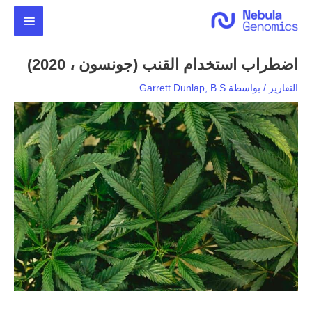
خطي
القائمة
لى
لمحتوى
الرئيس
اضطراب استخدام القنب (جونسون ، 2020)
التقارير
/ بواسطة
Garrett Dunlap, B.S.