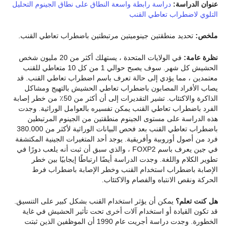
عنوان الدراسة:
دراسة رابطة واسعة النطاق على نطاق الجينوم التحليل
التلوي لاضطراب تعاطي القنب
ملخص:
تحديد منطقتين جينوميتين مرتبطتين باضطراب تعاطي القنب.
نظرة عامة:
في الولايات المتحدة ، يستهلك أكثر من 20 مليون شخص
الحشيش كل شهر. سوف يصبح حوالي 1 من كل 10 متعاطي للقنب
معتمدين ، مما يؤدي إلى حالة تعرف باسم اضطراب تعاطي القنب. قد
يصاب الأفراد المصابون باضطراب تعاطي الحشيش بالتهيج ومشاكل
الذاكرة والاكتئاب. تشير التقديرات إلى أن أكثر من 50٪ من خطر إصابة
الفرد باضطراب تعاطي القنب يمكن تفسيره بالعوامل الوراثية. وجدت
هذه الدراسة على مستوى الجينوم منطقتين من الجينوم المرتبطين
باضطراب تعاطي القنب بعد فحص البيانات الوراثية لأكثر من 380.000
فرد من أصول أوروبية وأفريقية. يوجد أحد المتغيرات الجينية المكتشفة
في جين يعرف باسم FOXP2 ، والذي سبق أن ثبت أنه يلعب دورًا في
تطوير الكلام واللغة. وجدت الدراسة أيضًا ارتباطًا إيجابيًا بين خطر
الإصابة باضطراب استخدام القنب وخطر الإصابة باضطراب فرط
الحركة ونقص الانتباه والفصام والاكتئاب.
هل كنت تعلم؟
يمكن أن يؤثر استخدام القنب بشكل كبير على التنسيق.
قد تكون القيادة أو استخدام آلات أخرى تحت تأثير الحشيش في غاية
الخطورة. وجدت دراسة أجريت عام 1990 أن الموظفين الذين ثبتت