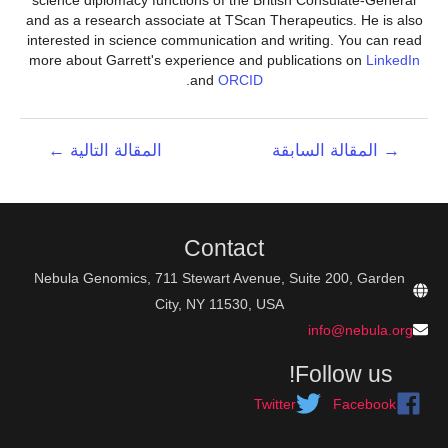
and as a research associate at TScan Therapeutics. He is also
interested in science communication and writing. You can read
more about Garrett's experience and publications on
LinkedIn
.
and
ORCID
تصفّح
→
المقالة السابقة
المقالة التالية
←
المقالات
Contact
Nebula Genomics, 711 Stewart Avenue, Suite 200, Garden
City, NY 11530, USA
info@nebula.org
Follow us!
Twitter
Facebook