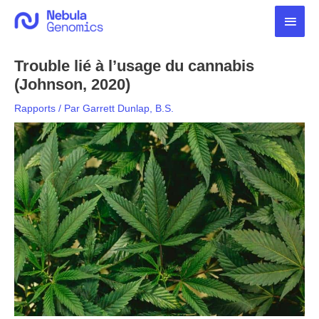
Aller
Men
au
contenu
princ
Trouble lié à l’usage du cannabis
(Johnson, 2020)
Rapports
/ Par
Garrett Dunlap, B.S.