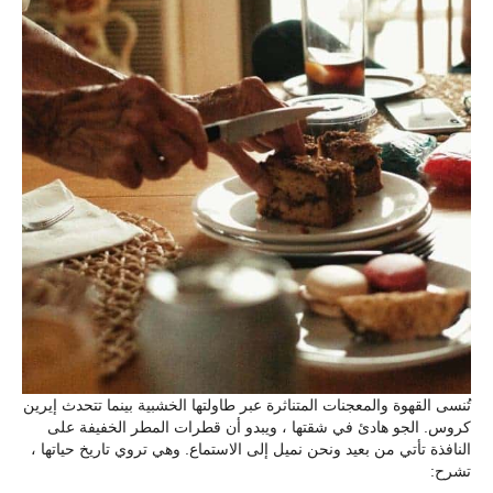
تُنسى القهوة والمعجنات المتناثرة عبر طاولتها الخشبية بينما تتحدث إيرين
كروس. الجو هادئ في شقتها ، ويبدو أن قطرات المطر الخفيفة على
النافذة تأتي من بعيد ونحن نميل إلى الاستماع. وهي تروي تاريخ حياتها ،
تشرح: