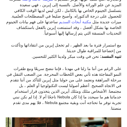
المزيد عن علم الوراثة والأصل. بالنسبة إلى إيرين ، فهي سعيدة
بتسلسل الجينوم الخاص بها بالكامل ، لكن ليس لديها الوقت الكافي
للحصول على درجة الدكتوراه. وأصبح ضليعا في المصطلحات العلمية.
ميزات جديدة مثل
مكتبة أبحاث السديم
ساعدتها على فهم بيانات الجينوم
الخاصة بها بشكل أفضل ، وقد استمتعت إيرين بالفعل باستكشاف
التحديثات المنسقة التي يتم إرسالها إليها أسبوعياً.
مع استمرار فترة ما بعد الظهر ، لم تخجل إيرين من انتقاداتها وتأكدت
من إخضاعنا للمراقبة طوال حديثنا.
تنبيه المفسد:
نحن في وقت مبكر ولدينا الكثير للتحسين.
على الرغم من أننا ما زلنا في مهدنا ، فإننا ننضج سريعًا ومع طفرات
النمو المفاجئة هذه تأتي بعض اللحظات المحرجة. من الصعب التنقل في
مرحلة المراهقة ونعتمد على من حولنا مثل إيرين للتأكد من أننا نتقدم
في الاتجاه الصحيح. أعظم أصولنا ليست التكنولوجيا أو العلم ، بل
مجتمعنا. الأشخاص مثلك ومثلك أيرين الذين يتخذون قرار استخدام
خدماتنا هم ما سيحدد ما إذا كان Nebula ناجحًا أم لا. إذا لم نكن نبني
تجربة توفر ما تحتاجه أنت وبقية مجتمع Nebula ، فلا يهم مدى تقدم
منصتنا.