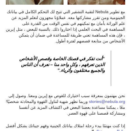
مع تطوير Nebula لتقنية التشفير التي تتيح لك التحكم الكامل في بياناتك
الجينومية ومن تقرر مشاركتها معه. عملاؤنا مجهزون لتعلم المزيد عن
علم الوراثة بأمان مع تمكينهم في نفس الوقت من القدرة على
المساهمة في البحث العلمي إذا اختاروا ذلك. بالنسبة للبعض ، مثل إيرين
، فإن هذه المساهمة تعني طريقة للمساعدة في ضمان أن يتمكن
الأشخاص من متابعة قصصهم لفترة أطول.
“أنت تفكر في قصتك الخاصة وقصص الأشخاص
الذين تعرفهم ، وكل واحد منا – نعرف أن الناس
والجميع مختلفون وأثرياء.”
نحن مهتمون بمعرفة سبب اختيارك للغوص مع إيرين ومعنا. وصول إلى
stories@nebula.org
وربما نظهر شهية لتناول القهوة والمحادثة شخصيًا!
معًا ، يمكننا مساعدة بعضنا البعض في اكتشاف المزيد عن أنفسنا
ومشاركة قصصنا على قهوة العصر.
إذا كنت مهتمًا ببدء رحلة امتلاك بياناتك الجينية وفهم جيناتك بشكل أفضل