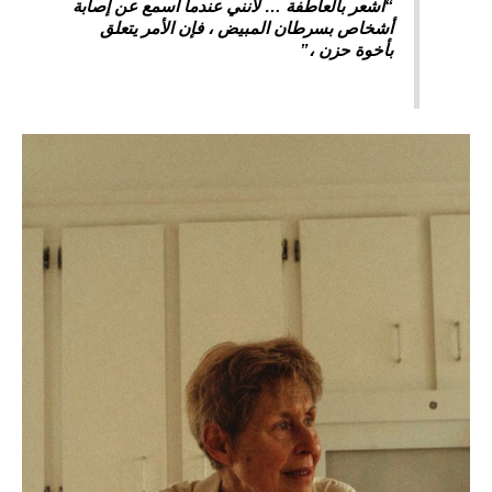
“أشعر بالعاطفة … لأنني عندما أسمع عن إصابة
أشخاص بسرطان المبيض ، فإن الأمر يتعلق
بأخوة حزن ،”