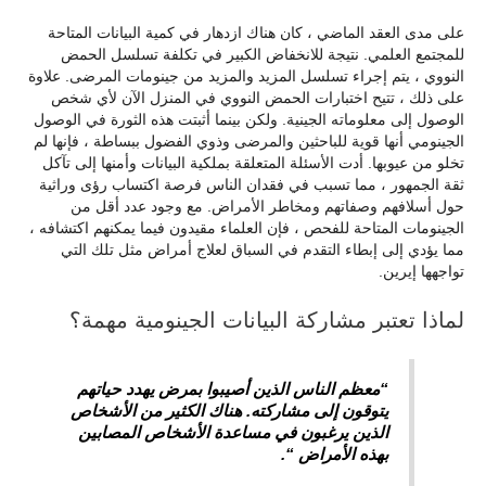
على مدى العقد الماضي ، كان هناك ازدهار في كمية البيانات المتاحة
للمجتمع العلمي. نتيجة للانخفاض الكبير في تكلفة تسلسل الحمض
النووي ، يتم إجراء تسلسل المزيد والمزيد من جينومات المرضى. علاوة
على ذلك ، تتيح اختبارات الحمض النووي في المنزل الآن لأي شخص
الوصول إلى معلوماته الجينية. ولكن بينما أثبتت هذه الثورة في الوصول
الجينومي أنها قوية للباحثين والمرضى وذوي الفضول ببساطة ، فإنها لم
تخلو من عيوبها. أدت الأسئلة المتعلقة بملكية البيانات وأمنها إلى تآكل
ثقة الجمهور ، مما تسبب في فقدان الناس فرصة اكتساب رؤى وراثية
حول أسلافهم وصفاتهم ومخاطر الأمراض. مع وجود عدد أقل من
الجينومات المتاحة للفحص ، فإن العلماء مقيدون فيما يمكنهم اكتشافه ،
مما يؤدي إلى إبطاء التقدم في السباق لعلاج أمراض مثل تلك التي
تواجهها إيرين.
لماذا تعتبر مشاركة البيانات الجينومية مهمة؟
“معظم الناس الذين أصيبوا بمرض يهدد حياتهم
يتوقون إلى مشاركته. هناك الكثير من الأشخاص
الذين يرغبون في مساعدة الأشخاص المصابين
بهذه الأمراض “.