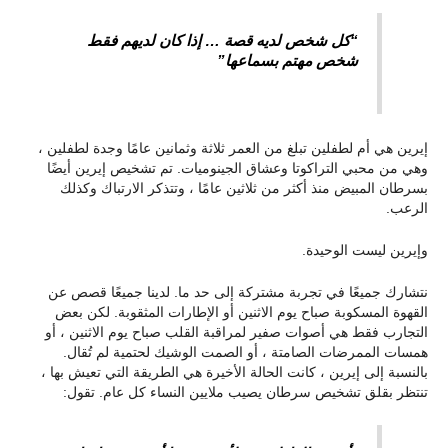
“كل شخص لديه قصة … إذا كان لديهم فقط
شخص مهتم بسماعها”
إيرين هي أم لطفلين تبلغ من العمر ثلاثة وثمانين عامًا وجدة لطفلين ،
وهي من محبي التراكوتا وعشاق الجينوميات. تم تشخيص إيرين أيضًا
بسرطان المبيض منذ أكثر من ثلاثين عامًا ، وتتذكر الارتباك وكذلك
الرعب.
وإيرين ليست الوحيدة.
نتشارك جميعًا في تجربة مشتركة إلى حد ما. لدينا جميعًا قصص عن
القهوة المسكوبة صباح يوم الاثنين أو الإطارات المثقوبة. لكن بعض
التجارب فقط هي أصوات صفير لمراقبة القلب صباح يوم الاثنين ، أو
همسات الممرضات الصامتة ، أو الصمت الوشيك لحتمية لم تُقال.
بالنسبة إلى إيرين ، كانت الحالة الأخيرة هي الطريقة التي تعيش بها ،
تنتظر بقلق تشخيص سرطان يصيب ملايين النساء كل عام.
تقول: