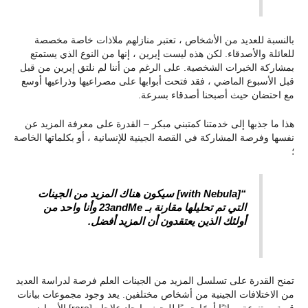
بالنسبة للعديد من الأشخاص ، تعتبر منازلهم ملاذات خاصة مخصصة
للعائلة والأصدقاء. لكن هذه ليست إيرين ، إنها من النوع الذي يستمتع
بمشاركة الخبرات الشخصية. على الرغم من أننا لم نلتق إيرين من قبل
قبل الأسبوع الماضي ، فقد فتحت أبوابها على مصراعيها وذراعيها أوسع
مع احتضان حيث أصبحنا أصدقاء بسرعة.
هذا ما جذبها إلى خدمتنا كمتبني مبكر – القدرة على معرفة المزيد عن
نفسها وفرصة المشاركة في القصة الجينية للإنسانية ، أو بكلماتها الخاصة
؛
“[with Nebula] سيكون هناك المزيد من الجينات
التي تم تحليلها مقارنة بـ 23andMe وأنا واحد من
أولئك الذين يعتقدون أن المزيد أفضل.
تمنح القدرة على تسلسل المزيد من الجينات العلم فرصة لدراسة العديد
من الاختلافات الجينية من أشخاص مختلفين. يعد وجود مجموعات بيانات
قوية ومتنوعة وراثيًا أمرًا حيويًا للبحث وإيجاد علاجات[rare] الأمراض.