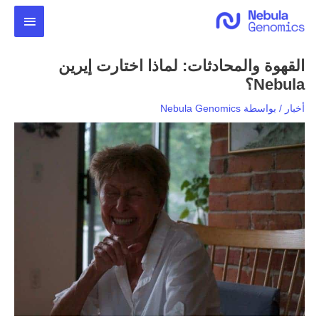
خطي
القائمة
لى
لمحتوى
الرئيس
القهوة والمحادثات: لماذا اختارت إيرين
Nebula؟
أخبار
/ بواسطة
Nebula Genomics