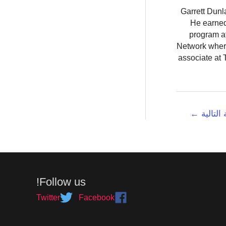
Garrett Dunl
He earned
program at
Network where
associate at 
 التالية
←
Follow us!
Twitter
Facebook