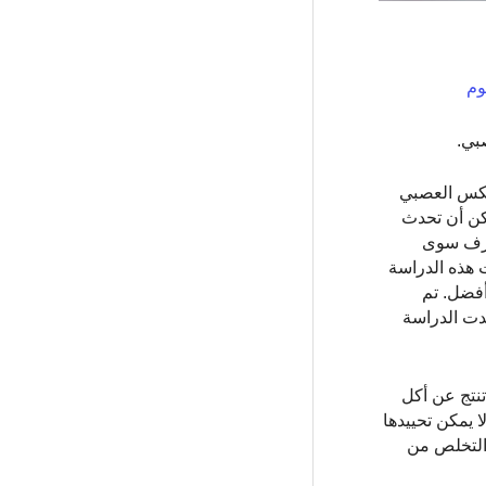
وم
تنكس العصبي
كن أن تحدث
ُعرف سوى
 من مرض البريون المعروف بمرض كروتزفيلد جاكوب المتقطع (sCJD). فحصت هذه الدراسة
ل أفضل. تم
جدت الدراسة
تنتج عن أكل
 يمكن تحييدها
التخلص من