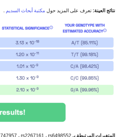
نتائج العينة:
تعرف على المزيد حول
مكتبة أبحاث السديم
.
المتغيرات المرتبطة بـ sCJD:
3747957 ، rs2267161 ، rs6498552