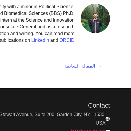
y with a minor in Political Science.
and Biomedical Sciences (BBS) Ph.D.
intern at the Science and Innovation
 Consulate-General and as a research
ation and writing. You can read more
publications on
LinkedIn
and
ORCID
تصفّح
→
المقالة السابقة
المقالات
Contact
tewart Avenue, Suite 200, Garden City, NY 11530,
USA