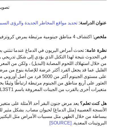
تصوير 
عنوان الدراسة:
تحديد مواقع المخاطر الجديدة والرؤى السب
ملخص:
اكتشاف 4 مناطق جينومية مرتبطة بمرض كروتزفيلد جاكوب المتقطع ، وهو شكل من أشكال مرض البريون التنكسي العصبي.
نظرة عامة:
تحدث أمراض البريون في الدماغ عندما تنثني بعض
في الحدوث نتيجة لهذا التكتل الذي يؤدي إلى شكل تدريجي 
من خلال استهلاك اللحوم المصابة (البديل) ، ولكن من المعر
على مستوى الجينوم أكثر من 00
العثور على أربع مناطق من الجينوم مرتبطة ارتباطًا وثيقًا 
متغيرات أخرى بالقرب من الجينات المعروفة باسم GAL3ST1 و STX6 و BMERB1.
هل كنت تعلم؟
يعد مرض جنون البقر أحد الأمثلة على متغير 
الأنسجة العصبية (مثل الدماغ) لحيوان مصاب. بشكل مثير للده
ببساطة من خلال الطهي مثل مسببات الأمراض مثل البكتيري
البروتينات المعدية.
[SOURCE]