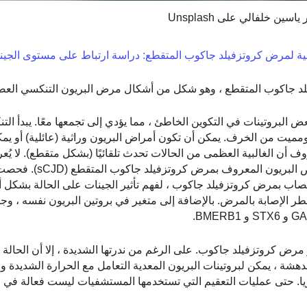
ياسين خلفالي على Unsplash
بية لمرض كروتزفيلد جاكوب المتقطع: دراسة ارتباط على مستوى الجين
 البروتينات في التكوين الخاطئ ، مما يؤدي إلى تجمعها معًا. يبدأ ال
ومميت من الخرف. يمكن أن تكون أمراض البريون وراثية (عائلية) أو يم
وف أن الغالبية العظمى من الحالات تحدث تلقائيًا (بشكل متقطع). لا ي
القليل عما قد يجعل الفرد أكثر عرضة للإصابة بنوع
50 فرد من أصل أوروبي مصاب بمرض كروتزفيلد جاكوب ، لفهم تأثير الجينات على الحالة بشك
بخطر الإصابة بالمرض. بالإضافة إلى متغير في بروتين البريون نفسه ، و
مرض كروتزفيلد جاكوب. على الرغم من ندرتها الشديدة ، إلا أن الحالة 
شة ، يمكن لبروتينات البريون المعدية التعامل مع الحرارة الشديدة ولا
ا. حتى عمليات التعقيم التي تستخدمها المستشفيات ليست فعالة في 