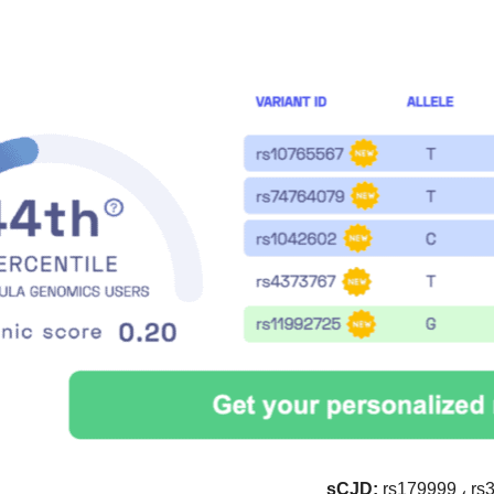
rs179999 ، rs