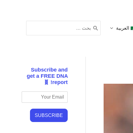
البحث
العربية
عن:
Subscribe and
get a FREE DNA
report! 🧬
SUBSCRIBE