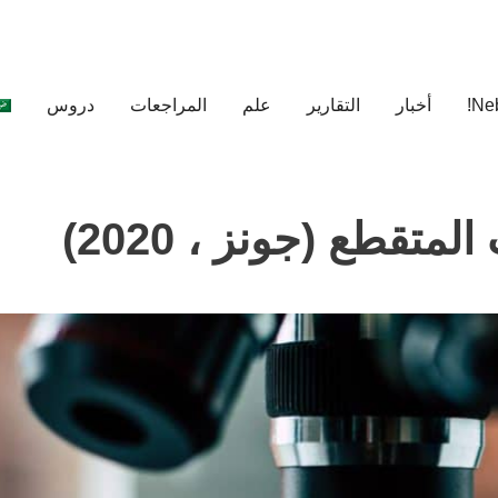
أخبار
التقارير
علم
المراجعات
دروس
قطع (جونز ، 2020)