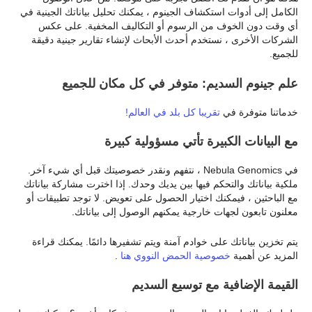
الكامل إلى أدوات استكشاف الجينوم ، يمكنك تحليل بياناتك الجينية في
أي وقت دون الخوف من الرسوم أو التكاليف المخفية. على عكس
الشركات الأخرى ، نستخدم أحدث الأبحاث لإنشاء تقارير جينية دقيقة
للجميع.
علم جينوم السديم: متوفر في كل مكان للجميع
خدماتنا متوفرة في
تقريبا كل بلد في العالم!
مع البيانات الكبيرة تأتي مسؤولية كبيرة
في Nebula Genomics ، نتفهم ونقدر خصوصيتك قبل أي شيء آخر.
ملكية بياناتك والتحكم فيها بين يديك وحدك. إذا اخترت مشاركة بياناتك
مع الباحثين ، فيمكنك اختيار الحصول على تعويض. لا توجد تطبيقات أو
معلنون تابعون لجهات خارجية يمكنهم الوصول إلى بياناتك.
يتم تخزين بياناتك على خوادم آمنة ويتم تشفيرها دائمًا. يمكنك قراءة
المزيد عن أهمية
خصوصية الحمض النووي هنا
.
القيمة الإضافية مع توسيع السديم