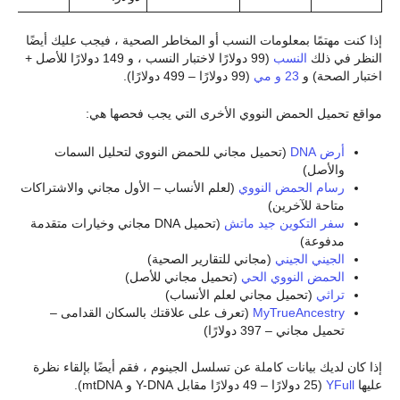
إذا كنت مهتمًا بمعلومات النسب أو المخاطر الصحية ، فيجب عليك أيضًا
النظر في ذلك
النسب
(99 دولارًا لاختبار النسب ، و 149 دولارًا للأصل +
اختبار الصحة) و
23 و مي
(99 دولارًا – 499 دولارًا).
مواقع تحميل الحمض النووي الأخرى التي يجب فحصها هي:
أرض DNA
(تحميل مجاني للحمض النووي لتحليل السمات
والأصل)
رسام الحمض النووي
(لعلم الأنساب – الأول مجاني والاشتراكات
متاحة للآخرين)
سفر التكوين جيد ماتش
(تحميل DNA مجاني وخيارات متقدمة
مدفوعة)
الجيني الجيني
(مجاني للتقارير الصحية)
الحمض النووي الحي
(تحميل مجاني للأصل)
تراثي
(تحميل مجاني لعلم الأنساب)
MyTrueAncestry
(تعرف على علاقتك بالسكان القدامى –
تحميل مجاني – 397 دولارًا)
إذا كان لديك بيانات كاملة عن تسلسل الجينوم ، فقم أيضًا بإلقاء نظرة
عليها
YFull
(25 دولارًا – 49 دولارًا مقابل Y-DNA و mtDNA).