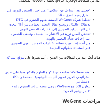
عدد من المقالات الإخبارية. لنراجع تغطية WeGene الصحفية.
“جعلني هذا أتساءل عن أسلافي”: هل اختبار الحمض النووي في
المنزل يفهم العرق حقًا؟
تخطط شركة WeGene الصينية لعلوم الجينوم في DTC
للانطلاق عالميًا ، وتوسيع نطاق البحث الجماعي
من أنا؟ البحث
عن التراث يقود الصينيين إلى اختبارات الحمض النووي
تحتضن الصين ثورة في الاختبارات الجينية ، وتسعى للحصول
على إجابات بشأن المصير والهوية
من أنت، إنت مين؟ تساعد اختبارات الحمض النووي الصينيين
على استعادة خطواتهم القديمة
هناك أيضًا عدد من المقالات من الصين ، أعيد نشرها على
موقع الشركة
:
توقع WeGene وجامعة هونغ كونغ للعلوم والتكنولوجيا على تعاون
استراتيجي لتعزيز تطوير البيانات الجينومية الضخمة والذكاء
الاصطناعي
تتعاون BGI مع WeGene ، وهي منصة بيانات الجينوم ، لبدء
“عصر جينوم الجميع”
مراجعات WeGene