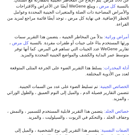
بالنسبة
كل مرض
، ويبلغ WeGene أيضًا عن الأعراض والاقتراحات
والأمراض المصاحبة ذات الصلة والمتغيرات الجينية المحددة وعوامل
الخطر الإضافية. في نهاية كل مرض ، توجد أيضًا قائمة مراجع لمزيد من
القراءة.
أمراض وراثية:
بدلاً من المخاطر الجينية ، يتضمن هذا التقرير سمات
ورثها المستخدم بناءً على جينات أو طفرات مفردة. بالنسبة
كل مرض
،
تقارير WeGene عدد الجينات التي تساهم في المرض. كما أنها توفر
متوسط عمر البداية والكشف والمواضع الجينية المحددة والمزيد.
أدلة المخدرات:
يسلط هذا التقرير الضوء على الجرعة المثلى المتوقعة
لعدد من الأدوية المختلفة.
الخصائص الجينية:
تم تسليط الضوء على عدد من السمات الجينية.
تتضمن التقارير فصيلة الدم ، والميل إلى النوم العميق ، والطول الوراثي
، والمزيد.
خصائص الجلد:
يتضمن هذا التقرير قابلية المستخدم للتسمير ، والنمش ،
وجفاف الجلد ، والتحكم في الزيوت ، والسيلوليت ، والمزيد.
الصفات النفسية:
ينقسم هذا التقرير إلى نوع الشخصية ، والميل إلى