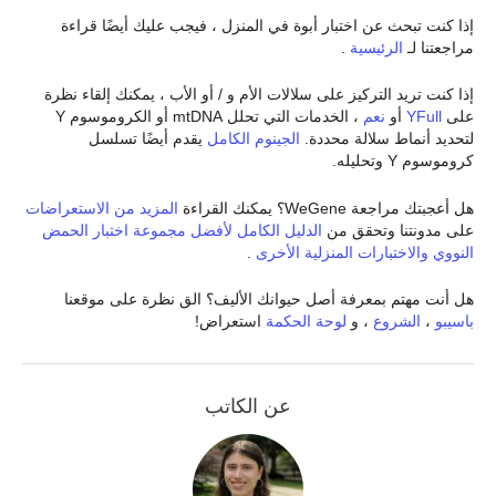
إذا كنت تبحث عن اختبار أبوة في المنزل ، فيجب عليك أيضًا قراءة
مراجعتنا لـ
الرئيسية
.
إذا كنت تريد التركيز على سلالات الأم و / أو الأب ، يمكنك إلقاء نظرة
على
YFull
أو
نعم
، الخدمات التي تحلل mtDNA أو الكروموسوم Y
لتحديد أنماط سلالة محددة.
الجينوم الكامل
يقدم أيضًا تسلسل
كروموسوم Y وتحليله.
هل أعجبتك مراجعة WeGene؟ يمكنك القراءة
المزيد من الاستعراضات
على مدونتنا وتحقق من
الدليل الكامل لأفضل مجموعة اختبار الحمض
النووي والاختبارات المنزلية الأخرى
.
هل أنت مهتم بمعرفة أصل حيوانك الأليف؟ الق نظرة على موقعنا
باسيبو
،
الشروع
، و
لوحة الحكمة
استعراض!
عن الكاتب