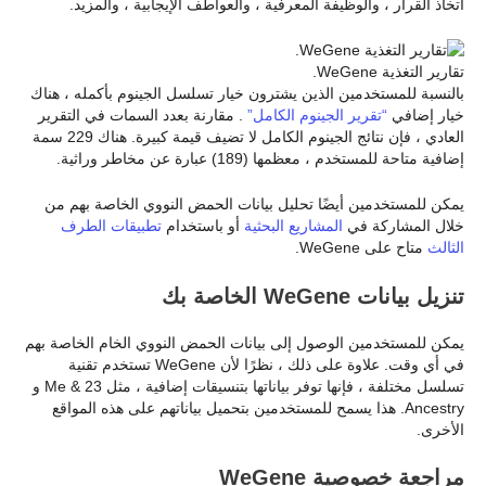
اتخاذ القرار ، والوظيفة المعرفية ، والعواطف الإيجابية ، والمزيد.
تقارير التغذية WeGene.
بالنسبة للمستخدمين الذين يشترون خيار تسلسل الجينوم بأكمله ، هناك
خيار إضافي
“تقرير الجينوم الكامل”
. مقارنة بعدد السمات في التقرير
العادي ، فإن نتائج الجينوم الكامل لا تضيف قيمة كبيرة. هناك 229 سمة
إضافية متاحة للمستخدم ، معظمها (189) عبارة عن مخاطر وراثية.
يمكن للمستخدمين أيضًا تحليل بيانات الحمض النووي الخاصة بهم من
خلال المشاركة في
المشاريع البحثية
أو باستخدام
تطبيقات الطرف
الثالث
متاح على WeGene.
تنزيل بيانات WeGene الخاصة بك
يمكن للمستخدمين الوصول إلى بيانات الحمض النووي الخام الخاصة بهم
في أي وقت. علاوة على ذلك ، نظرًا لأن WeGene تستخدم تقنية
تسلسل مختلفة ، فإنها توفر بياناتها بتنسيقات إضافية ، مثل 23 & Me و
Ancestry. هذا يسمح للمستخدمين بتحميل بياناتهم على هذه المواقع
الأخرى.
مراجعة خصوصية WeGene