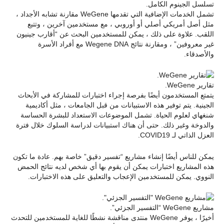
تسلسل الجينوم الكامل.
تشمل الخدمات الإضافية التي تقدمها WeGene مقارنة تشابه الأجداد ،
مثل أصل أمريكي أصلي أو أوروبي ، مع مستخدمين آخرين ، وتتبع
اللقب. علاوة على ذلك ، يمكن للمستخدمين البحث عن “أقارب جينيون
غير معروفين” ، ومقارنة نتائج Wegene DNA مع أفراد الأسرة
والأصدقاء.
تقارير WeGene.
يتمتع المستخدمون أيضًا بفرصة إجراء اختبارات للمشاركة في الأبحاث
الجينية. يتم توفير هذه الاستبيانات من قبل الجامعات ، مثل أكاديمية
شنغهاي لعلوم الحياة. تشمل الموضوعات الاستعداد للبشرة الحساسة
والدوخة وغير ذلك. حتى أن هناك استبيانات لدراسة السلوك خلال فترة
العزل الذاتي لـ COVID19.
يمكن للناس أيضًا إنشاء مشاريع “تفسير دقيق” خاصة بهم. عادة ما تكون
هذه المشاريع اختبارات يمكن أن يقوم بها أي شخص لديه نتائج الحمض
النووي. يمكن للمستخدمين الإعجاب والتعليق على هذه الاختبارات.
مشاريع WeGene “التفسير الجزئي”.
أخيرًا ، يوفر WeGene منتدى مناقشة نشطًا للغاية للمستخدمين للتحدث