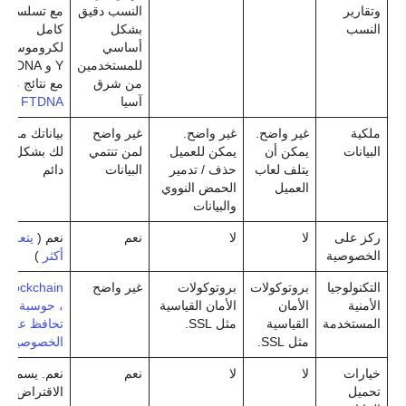
وتقارير
النسب دقيق
مع تسلسل
النسب
بشكل
كامل
أساسي
لكروموسوم
للمستخدمين
Y و mtDNA
من شرق
مع نتائج من
آسيا
FTDNA
ملكية
غير واضح.
غير واضح.
غير واضح
بياناتك ملك
البيانات
يمكن أن
يمكن للعميل
لمن تنتمي
لك بشكل
يتلف لعاب
حذف / تدمير
البيانات
دائم
العميل
الحمض النووي
والبيانات
ركز على
لا
لا
نعم
نعم (
يتعلم
الخصوصية
أكثر
)
التكنولوجيا
بروتوكولات
بروتوكولات
غير واضح
Blockchain
الأمنية
الأمان
الأمان القياسية
، حوسبة
المستخدمة
القياسية
مثل SSL.
تحافظ على
مثل SSL.
الخصوصية
خيارات
لا
لا
نعم
نعم. يسمح
تحميل
الاقتراض