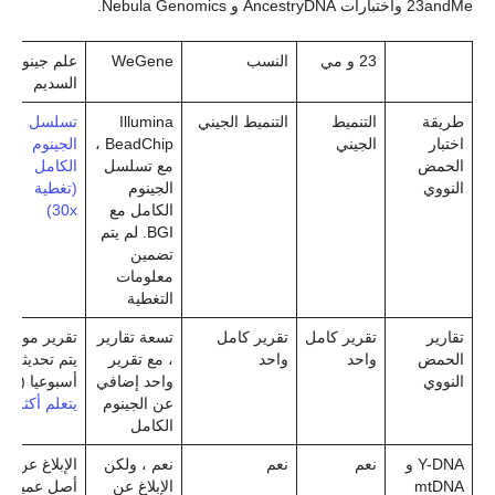
23andMe واختبارات AncestryDNA و Nebula Genomics.
23 و مي
النسب
WeGene
علم جينوم
السديم
طريقة
التنميط
التنميط الجيني
Illumina
تسلسل
اختبار
الجيني
BeadChip ،
الجينوم
الحمض
مع تسلسل
الكامل
النووي
الجينوم
(تغطية
الكامل مع
30x)
BGI. لم يتم
تضمين
معلومات
التغطية
تقارير
تقرير كامل
تقرير كامل
تسعة تقارير
تقرير موسع
الحمض
واحد
واحد
، مع تقرير
يتم تحديثه
النووي
واحد إضافي
أسبوعيا (
عن الجينوم
يتعلم أكثر
)
الكامل
Y-DNA و
نعم
نعم
نعم ، ولكن
الإبلاغ عن
mtDNA
الإبلاغ عن
أصل عميق