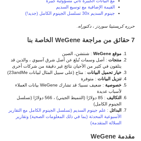
مع البيانات الكبيرة تأتي مسؤولية كبيرة
القيمة الإضافية مع توسيع السديم
جينوم السديم 30x تسلسل الجينوم الكامل (جديد!)
حرره كريستينا سوردز ، دكتوراه.
7 حقائق من مراجعة WeGene الخاصة بنا
موقع WeGene
: شنتشن، الصين
منتجات
: أصل وسمات تُبلغ عن أصل شرق آسيوي ، والذين قد
يتلقون في كثير من الأحيان نتائج غير دقيقة من شركات أخرى
خيار تحميل البيانات
: متاح (على سبيل المثال لبيانات 23andMe)
تنزيل البيانات
: متوفرة
خصوصية
: ضعيف نسبيا؛ قد تشارك WeGene بيانات العملاء
لأسباب عديدة
التكاليف
: 85 دولارًا (التنميط الجيني) ، 566 دولارًا (تسلسل
الجينوم الكامل)
البدائل
:
علم جينوم السديم (تسلسل الجينوم الكامل مع التقارير
الأسبوعية المحدثة (بما في ذلك المعلومات الصحية) وتقارير
السلالة المتقدمة)
مقدمة WeGene