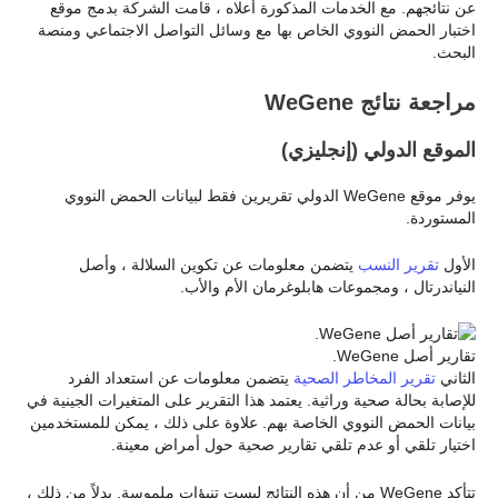
عن نتائجهم. مع الخدمات المذكورة أعلاه ، قامت الشركة بدمج موقع
اختبار الحمض النووي الخاص بها مع وسائل التواصل الاجتماعي ومنصة
البحث.
مراجعة نتائج WeGene
الموقع الدولي (إنجليزي)
يوفر موقع WeGene الدولي تقريرين فقط لبيانات الحمض النووي
المستوردة.
الأول
تقرير النسب
يتضمن معلومات عن تكوين السلالة ، وأصل
النياندرتال ، ومجموعات هابلوغرمان الأم والأب.
تقارير أصل WeGene.
الثاني
تقرير المخاطر الصحية
يتضمن معلومات عن استعداد الفرد
للإصابة بحالة صحية وراثية. يعتمد هذا التقرير على المتغيرات الجينية في
بيانات الحمض النووي الخاصة بهم. علاوة على ذلك ، يمكن للمستخدمين
اختيار تلقي أو عدم تلقي تقارير صحية حول أمراض معينة.
تتأكد WeGene من أن هذه النتائج ليست تنبؤات ملموسة. بدلاً من ذلك ،