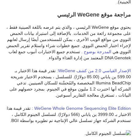
الجينية).
مراجعة موقع WeGene الرئيسي
يحتوي موقع WeGene الرئيسي ، والذي يتم عرضه باللغة الصينية فقط ،
على مجموعة رائعة من الخدمات. بالإضافة إلى استيراد بيانات الحمض
النووي من مواقع الويب الأخرى ، يمكن للمستخدمين أيضًا إرسال لعابهم
لإجراء اختبار الحمض النووي. جميع خطوات شراء واستلام تقرير الحمض
النووي هي
المدرجة بوضوح
. تستخدم جميع الاختبارات أنبوب جمع لعاب
DNA Genotek المعتمد من إدارة الغذاء والدواء.
الإصدار القياسي 2.0 من كشف WeGene:
تقدر قيمة هذا الاختبار بـ
599.00 ين ياباني (85.00 دولارًا). للتسلسل ، يستخدم الاختبار شريحة
Illumina BeadChip المخصصة والمُحسَّنة للسكان الصينيين. تدعي
الشركة أنها اختبرت 1.2 مليون موقع في الجينوم. بمجرد حصولهم على
البيانات ، تستغرق معالجة التقارير أسبوعين.
WeGene Whole Genome Sequencing Elite Edition
: تقدر قيمة هذا
الاختبار بـ 3999.00 ين ياباني (566 دولارًا). لتسلسل الجينوم الكامل ،
تستخدم الشركة جهاز تسلسل عالي الإنتاجية تم تطويره بواسطة BGI.