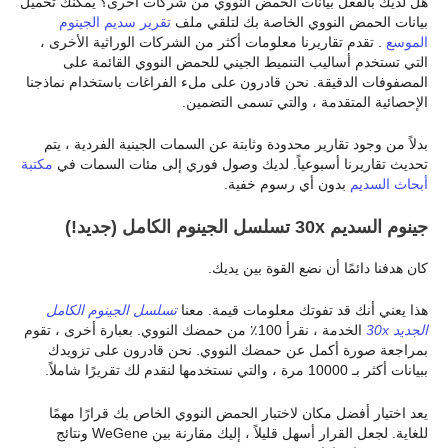
هل لديك بالفعل بيانات الحمض النووي من شركات أخرى؟ يمكنك تحميل
بيانات الحمض النووي الخاصة بك لتلقي ملف
تقرير سديم الجينوم
الموسع
. تقدم تقاريرنا معلومات أكثر من الشركات الوراثية الأخرى ،
التي تستخدم أساليب التنميط الجيني للحمض النووي القائمة على
المصفوفات الدقيقة. نحن قادرون على ملء الفراغات باستخدام نماذجنا
الإحصائية المتقدمة ، والتي تسمى التضمين.
بدلاً من وجود تقارير محدودة وثابتة عن السمات الجينية الفردية ، يتم
تحديث تقاريرنا أسبوعياً. لديك وصول فوري إلى مئات السمات في
مكتبة
أبحاث السديم
بدون أي رسوم خفية.
جينوم السديم 30x تسلسل الجينوم الكامل (جديد!)
كان هدفنا دائمًا أن نضع القوة بين يديك.
هذا يعني أنك قد تفوتك معلومات قيمة. معنا
تسلسل الجينوم الكامل
الجديد 30x
الخدمة ، نقرأ 100٪ من حمضك النووي. بعبارة أخرى ، تقوم
بمراجعة صورة أكمل عن حمضك النووي. نحن قادرون على تزويدك
ببيانات أكثر بـ 10000 مرة ، والتي نستخدمها لنقدم لك تقريرًا شاملاً.
يعد اختيار أفضل مكان لاختبار الحمض النووي الخاص بك قرارًا مهمًا
للغاية. لجعل القرار أسهل قليلاً ، إليك مقارنة بين WeGene ونتائج