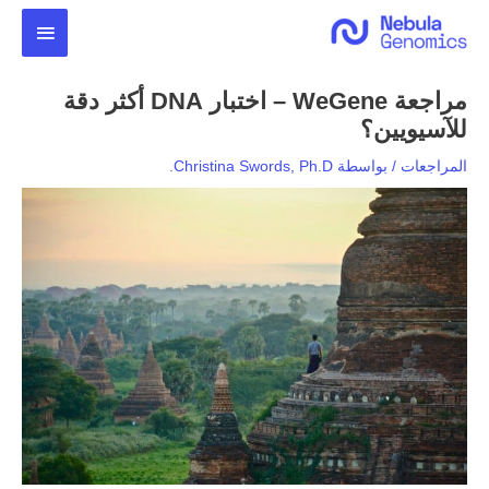
خطي
القائمة
لى
لمحتوى
الرئيس
مراجعة WeGene – اختبار DNA أكثر دقة
للآسيويين؟
المراجعات
/ بواسطة
Christina Swords, Ph.D.