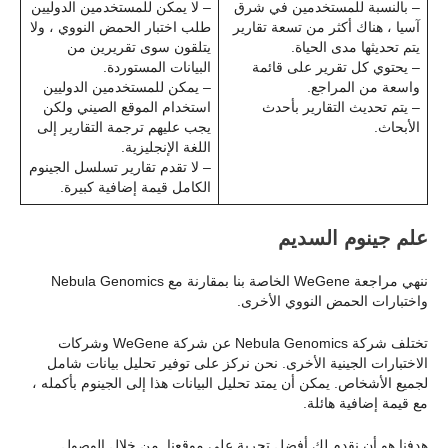
– بالنسبة للمستخدمين في شرق
– لا يمكن للمستخدمين الدوليين
آسيا ، هناك أكثر من تسعة تقارير
طلب اختبار الحمض النووي ، ولا
يتم تحديثها مدى الحياة.
يتلقون سوى تقريرين من
– يحتوي كل تقرير على قائمة
البيانات المستوردة.
واسعة من المراجع.
– يمكن للمستخدمين الدوليين
– يتم تحديث التقارير بأحدث
استخدام الموقع الصيني ولكن
الأبحاث.
يجب عليهم ترجمة التقارير إلى
اللغة الإنجليزية.
– لا تقدم تقارير تسلسل الجينوم
الكامل قيمة إضافية كبيرة.
علم جينوم السديم
ننهي مراجعة WeGene الخاصة بنا بمقارنة مع Nebula Genomics
واختبارات الحمض النووي الأخرى.
تختلف شركة Nebula Genomics عن شركة WeGene وشركات
الاختبارات الجينية الأخرى. نحن نركز على توفير تحليل بيانات شامل
لجميع الأشخاص. يمكن أن يمتد تحليل البيانات هذا إلى الجينوم بأكمله ،
مع قيمة إضافية هائلة.
هدفنا هو أن نقدم لك أفضل تجربة على موقعنا. من خلال الوصول