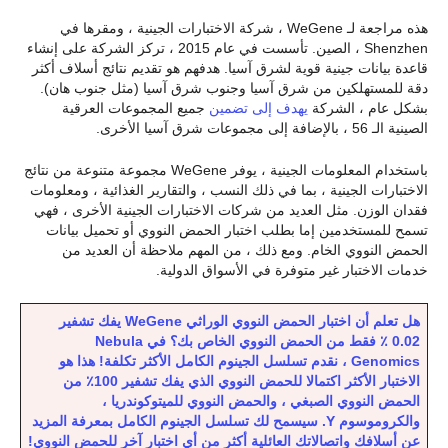
هذه مراجعة لـ WeGene ، شركة الاختبارات الجينية ، ومقرها في
Shenzhen ، الصين. تأسست في عام 2015 ، تركز الشركة على إنشاء
قاعدة بيانات جينية قوية لشرق آسيا. هدفهم هو تقديم نتائج أسلاف أكثر
دقة للمستهلكين من شرق آسيا وجنوب شرق آسيا (مثل جنوب هان).
بشكل عام ، الشركة
يهدف إلى تضمين
جميع المجموعات العرقية
الصينية الـ 56 ، بالإضافة إلى مجموعات شرق آسيا الأخرى.
باستخدام المعلومات الجينية ، يوفر WeGene مجموعة متنوعة من نتائج
الاختبارات الجينية ، بما في ذلك النسب ، والتقارير الغذائية ، ومعلومات
فقدان الوزن. مثل العديد من شركات الاختبارات الجينية الأخرى ، فهي
تسمح للمستخدمين إما بطلب اختبار الحمض النووي أو تحميل بيانات
الحمض النووي الخام. ومع ذلك ، من المهم ملاحظة أن العديد من
خدمات الاختبار غير متوفرة في الأسواق الدولية.
هل تعلم أن اختبار الحمض النووي الوراثي WeGene يفك تشفير
0.02 ٪ فقط من الحمض النووي الخاص بك؟ في Nebula
Genomics ، نقدم تسلسل الجينوم الكامل الأكثر تكلفة! هذا هو
الاختبار الأكثر اكتمالا للحمض النووي الذي يفك تشفير 100٪ من
الحمض النووي الصبغي ، والحمض النووي للميتوكوندريا ،
والكروموسوم Y. سيسمح لك تسلسل الجينوم الكامل بمعرفة المزيد
عن أسلافك واتصالاتك العائلية أكثر من أي اختبار آخر للحمض النووي!