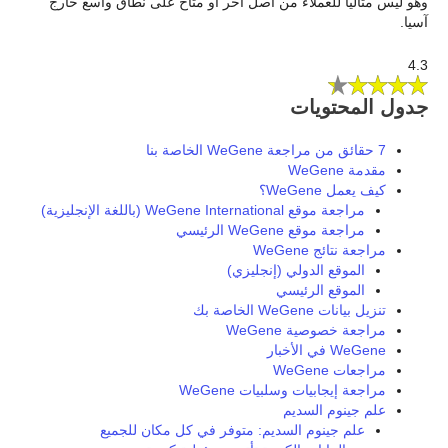
وهو ليس مثاليًا للعملاء من أصل آخر أو متاح على نطاق واسع خارج
آسيا.
4.3
جدول المحتويات
7 حقائق من مراجعة WeGene الخاصة بنا
مقدمة WeGene
كيف يعمل WeGene؟
مراجعة موقع WeGene International (باللغة الإنجليزية)
مراجعة موقع WeGene الرئيسي
مراجعة نتائج WeGene
الموقع الدولي (إنجليزي)
الموقع الرئيسي
تنزيل بيانات WeGene الخاصة بك
مراجعة خصوصية WeGene
WeGene في الأخبار
مراجعات WeGene
مراجعة إيجابيات وسلبيات WeGene
علم جينوم السديم
علم جينوم السديم: متوفر في كل مكان للجميع