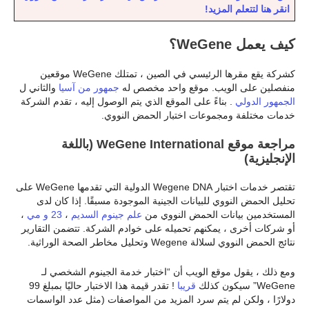
انقر هنا لتتعلم المزيد!
كيف يعمل WeGene؟
كشركة يقع مقرها الرئيسي في الصين ، تمتلك WeGene موقعين
منفصلين على الويب. موقع واحد مخصص له
جمهور من آسيا
والثاني ل
الجمهور الدولي
. بناءً على الموقع الذي يتم الوصول إليه ، تقدم الشركة
خدمات مختلفة ومجموعات اختبار الحمض النووي.
مراجعة موقع WeGene International (باللغة
الإنجليزية)
تقتصر خدمات اختبار Wegene DNA الدولية التي تقدمها WeGene على
تحليل الحمض النووي للبيانات الجينية الموجودة مسبقًا. إذا كان لدى
المستخدمين بيانات الحمض النووي من
علم جينوم السديم
،
23 و مي
،
أو شركات أخرى ، يمكنهم تحميله على خوادم الشركة. تتضمن التقارير
نتائج الحمض النووي لسلالة Wegene وتحليل مخاطر الصحة الوراثية.
ومع ذلك ، يقول موقع الويب أن “اختبار خدمة الجينوم الشخصي لـ
WeGene” سيكون كذلك
قريبا
! تقدر قيمة هذا الاختبار حاليًا بمبلغ 99
دولارًا ، ولكن لم يتم سرد المزيد من المواصفات (مثل عدد الواسمات