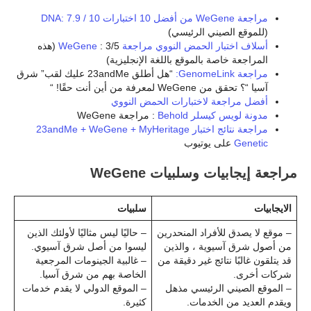
مراجعة WeGene من أفضل 10 اختبارات DNA: 7.9 / 10
(للموقع الصيني الرئيسي)
أسلاف اختبار الحمض النووي مراجعة WeGene
: 3/5 (هذه
المراجعة خاصة بالموقع باللغة الإنجليزية)
مراجعة GenomeLink:
“هل أطلق 23andMe عليك لقب” شرق
آسيا “؟ تحقق من WeGene لمعرفة من أين أنت حقًا! “
أفضل مراجعة لاختبارات الحمض النووي
مدونة لويس كيسلر Behold
: مراجعة WeGene
مراجعة نتائج اختبار 23andMe + WeGene + MyHeritage
Genetic
على يوتيوب
مراجعة إيجابيات وسلبيات WeGene
الايجابيات
سلبيات
– موقع لا يصدق للأفراد المنحدرين
– حاليًا ليس مثاليًا لأولئك الذين
من أصول شرق آسيوية ، والذين
ليسوا من أصل شرق آسيوي.
قد يتلقون غالبًا نتائج غير دقيقة من
– غالبية الجينومات المرجعية
شركات أخرى.
الخاصة بهم من شرق آسيا.
– الموقع الصيني الرئيسي مذهل
– الموقع الدولي لا يقدم خدمات
ويقدم العديد من الخدمات.
كثيرة.