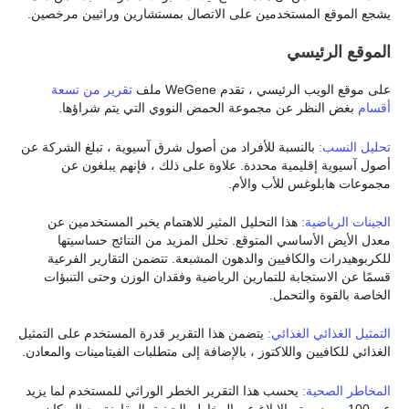
يشجع الموقع المستخدمين على الاتصال بمستشارين وراثيين مرخصين.
الموقع الرئيسي
على موقع الويب الرئيسي ، تقدم WeGene ملف
تقرير من تسعة
أقسام
بغض النظر عن مجموعة الحمض النووي التي يتم شراؤها.
تحليل النسب:
بالنسبة للأفراد من أصول شرق آسيوية ، تبلغ الشركة عن
أصول آسيوية إقليمية محددة. علاوة على ذلك ، فإنهم يبلغون عن
مجموعات هابلوغس للأب والأم.
الجينات الرياضية:
هذا التحليل المثير للاهتمام يخبر المستخدمين عن
معدل الأيض الأساسي المتوقع. تحلل المزيد من النتائج حساسيتها
للكربوهيدرات والكافيين والدهون المشبعة. تتضمن التقارير الفرعية
قسمًا عن الاستجابة للتمارين الرياضية وفقدان الوزن وحتى التنبؤات
الخاصة بالقوة والتحمل.
التمثيل الغذائي الغذائي:
يتضمن هذا التقرير قدرة المستخدم على التمثيل
الغذائي للكافيين واللاكتوز ، بالإضافة إلى متطلبات الفيتامينات والمعادن.
المخاطر الصحية:
يحسب هذا التقرير الخطر الوراثي للمستخدم لما يزيد
عن 100 مرض. يتم الإبلاغ عن المخاطر الجينية بالمقارنة مع السكان.