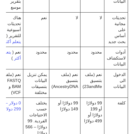
البيانات
بتقرير
موسع
تحديثات
لا
لا
نعم
هناك
مجانية
تحديثات
على
أسبوعية
أساس
للتقرير (
بحث جديد
يتعلم أكثر
)
أدوات
محدود
محدود
محدود
نعم (
يتعلم
لاستكشاف
أكثر
)
البيانات
الدخول
نعم (ملف
نعم (ملف
يمكن تنزيل
نعم (ملفات
الى
بتنسيق
بتنسيق
البيانات
FASTQ و
البيانات
23andMe)
AncestryDNA)
بتنسيقات
BAM و
مختلفة
VCF)
كلفة
99 دولارًا
99 دولارًا أو
يختلف
0 دولار –
أو 199
149 دولارًا
حسب
299 دولارًا
دولارًا أو
الاحتياجات
499 دولارًا
الفردية. 99
دولارًا – 566
دولارًا