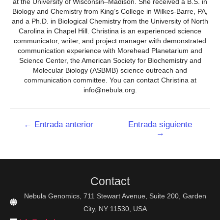
at the University of Wisconsin–Madison. She received a B.S. in
Biology and Chemistry from King’s College in Wilkes-Barre, PA,
and a Ph.D. in Biological Chemistry from the University of North
Carolina in Chapel Hill. Christina is an experienced science
communicator, writer, and project manager with demonstrated
communication experience with Morehead Planetarium and
Science Center, the American Society for Biochemistry and
Molecular Biology (ASBMB) science outreach and
communication committee. You can contact Christina at
info@nebula.org.
Navegación
←
Entrada anterior
Entrada siguiente
→
de
entradas
Contact
Nebula Genomics, 711 Stewart Avenue, Suite 200, Garden
City, NY 11530, USA