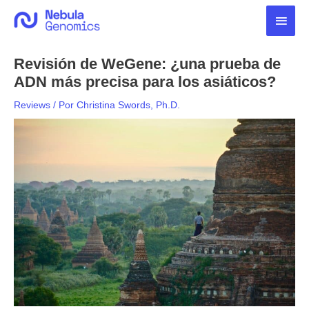
Ir
Men
al
contenido
princ
Revisión de WeGene: ¿una prueba de
ADN más precisa para los asiáticos?
Reviews
/ Por
Christina Swords, Ph.D.