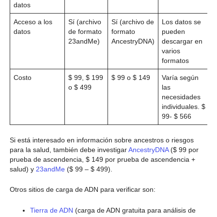
datos
Acceso a los
Sí (archivo
Sí (archivo de
Los datos se
datos
de formato
formato
pueden
23andMe)
AncestryDNA)
descargar en
varios
formatos
Costo
$ 99, $ 199
$ 99 o $ 149
Varía según
o $ 499
las
necesidades
individuales. $
99- $ 566
Si está interesado en información sobre ancestros o riesgos
para la salud, también debe investigar
AncestryDNA
($ 99 por
prueba de ascendencia, $ 149 por prueba de ascendencia +
salud) y
23andMe
($ 99 – $ 499).
Otros sitios de carga de ADN para verificar son:
Tierra de ADN
(carga de ADN gratuita para análisis de