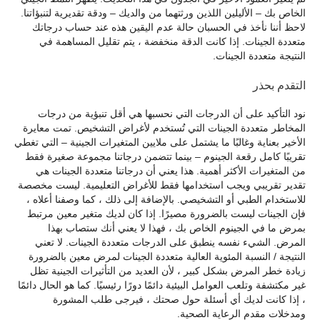
الخاص بك – الأليلين اللذين ورثتهما من والديك – ودقة تقديرية لتنبؤاتنا.
لاحظ أننا نأخذ في الحسبان حالة عدم اليقين هذه عند حساب درجاتك
متعددة الجينات. إذا كانت الدقة منخفضة ، يتم تقليل المساهمة في
النتيجة متعددة الجينات.
التقدم بحذر
نود التأكيد على أن الدرجات التي نحسبها هي أقل تنبؤية من درجات
المخاطر متعددة الجينات التي تُستخدم لأغراض التشخيص. تمت معايرة
الأخير بعناية وغالبًا ما يشتمل على ملايين المتغيرات الجينية – التي تغطي
تقريبًا كامل رقعة الجينوم – بينما تتضمن درجاتنا مجموعة صغيرة فقط
من المتغيرات الأكثر أهمية. هذا يعني أن درجاتنا متعددة الجينات هي
تقدير تقريبي ويجب استخدامها فقط للأغراض التعليمية. ليست مخصصة
للاستخدام الطبي أو التشخيصي. بالإضافة إلى ذلك ، كما وصفنا أعلاه ،
فإن الجينات ليست بالضرورة مصيرًا. إذا كان لديك متغير معين مرتبط
بمرض ما في الجينوم الخاص بك ، فهذا لا يعني أنك ستصاب بهذا
المرض. الشيء نفسه ينطبق على الدرجات متعددة الجينات. لا تعني
النتيجة / النسبة المئوية العالية متعددة الجينات لمرض معين بالضرورة
زيادة خطر المرض بشكل كبير ، لأن العديد من التأثيرات الجينية تظل
غير مكتشفة وتلعب العوامل البيئية دائمًا دورًا رئيسيًا. كما هو الحال دائمًا
، إذا كانت لديك أي أسئلة حول صحتك ، فيرجى طلب المشورة
ومدخلات مقدم الرعاية الصحية.