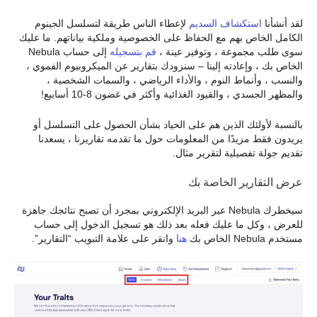
لقد أنشأنا
استكشاف السديم
لإعطاء الناس طريقة لتسلسل الجينوم
الكامل الخاص بهم مع الحفاظ على الخصوصية وملكية بياناتهم. ما عليك
سوى طلب مجموعة ، وتوفير عينة ،
قم بتسجيله
إلى حساب Nebula
الخاص بك ، وإعادته إلينا – سنزودك بتقارير عن الميكروبيوم الفموي ،
والنسب ، وأنماط النوم ، والأداء الرياضي ، والسمات الشخصية ،
والمظهر الجسدي ، والقيود الغذائية وأكثر في غضون 8-10 أسابيع!
بالنسبة لأولئك الذين هم على الحياد بشأن الحصول على التسلسل أو
يريدون فقط مزيدًا من المعلومات حول ما تقدمه تقاريرنا ، يسعدنا
تقديم جولة تفصيلية لتقرير مثال.
عرض التقارير الخاصة بك
سيخطرك Nebula عبر البريد الإلكتروني بمجرد أن تصبح نتائجك جاهزة
للعرض ، وكل ما عليك فعله بعد ذلك هو تسجيل الدخول إلى حساب
مستخدم Nebula الخاص بك
هنا
وانقر على علامة التبويب “التقارير”.