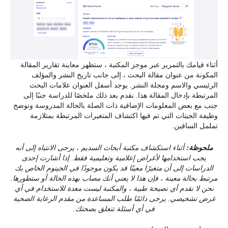
أثناء قيامك بالتمرير عبر موجز المكتبة ، ستظهر معاينة تقارير المقالة
المكونة من عنوان مقالة البحث ، إلى جانب تاريخ النشر والمؤلف
الرئيسي والاسم ومجلة النشر. يوجد أسفل العنوان علامات البحث
المرتبطة بإدخال المقالة هذا. نقدم بعد ذلك ملخصًا للدراسة جنبًا إلى
جنب مع بعض المعلومات الإضافية ذات الصلة بالحالة المدروسة ونوضح
وظيفة الجينات التي تم فيها اكتشاف المتغيرات المرتبطة بمتلازمة
تململ الساقين.
ملحوظة:
أثناء استكشاف مكتبة أبحاث السديم ، يرجى الانتباه إلى أنه
يجب استخدامها لأغراض إعلامية وتعليمية فقط. إذا أشارت إحدى
الدراسات إلى أن متغيرًا معينًا قد يكون موجودًا في الجينوم الخاص بك
مرتبط بحالة معينة ، فإن هذا لا يعني أنك مصاب بهذه الحالة أو ستطورها.
نحن لا نقدم أي نصيحة طبية ، والمكتبة ليست معدة للاستخدام في أي
غرض تشخيصي. يرجى دائمًا طلب المساعدة من مقدم الرعاية الصحية
في أي أسئلة تتعلق بصحتك.