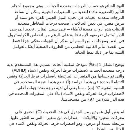
النهج الشائع هو حساب الدرجات متعددة الجينات ، وهي مجموع أحجام
التأثير (الصغيرة عادة) للعديد من المتغيرات الجينية. يمكن أن تساعد
الدرجات متعددة الجينات في تحديد الميل الجيني للفرد نحو سمة أو
مرض معين. في بعض الحالات ، أصبحت درجات المخاطر متعددة
الجينات هذه أدوات مفيدة للأطباء – على سبيل المثال ، تحديد المرضى
الذين يُحتمل تعرضهم لأزمة قلبية على الرغم من انخفاض الكوليسترول
في الدم. ومع ذلك ، من المهم أن نتذكر أن الجينات تحكي جزءًا فقط
من القصة. تتأثر الغالبية العظمى من الظروف الصحية أيضًا بالعوامل
البيئية بما في ذلك نمط الحياة.
يوضح الشكل 1 إدخالًا نموذجيًا لمكتبة أبحاث السديم. هذا المستخدم لديه
درجة متعددة الجينات لاضطراب فرط الحركة ونقص الانتباه (ADHD)
والتي تم حسابها من المتغيرات المرتبطة باضطراب فرط الحركة ونقص
الانتباه المحددة في هذه الدراسة (أ). تضع هذه النتيجة المستخدم في
النسبة المئوية 97 (ب) ، مما يعني أن لديه درجة تعدد جينات أعلى
لاضطراب فرط الحركة ونقص الانتباه (بناءً على المتغيرات المحددة في
هذه الدراسة) من 97٪ من مستخدمينا.
لم يتغير أول عمودين من الجدول في هذا التحديث (C). تحتوي على
معرفات متغيرة والأليلات – إصدارات من متغير – التي تم العثور عليها
مرتبطة بسمة أو مرض ، وهو اضطراب فرط الحركة ونقص الانتباه في
المثال في الشكل 1.