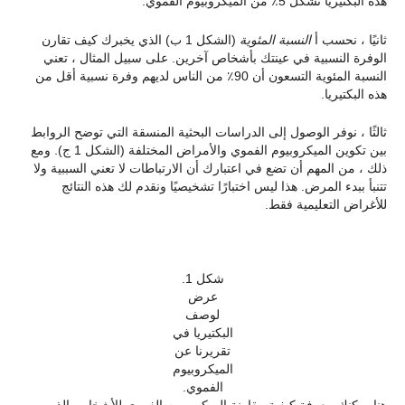
هذه البكتيريا تشكل 5٪ من الميكروبيوم الفموي.
ثانيًا ، نحسب أ
النسبة المئوية
(الشكل 1 ب) الذي يخبرك كيف تقارن
الوفرة النسبية في عينتك بأشخاص آخرين. على سبيل المثال ، تعني
النسبة المئوية التسعون أن 90٪ من الناس لديهم وفرة نسبية أقل من
هذه البكتيريا.
ثالثًا ، نوفر الوصول إلى الدراسات البحثية المنسقة التي توضح الروابط
بين تكوين الميكروبيوم الفموي والأمراض المختلفة (الشكل 1 ج). ومع
ذلك ، من المهم أن تضع في اعتبارك أن الارتباطات لا تعني السببية ولا
تتنبأ ببدء المرض. هذا ليس اختبارًا تشخيصيًا ونقدم لك هذه النتائج
للأغراض التعليمية فقط.
شكل 1.
عرض
لوصف
البكتيريا في
تقريرنا عن
الميكروبيوم
الفموي.