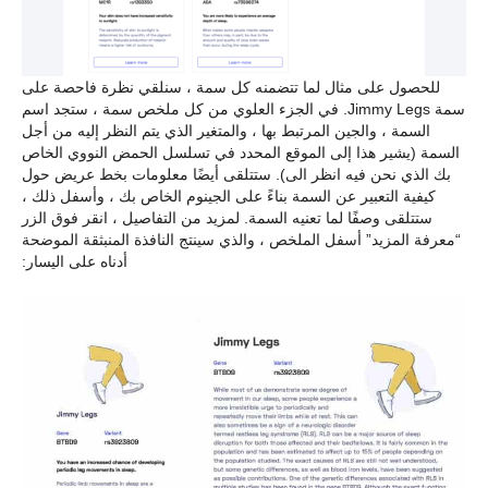
للحصول على مثال لما تتضمنه كل سمة ، سنلقي نظرة فاحصة على
سمة Jimmy Legs. في الجزء العلوي من كل ملخص سمة ، ستجد اسم
السمة ، والجين المرتبط بها ، والمتغير الذي يتم النظر إليه من أجل
السمة (يشير هذا إلى الموقع المحدد في تسلسل الحمض النووي الخاص
بك الذي نحن فيه انظر الى). ستتلقى أيضًا معلومات بخط عريض حول
كيفية التعبير عن السمة بناءً على الجينوم الخاص بك ، وأسفل ذلك ،
ستتلقى وصفًا لما تعنيه السمة. لمزيد من التفاصيل ، انقر فوق الزر
“معرفة المزيد” أسفل الملخص ، والذي سينتج النافذة المنبثقة الموضحة
أدناه على اليسار: