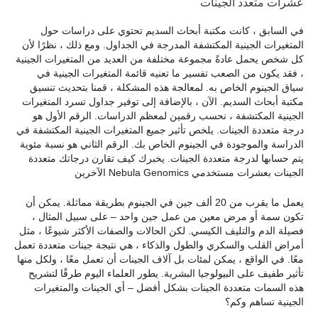
عشرات متعدد الجينات
في السابق ، كانت مكتبة أبحاث السديم تحتوي على دراسات حول
المتغيرات الجينية المكتشفة المدرجة في الجداول. ومع ذلك ، نظرًا لأن
كل شخص يحمل عادةً مجموعة مختلفة من العديد من المتغيرات الجينية
، فقد يكون من الصعب تفسير ما تعنيه قائمة المتغيرات الجينية في
سياق الجينوم الخاص به. لمعالجة هذه المشكلة ، قمنا بتحديث تنسيق
مكتبة أبحاث السديم. الآن ، بالإضافة إلى توفير جداول تسرد المتغيرات
الجينية المكتشفة ، نحسب رقمين لمعظم الدراسات. الرقم الأول هو
درجة متعددة الجينات. يلخص تأثير جميع المتغيرات الجينية المكتشفة في
الدراسة والموجودة في الجينوم الخاص بك. الرقم الثاني هو نسبة مئوية
يتم حسابها لدرجة متعددة الجينات. يخبرك كيف تقارن درجاتك متعددة
الجينات بعشرات مستخدمي Nebula Genomics الآخرين
يعمل ما يقرب من 20 ألف جين في الجينوم بطريقة مماثلة. يمكن أن
تكون سمة أو مرض معين من عمل جين واحد – على سبيل المثال ،
فصيلة الدم والتليف الكيسي. لكن الحالات والصفات الأكثر شيوعًا ، مثل
أمراض القلب والسكري والطول والذكاء ، هي نتيجة جينات متعددة تعمل
معًا. في الواقع ، يمكن لمئات بل آلاف الجينات أن تعمل معًا ، ولكل منها
تأثير طفيف على البيولوجيا البشرية. يطور العلماء اليوم طرقًا لتشريح
هذه السمات متعددة الجينات بشكل أفضل – أي الجينات والمتغيرات
الجينية تساهم وكم؟