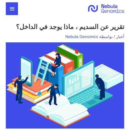
خطي
القائمة
لى
لمحتوى
الرئيس
تقرير عن السديم ، ماذا يوجد في الداخل؟
أخبار
/ بواسطة
Nebula Genomics