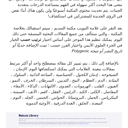
معنى هذا البحث أكثر سهولة في الفهم بمساعدة الدرجات متعددة
الجينات. يتم تحديث محتوى المكتبة أسبوعيًا ولن يكون هناك أبدًا نقص
في الرؤى الجديدة للمشتركين في استكشاف!
بعد النقر على علامة التبويب مكتبة السديم ، سيتم استقبالك بخلاصة
المكتبة ، والتي ستتألف من جميع المقالات البحثية المنسقة حتى ذلك
اليوم. يمكنك تنظيم هذا الموجز على أساس اختيار
ترتيب حسب
الخيار
في الجزء العلوي الأيمن واختيار الفرز حسب ؛
تمت الإضافة حديثًا أو
تاريخ النشر أو نتيجة Polygenic
بالإضافة إلى ذلك ، يتم تمييز كل مقالة بمصطلح واحد أو أكثر مرتبط
بمقالات معينة. العلامات التي يمكنك استكشافها اليوم:
الإدمان ،
الشيخوخة ، إدمان الكحول ، الحساسية ، المناعة الذاتية ، السلوك ،
المثانة ، الدم ، العظام ، المخ ، الثديين ، السرطان ، الخرف ، النمو ،
العيون ، القلب ، الهرمونات ، العدوى ، الالتهابات ، الذكاء ، الأمعاء ،
المفاصل ، الكلى ، الكبد ، الرئتين ، العقل ، الفم ، الأنف ، السمنة ،
البنكرياس ، الحمل ، البروستاتا ، الحواس ، الجنس ، الجلد ، النوم ،
المعدة ، الحلق ، الغدة الدرقية ، الأوعية الدموية