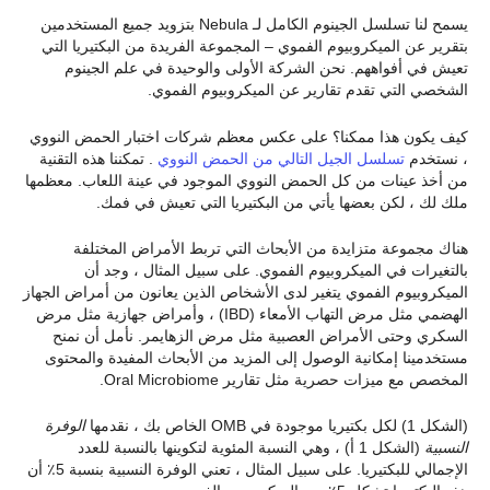
يسمح لنا تسلسل الجينوم الكامل لـ Nebula بتزويد جميع المستخدمين
بتقرير عن الميكروبيوم الفموي – المجموعة الفريدة من البكتيريا التي
تعيش في أفواههم. نحن الشركة الأولى والوحيدة في علم الجينوم
الشخصي التي تقدم تقارير عن الميكروبيوم الفموي.
كيف يكون هذا ممكنا؟ على عكس معظم شركات اختبار الحمض النووي
، نستخدم
تسلسل الجيل التالي من الحمض النووي
. تمكننا هذه التقنية
من أخذ عينات من كل الحمض النووي الموجود في عينة اللعاب. معظمها
ملك لك ، لكن بعضها يأتي من البكتيريا التي تعيش في فمك.
هناك مجموعة متزايدة من الأبحاث التي تربط الأمراض المختلفة
بالتغيرات في الميكروبيوم الفموي. على سبيل المثال ، وجد أن
الميكروبيوم الفموي يتغير لدى الأشخاص الذين يعانون من أمراض الجهاز
الهضمي مثل مرض التهاب الأمعاء (IBD) ، وأمراض جهازية مثل مرض
السكري وحتى الأمراض العصبية مثل مرض الزهايمر. نأمل أن نمنح
مستخدمينا إمكانية الوصول إلى المزيد من الأبحاث المفيدة والمحتوى
المخصص مع ميزات حصرية مثل تقارير Oral Microbiome.
(الشكل 1) لكل بكتيريا موجودة في OMB الخاص بك ، نقدمها
الوفرة
النسبية
(الشكل 1 أ) ، وهي النسبة المئوية لتكوينها بالنسبة للعدد
الإجمالي للبكتيريا. على سبيل المثال ، تعني الوفرة النسبية بنسبة 5٪ أن