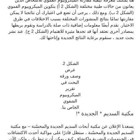
هنا يمكنك معرفة كيفية مقارنة الميكروبيوم الفموي للأشخاص الذين
يعانون من حالات طبية مختلفة (الشكل 2 أ) بتكوين الميكروبيوم الفموي
(الشكل 2 ب). ومع ذلك ، يرجى أن تضع في اعتبارك أن نتائجنا لا يمكن
مقارنتها تمامًا بنتائج المنشورات المختلفة بسبب الاختلافات في طرق
الاختبار. نقدم أيضًا معلومات إضافية ذات صلة بالدراسة ونقوم بربطها
بمصادر أخرى نعتقد أنها قد تجدها مثيرة للاهتمام (الشكل 2 ج). عند نشر
بحث جديد ، سنقوم برعاية النتائج الجديدة وإتاحتها لك.
الشكل 2.
عرض
وصف ورقة
البحث في
تقرير
الميكروبيوم
الشفوي
الخاص بنا.
مكتبة السديم * الجديدة *!
يسعدنا الإعلان عن مكتبة أبحاث السديم الجديدة والمحسّنة – مع مكتبة
السديم الجديدة والمحسّنة ، ستظل قادرًا على مواكبة أحدث الاكتشافات
في الجينوميات البشرية واكتشاف كيف يمكن أن ترتبط بك ، ولكن الآن