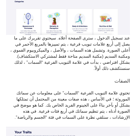
عند تسجيل الدخول ، سترى الصفحة أعلاه. سيحتوي تقريرك على ما
يصل إلى أربع علامات تبويب فرعية ، يتم تمييزها بالمربع الأحمر في
أعلى الصورة. وتشمل هذه السمات ، والأصل ، والميكروبيوم الفموي ،
ومكتبة السديم (مكتبة السديم متاحة فقط لمشتركي الاستكشاف).
بشكل افتراضي ، بدأت في علامة التبويب الفرعية “السمات” ، لذلك
سنستكشف ذلك أولاً.
الصفات
تحتوي علامة التبويب الفرعية “السمات” على معلومات عن سماتك
الموروثة ؛ في الأساس ، هذه صفات معينة من المحتمل أن تمتلكها
بشكل أو بآخر بناءً على الجينوم الفريد الخاص بك. كما هو موضح في
الصورة أدناه ، يتم تنظيم سماتك في أربع فئات فرعية. في هذه
الإرشادات ، سنلقي نظرة على السمات في فئة “الجسم والرياضة”.