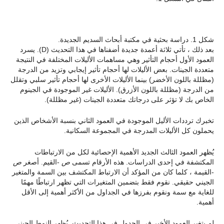
شكل 1. دراسة بحثية في مكتبة أبحاث السديم الجديدة.
بعد ذلك ، تأتي ثلاثة أعمدة جديدة أضفناها في هذا التحديث (D). يسرد
العمود الأول أحجام التأثير وهي مساهمات الأليلات المختلفة في النتيجة
متعددة الجينات. بعض الأليلات لها أحجام تأثير إيجابي وتزيد من الدرجة
(مظللة باللون الأخضر) بينما الأليلات الأخرى لها أحجام تأثير سلبي وتقلل
من الدرجة (مظللة باللون الأزرق). الأليلات غير الموجودة في الجينوم
الخاص بك لا تؤثر على درجاتك متعددة الجينات (غير مظللة).
تخبرك ترددات الأليل الموجودة في العمود الثاني بنسبة الأشخاص الذين
يحملون كل الأليلات المدرجة في المجموعة السكانية.
يُظهر العمود الثالث الجديد الأهمية الإحصائية لكل من الارتباطات
المكتشفة في إحدى الدراسات. هذه الأرقام تسمى
ص
-القيم. أصغر
ص
-القيمة ، كلما كان من المؤكد أن الارتباط المكتشف بين السمة والمتغير
الجيني حقيقي. نقوم فقط بتضمين المتغيرات التي تظهر ارتباطًا مهمًا
للغاية مع سمة ونقوم بفرزها في الجداول من الأكثر أهمية إلى الأقل
أهمية.
لم يتغير العمود الأخير في الجدول في هذا التحديث. يُظهر النمط الجيني