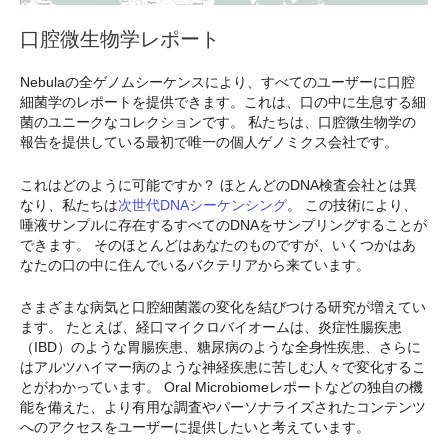
口腔微生物学レポート
Nebulaの全ゲノムシーケンスにより、すべてのユーザーに口腔
細菌学のレポートを提供できます。これは、口の中に生息する細
菌のユニークなコレクションです。 私たちは、口腔微生物学の
報告を提供している最初で唯一の個人ゲノミクス会社です。
これはどのように可能ですか？ ほとんどのDNA検査会社とは異
なり、私たちは
次世代DNAシーケンシング
。 この技術により、
唾液サンプルに存在するすべてのDNAをサンプリングすることが
できます。 そのほとんどはあなたのものですが、いくつかはあ
なたの口の中に住んでいるバクテリアから来ています。
さまざまな病気と口腔細菌叢の変化を結びつける研究が増えてい
ます。 たとえば、経口マイクロバイオームは、炎症性腸疾患
（IBD）のような胃腸疾患、糖尿病のような全身性疾患、さらに
はアルツハイマー病のような神経疾患に苦しむ人々で変化するこ
とがわかっています。 Oral Microbiomeレポートなどの独自の機
能を備えた、より有用な調査やパーソナライズされたコンテンツ
へのアクセスをユーザーに提供したいと考えています。