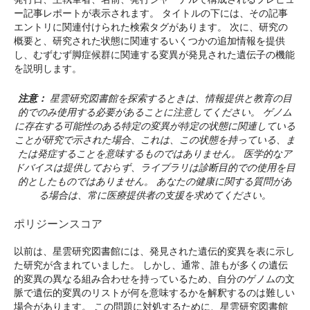
ー記事レポートが表示されます。 タイトルの下には、その記事
エントリに関連付けられた検索タグがあります。 次に、研究の
概要と、研究された状態に関連するいくつかの追加情報を提供
し、むずむず脚症候群に関連する変異が発見された遺伝子の機能
を説明します。
注意：
星雲研究図書館を探索するときは、情報提供と教育の目
的でのみ使用する必要があることに注意してください。 ゲノム
に存在する可能性のある特定の変異が特定の状態に関連している
ことが研究で示された場合、これは、この状態を持っている、ま
たは発症することを意味するものではありません。 医学的なア
ドバイスは提供しておらず、ライブラリは診断目的での使用を目
的としたものではありません。 あなたの健康に関する質問があ
る場合は、常に医療提供者の支援を求めてください。
ポリジーンスコア
以前は、星雲研究図書館には、発見された遺伝的変異を表に示し
た研究が含まれていました。 しかし、通常、誰もが多くの遺伝
的変異の異なる組み合わせを持っているため、自分のゲノムの文
脈で遺伝的変異のリストが何を意味するかを解釈するのは難しい
場合があります。 この問題に対処するために、星雲研究図書館