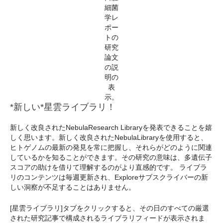
細菌
学レ
ポー
トの
研究
論文
の説
明の
表
示。
*新しい*星雲ライブラリ！
新しく改良されたNebulaResearch Libraryを発表できることを嬉
しく思います。新しく改良されたNebulaLibraryを使用すると、
ヒトゲノムの最新の発見を常に把握し、それらがどのように関連
しているかを知ることができます。その研究の意味は、多遺伝子
スコアの助けを借りて理解するのがより直感的です。 ライブラ
リのコンテンツは毎週更新され、Exploreサブスクライバーの新
しい洞察が不足することはありません。
[星雲ライブラリ]タブをクリックすると、その日のすべての厳選
された研究記事で構成されるライブラリフィードが表示されま