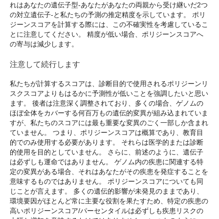
れはあなたの遺伝子型-あなたがあなたの両親から受け継いだ2つ
の対立遺伝子-と私たちの予測の推定精度を示しています。 ポリ
ジーンスコアを計算する際には、この不確実性を考慮しているこ
とに注意してください。 精度が低い場合、ポリジーンスコアへ
の寄与は減少します。
注意して続行します
私たちが計算するスコアは、診断目的で使用されるポリジーンリ
スクスコアよりもはるかに予測性が低いことを強調したいと思い
ます。 後者は注意深く調整されており、多くの場合、ゲノムの
ほぼ全体をカバーする何百万もの遺伝的変異が組み込まれていま
すが、私たちのスコアには最も重要な変異のごく一部しか含まれ
ていません。 つまり、ポリジーンスコアは概算であり、教育目
的でのみ使用する必要があります。 それらは医学的または診断
的使用を目的としていません。 さらに、前述のように、遺伝子
は必ずしも運命ではありません。 ゲノム内の疾患に関連する特
定の変異がある場合、それはあなたがその疾患を発症することを
意味するものではありません。 ポリジーンスコアについても同
じことが言えます。 多くの遺伝的影響が未発見のままであり、
環境要因がほとんど常に主要な役割を果たすため、特定の疾患の
高いポリジーンスコア/パーセンタイルは必ずしも疾患リスクの