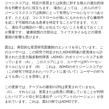
ジーンスコアは、特定の形質または疾患に対する個人の遺伝的傾
向を判断するのに役立ちます。 場合によっては、これらのポリ
ジーンリスクスコアは医師にとって有用なツールになりつつあり
ます。たとえば、コレステロールが低いにもかかわらず心臓発作
を起こす可能性のある患者を特定することができます。 ただ
し、遺伝子は物語の一部しか伝えていないことを覚えておくこと
が重要です。 健康状態の大部分は、ライフスタイルなどの環境
要因の影響も受けます。
図1は、典型的な星雲研究図書館のエントリを示しています。 こ
のユーザーは、この研究で特定されたADHD関連の変異体から計
算された注意欠陥多動性障害（ADHD）のポリジーンスコアを持
っています （A）。 このスコアにより、ユーザーは97パーセン
タイルになります （B）、これは、ADHDのポリジーンスコアが
（この研究で特定されたバリアントに基づいて）ユーザーの97％
よりも高いことを意味します。
この更新では、テーブルの最初の2列は変更されていません
（C）。 それらには、形質または疾患に関連していることが判明
したバリアントIDと対立遺伝子（バリアントのバージョン）が含
まれています。これは、図1の例ではADHDです。