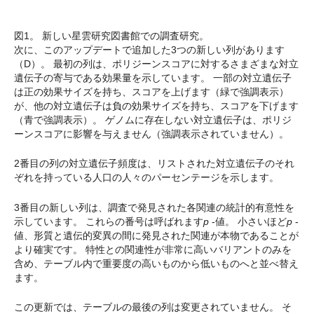
図1。 新しい星雲研究図書館での調査研究。
次に、このアップデートで追加した3つの新しい列があります
（D）。 最初の列は、ポリジーンスコアに対するさまざまな対立
遺伝子の寄与である効果量を示しています。 一部の対立遺伝子
は正の効果サイズを持ち、スコアを上げます（緑で強調表示）
が、他の対立遺伝子は負の効果サイズを持ち、スコアを下げます
（青で強調表示）。 ゲノムに存在しない対立遺伝子は、ポリジ
ーンスコアに影響を与えません（強調表示されていません）。
2番目の列の対立遺伝子頻度は、リストされた対立遺伝子のそれ
ぞれを持っている人口の人々のパーセンテージを示します。
3番目の新しい列は、調査で発見された各関連の統計的有意性を
示しています。 これらの番号は呼ばれます
p
-値。 小さいほど
p
-
値、形質と遺伝的変異の間に発見された関連が本物であることが
より確実です。 特性との関連性が非常に高いバリアントのみを
含め、テーブル内で重要度の高いものから低いものへと並べ替え
ます。
この更新では、テーブルの最後の列は変更されていません。 そ