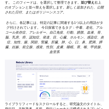
す。 このフィードは、を選択して整理できます。
並び替え
右上
のオプションと並べ替えを選択します。
新しく追加された、公開
された日付、またはポリジーンスコア。
さらに、各記事には、特定の記事に関連する1つ以上の用語がタ
グ付けされています。 今日探索できるタグ：
中毒、老化、アル
コール依存症、アレルギー、自己免疫、行動、膀胱、血液、骨、
脳、乳房、癌、認知症、発達、目、心臓、ホルモン、感染症、炎
症、知性、腸、関節、腎臓、肝臓、肺、心、口、鼻、肥満、膵
臓、妊娠、前立腺、感覚、性別、皮膚、睡眠、胃、喉、甲状腺、
血管系
ライブラリフィードをスクロールすると、研究論文のタイトル、
発行日、主執筆者、名前、発行ジャーナルで構成されるプレビュ