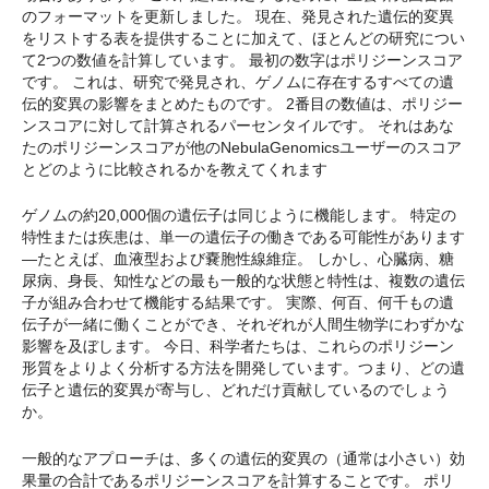
のフォーマットを更新しました。 現在、発見された遺伝的変異
をリストする表を提供することに加えて、ほとんどの研究につい
て2つの数値を計算しています。 最初の数字はポリジーンスコア
です。 これは、研究で発見され、ゲノムに存在するすべての遺
伝的変異の影響をまとめたものです。 2番目の数値は、ポリジー
ンスコアに対して計算されるパーセンタイルです。 それはあな
たのポリジーンスコアが他のNebulaGenomicsユーザーのスコア
とどのように比較されるかを教えてくれます
ゲノムの約20,000個の遺伝子は同じように機能します。 特定の
特性または疾患は、単一の遺伝子の働きである可能性があります
—たとえば、血液型および嚢胞性線維症。 しかし、心臓病、糖
尿病、身長、知性などの最も一般的な状態と特性は、複数の遺伝
子が組み合わせて機能する結果です。 実際、何百、何千もの遺
伝子が一緒に働くことができ、それぞれが人間生物学にわずかな
影響を及ぼします。 今日、科学者たちは、これらのポリジーン
形質をよりよく分析する方法を開発しています。つまり、どの遺
伝子と遺伝的変異が寄与し、どれだけ貢献しているのでしょう
か。
一般的なアプローチは、多くの遺伝的変異の（通常は小さい）効
果量の合計であるポリジーンスコアを計算することです。 ポリ