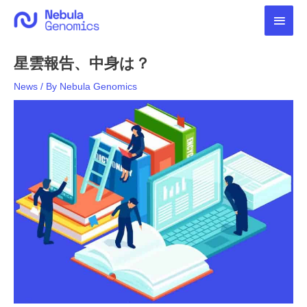
内
メ
容
を
イ
ス
星雲報告、中身は？
キ
ン
ッ
News
/ By
Nebula Genomics
プ
メ
ニ
ュ
ー